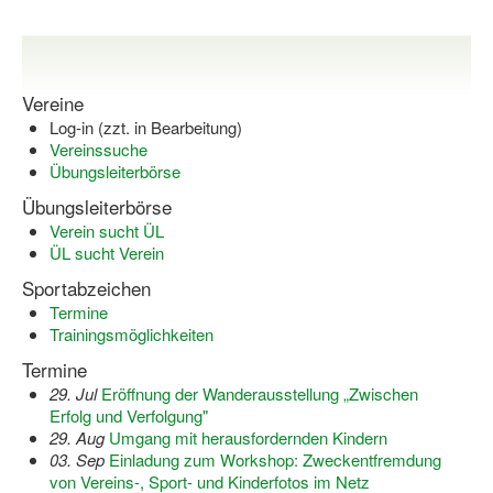
Bewegt zu Hause
Bewegt ÄLTER werden in NRW!
Bewegt GESUND bleiben in NRW!
Vereine
Log-in (zzt. in Bearbeitung)
Aktionen zu "Bewegt Älter werden" / "Bewegt gesund bl
Vereinssuche
Übungsleiterbörse
Bewegungsmodel
Übungsleiterbörse
SSB-Sport
Verein sucht ÜL
ÜL sucht Verein
Gymnastik und Entspannung für Frauen
Sportabzeichen
Termine
Koronarsport
Trainingsmöglichkeiten
Seniorensport
Termine
29. Jul
Eröffnung der Wanderausstellung „Zwischen
Wassergymnastik / Aqua-Step
Erfolg und Verfolgung"
29. Aug
Umgang mit herausfordernden Kindern
Reha-Sportangebote in NRW suchen
03. Sep
Einladung zum Workshop: Zweckentfremdung
von Vereins-, Sport- und Kinderfotos im Netz
Sportjugend