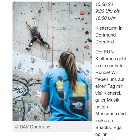
13.06.26
Log-in "Vereine"
9:30 Uhr bis
18:00 Uhr
Qualifizierung
Kletterturm in
SSB Qualifizierungen
Dortmund
Dorstfeld
Übersicht Qualifizierungswege
Der FUN-
Qualifizierung im Vereinsmanagement
Klettercup geht
in die nächste
Fachtag Bildung braucht Bewegung
Runde! Wir
freuen uns auf
Erste-Hilfe-Ausbildung
einen Tag mit
viel Kletterei,
Anmeldeformular / Anmeldebedingungen
guter Musik,
netten
Bezuschussung Qualifizierung für Dortmunder Sportver
Menschen und
leckeren
Projekte
© DAV Dortmund
Snacks. Egal
Open Sports Day
ob ihr