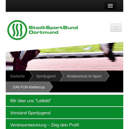
Suche
Kontakt
Vereinsservice
Vereinsservice
Impressum
Service
Datenschutz
Wir über uns
Vereinskennziffer
Organisationsstruktur
Startseite
Sportjugend
Kinderschutz im Sport
Passwort
News
DAV FUN-Klettercup
Termine
Wir über uns "Leitbild"
Sportabzeichen
Vorstand Sportjugend
Downloadbereich
Vereinsentwicklung – Zeig dein Profil
Newsletter Anmeldung