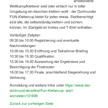
ambitionierte
Dortmund lernt Schwimmen
Wettkampfkletterer seid oder einfach nur in toller
Umgebung ein bisschen klettern wollt - der Dortmunder
Mädchen in Mannschaftssportarten
FUN-Klettercup bietet für jeden etwas. Startberechtigt
sind alle, die selbstständig klettern und sichern
Bewegungszwerge
können. Im Startgeld ist Imbiss und T-Shirt enthalten.
Bewegungskindergarten
Vorläufiger Zeitplan:
09.30 bis 10.00 Registrierung und eventuelle
Mini-Sportabzeichen
Nachmeldungen
10.00 bis 10.30 Eröffnung und Teilnehmer-Briefing
Sportgutschein 4.0
10.30 bis 15.30 Qualifikation
15.30 bis 16.00 Auswertung der Ergebnisse und
SportartCheck
Besichtigung der Finalrouten
Sport im Ganztag
16.00 bis 17.30 Finale, anschließend Siegerehrung und
Verlosung
Sport vor Ort
Anmeldung und weitere Infos unter
https://www.dav-
dortmund.de/artikel/Fun-Klettercup--jetzt-
Integration durch Sport
anmelden/131699
NRW bewegt seine KINDER!
Zurück zur vorherigen Seite