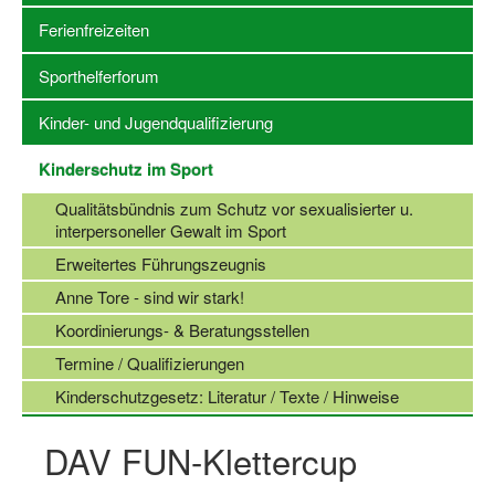
Ferienfreizeiten
Stellenangebote SSB Dortmund
Sporthelferforum
Vereine
Kinder- und Jugendqualifizierung
Vereinssuche
Kinderschutz im Sport
Übungsleiterbörse
Qualitätsbündnis zum Schutz vor sexualisierter u.
Sportanlagen in Dortmund
interpersoneller Gewalt im Sport
Olympiabewerbung
Erweitertes Führungszeugnis
Anne Tore - sind wir stark!
Kinderschutz im Sport
Koordinierungs- & Beratungsstellen
Fördermöglichkeiten
Termine / Qualifizierungen
Vereinsberatung
Kinderschutzgesetz: Literatur / Texte / Hinweise
Wege zur Kooperation
DAV FUN-Klettercup
Villa Froschloch