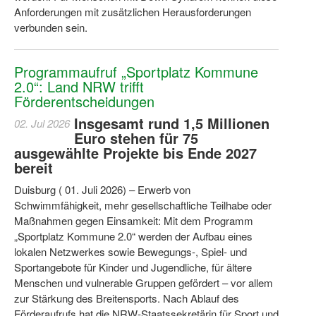
Anforderungen mit zusätzlichen Herausforderungen
Dortmund lernt Schwimmen
verbunden sein.
Mädchen in Mannschaftssportarten
Bewegungszwerge
Programmaufruf „Sportplatz Kommune
2.0“: Land NRW trifft
Bewegungskindergarten
Förderentscheidungen
Insgesamt rund 1,5 Millionen
02. Jul 2026
Mini-Sportabzeichen
Euro stehen für 75
ausgewählte Projekte bis Ende 2027
Sportgutschein 4.0
bereit
SportartCheck
Duisburg ( 01. Juli 2026) – Erwerb von
Schwimmfähigkeit, mehr gesellschaftliche Teilhabe oder
Sport im Ganztag
Maßnahmen gegen Einsamkeit: Mit dem Programm
„Sportplatz Kommune 2.0“ werden der Aufbau eines
Sport vor Ort
lokalen Netzwerkes sowie Bewegungs-, Spiel- und
Integration durch Sport
Sportangebote für Kinder und Jugendliche, für ältere
Menschen und vulnerable Gruppen gefördert – vor allem
NRW bewegt seine KINDER!
zur Stärkung des Breitensports. Nach Ablauf des
Förderaufrufs hat die NRW-Staatssekretärin für Sport und