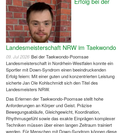
Erfolg bei der
Log-in "Vereine"
Qualifizierung
SSB Qualifizierungen
Übersicht Qualifizierungswege
Landesmeisterschaft NRW im Taekwondo
Qualifizierung im Vereinsmanagement
09. Jul 2026
Bei der Taekwondo-Poomsae
Landesmeisterschaft in Nordrhein-Westfalen konnte ein
Fachtag Bildung braucht Bewegung
Sportler mit Down-Syndrom einen beeindruckenden
Erfolg feiern: Mit einer guten und konzentrierten Leistung
Erste-Hilfe-Ausbildung
sicherte Jan Ole Kohlschmidt sich den Titel des
Landesmeisters NRW.
Anmeldeformular / Anmeldebedingungen
Das Erlernen der Taekwondo-Poomsae stellt hohe
Bezuschussung Qualifizierung für Dortmunder Sportver
Anforderungen an Körper und Geist. Präzise
Bewegungsabläufe, Gleichgewicht, Koordination,
Projekte
Rhythmusgefühl sowie das exakte Einprägen komplexer
Techniken müssen über einen langen Zeitraum trainiert
Open Sports Day
werden. Für Menschen mit Down-Syndrom können diese