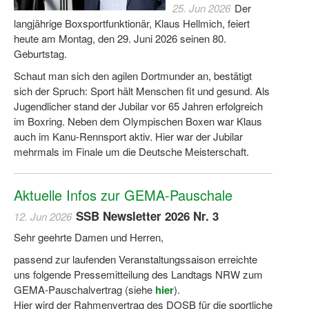
25. Jun 2026
Der
langjährige Boxsportfunktionär, Klaus Hellmich, feiert
Wir über uns "Leitbild"
heute am Montag, den 29. Juni 2026 seinen 80.
Vorstand Sportjugend
Geburtstag.
Schaut man sich den agilen Dortmunder an, bestätigt
Vereinsentwicklung – Zeig dein Profil
sich der Spruch: Sport hält Menschen fit und gesund. Als
Jugendlicher stand der Jubilar vor 65 Jahren erfolgreich
Ferienfreizeiten
im Boxring. Neben dem Olympischen Boxen war Klaus
Sporthelferforum
auch im Kanu-Rennsport aktiv. Hier war der Jubilar
mehrmals im Finale um die Deutsche Meisterschaft.
Kinder- und Jugendqualifizierung
Kinderschutz im Sport
Aktuelle Infos zur GEMA-Pauschale
SSB Newsletter 2026 Nr. 3
12. Jun 2026
Sehr geehrte Damen und Herren,
passend zur laufenden Veranstaltungssaison erreichte
uns folgende Pressemitteilung des Landtags NRW zum
GEMA-Pauschalvertrag (siehe
hier
).
Hier wird der Rahmenvertrag des DOSB für die sportliche