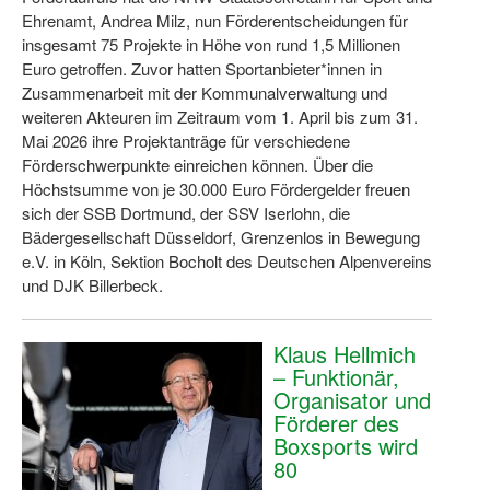
Bewegt zu Hause
Ehrenamt, Andrea Milz, nun Förderentscheidungen für
insgesamt 75 Projekte in Höhe von rund 1,5 Millionen
Bewegt ÄLTER werden in NRW!
Euro getroffen. Zuvor hatten Sportanbieter*innen in
Zusammenarbeit mit der Kommunalverwaltung und
Bewegt GESUND bleiben in NRW!
weiteren Akteuren im Zeitraum vom 1. April bis zum 31.
Mai 2026 ihre Projektanträge für verschiedene
Aktionen zu "Bewegt Älter werden" / "Bewegt gesund bl
Förderschwerpunkte einreichen können. Über die
Bewegungsmodel
Höchstsumme von je 30.000 Euro Fördergelder freuen
sich der SSB Dortmund, der SSV Iserlohn, die
SSB-Sport
Bädergesellschaft Düsseldorf, Grenzenlos in Bewegung
e.V. in Köln, Sektion Bocholt des Deutschen Alpenvereins
Gymnastik und Entspannung für Frauen
und DJK Billerbeck.
Koronarsport
Klaus Hellmich
Seniorensport
– Funktionär,
Organisator und
Wassergymnastik / Aqua-Step
Förderer des
Boxsports wird
Reha-Sportangebote in NRW suchen
80
Sportjugend