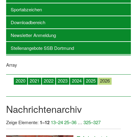
Sportabzeichen
Stellenangebote SSB Dortmund
Downloadbereich
Vereine
Newsletter Anmeldung
Vereinssuche
Stellenangebote SSB Dortmund
Übungsleiterbörse
Sportanlagen in Dortmund
Array
Olympiabewerbung
2020
2021
2022
2023
2024
2025
2026
Kinderschutz im Sport
Januar
Februar
März
April
Mai
Juni
Juli
Fördermöglichkeiten
Nachrichtenarchiv
Vereinsberatung
Wege zur Kooperation
Zeige Elemente:
1–12
13–24
25–36
…
325–327
Villa Froschloch