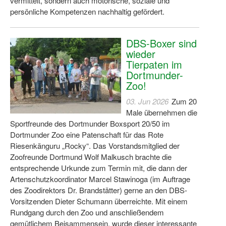
vermittelt, sondern auch motorische, soziale und
persönliche Kompetenzen nachhaltig gefördert.
DBS-Boxer sind
wieder
Tierpaten im
Dortmunder-
Zoo!
03. Jun 2026
Zum 20
Male übernehmen die
Sportfreunde des Dortmunder Boxsport 20/50 im
Dortmunder Zoo eine Patenschaft für das Rote
Riesenkänguru „Rocky“. Das Vorstandsmitglied der
Zoofreunde Dortmund Wolf Malkusch brachte die
entsprechende Urkunde zum Termin mit, die dann der
Artenschutzkoordinator Marcel Stawinoga (im Auftrage
des Zoodirektors Dr. Brandstätter) gerne an den DBS-
Vorsitzenden Dieter Schumann überreichte. Mit einem
Rundgang durch den Zoo und anschließendem
gemütlichem Beisammensein, wurde dieser interessante