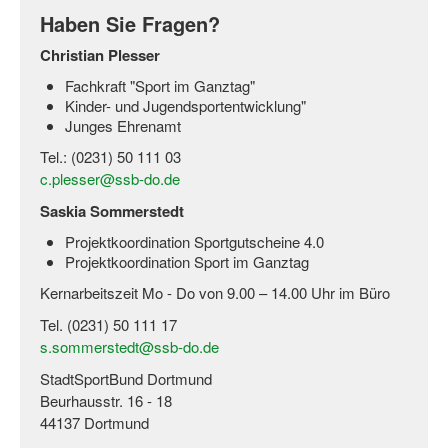
Haben Sie Fragen?
Wir über uns "Leitbild"
Christian Plesser
Vorstand Sportjugend
Fachkraft "Sport im Ganztag"
Kinder- und Jugendsportentwicklung"
Vereinsentwicklung – Zeig dein Profil
Junges Ehrenamt
Tel.: (0231) 50 111 03
Ferienfreizeiten
c.plesser@ssb-do.de
Sporthelferforum
Saskia Sommerstedt
Kinder- und Jugendqualifizierung
Projektkoordination Sportgutscheine 4.0
Projektkoordination Sport im Ganztag
Kinderschutz im Sport
Kernarbeitszeit Mo - Do von 9.00 – 14.00 Uhr im Büro
Tel. (0231) 50 111 17
s.sommerstedt@ssb-do.de
StadtSportBund Dortmund
Beurhausstr. 16 - 18
44137 Dortmund