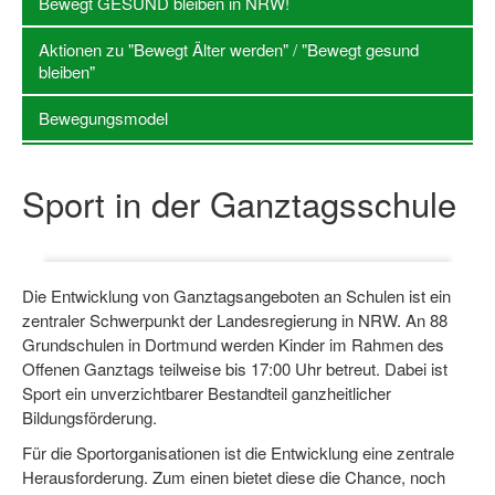
Bewegt GESUND bleiben in NRW!
Log-in "Vereine"
Aktionen zu "Bewegt Älter werden" / "Bewegt gesund
bleiben"
Qualifizierung
Bewegungsmodel
SSB Qualifizierungen
Übersicht Qualifizierungswege
Sport in der Ganztagsschule
Qualifizierung im Vereinsmanagement
Fachtag Bildung braucht Bewegung
Erste-Hilfe-Ausbildung
Die Entwicklung von Ganztagsangeboten an Schulen ist ein
zentraler Schwerpunkt der Landesregierung in NRW. An 88
Anmeldeformular / Anmeldebedingungen
Grundschulen in Dortmund werden Kinder im Rahmen des
Offenen Ganztags teilweise bis 17:00 Uhr betreut. Dabei ist
Bezuschussung Qualifizierung für Dortmunder Sportver
Sport ein unverzichtbarer Bestandteil ganzheitlicher
Bildungsförderung.
Projekte
Für die Sportorganisationen ist die Entwicklung eine zentrale
Open Sports Day
Herausforderung. Zum einen bietet diese die Chance, noch