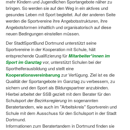
mehr Kindern und Jugendlichen Sportangebote näher zu
Dortmund lernt Schwimmen
bringen. So werden sie auf den Weg in ein aktives und
gesundes Leben mit Sport begleitet. Auf der anderen Seite
Mädchen in Mannschaftssportarten
werden die Sportvereine ihre Angebotsstrukturen, ihre
Angebotsformen inhaltlich und organisatorisch auf diese
Bewegungszwerge
neuen Bedingungen einstellen müssen.
Bewegungskindergarten
Der StadtSportBund Dortmund unterstützt seine
Sportvereine in der Kooperation mit Schule, hält
Mini-Sportabzeichen
entsprechende Qualifizierung für
Mitarbeiter*innen im
Sport im Ganztag
vor, unterstützt Schulen bei der
Sportgutschein 4.0
Sporthelferausbildung und stellt eine
SportartCheck
Kooperationsvereinbarung
zur Verfügung. Ziel ist es die
Qualität der Sportangebote im Ganztag zu verbessern, zu
Sport im Ganztag
sichern und den Sport als Bildungspartner anzubinden.
Hierbei arbeitet der SSB gezielt mit dem Berater für den
Sport vor Ort
Schulsport
der Bezirksregierung
im sogenannten
Beratertandem, wie auch im "Arbeitskreis" Sportverein und
Integration durch Sport
Schule mit dem Ausschuss für den Schulsport in der Stadt
Dortmund.
NRW bewegt seine KINDER!
Informationen zum Beratertandem in Dortmund finden sie