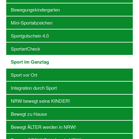
Bewegungskindergarten
Stellenangebote SSB Dortmund
Mini-Sportabzeichen
Vereine
Sportgutschein 4.0
Vereinssuche
SportartCheck
Übungsleiterbörse
Sportanlagen in Dortmund
Sport im Ganztag
Olympiabewerbung
Sport vor Ort
Kinderschutz im Sport
Integration durch Sport
Fördermöglichkeiten
NRW bewegt seine KINDER!
Vereinsberatung
Bewegt zu Hause
Wege zur Kooperation
Bewegt ÄLTER werden in NRW!
Villa Froschloch