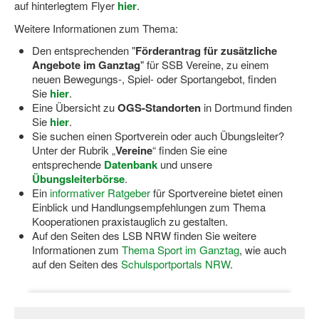
auf hinterlegtem Flyer
hier
.
Bewegt zu Hause
Weitere Informationen zum Thema:
Bewegt ÄLTER werden in NRW!
Den entsprechenden "
Förderantrag für zusätzliche
Bewegt GESUND bleiben in NRW!
Angebote im Ganztag
" für SSB Vereine, zu einem
neuen Bewegungs-, Spiel- oder Sportangebot, finden
Aktionen zu "Bewegt Älter werden" / "Bewegt gesund bl
Sie
hier
.
Eine Übersicht zu
OGS-Standorten
in Dortmund finden
Bewegungsmodel
Sie
hier
.
Sie suchen einen Sportverein oder auch Übungsleiter?
SSB-Sport
Unter der Rubrik „
Vereine
“ finden Sie eine
entsprechende
Datenbank
und unsere
Gymnastik und Entspannung für Frauen
Übungsleiterbörse
.
Ein
informativer Ratgeber
für Sportvereine bietet einen
Koronarsport
Einblick und Handlungsempfehlungen zum Thema
Kooperationen praxistauglich zu gestalten.
Seniorensport
Auf den Seiten des LSB NRW finden Sie weitere
Informationen zum
Thema Sport im Ganztag
, wie auch
Wassergymnastik / Aqua-Step
auf den Seiten des
Schulsportportals NRW
.
Reha-Sportangebote in NRW suchen
Sportjugend