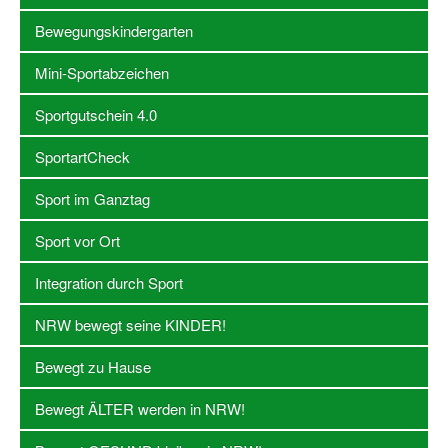
Bewegungskindergarten
Stellenangebote SSB Dortmund
Mini-Sportabzeichen
Vereine
Sportgutschein 4.0
Vereinssuche
SportartCheck
Übungsleiterbörse
Sportanlagen in Dortmund
Sport im Ganztag
Olympiabewerbung
Sport vor Ort
Kinderschutz im Sport
Integration durch Sport
Fördermöglichkeiten
NRW bewegt seine KINDER!
Vereinsberatung
Bewegt zu Hause
Wege zur Kooperation
Bewegt ÄLTER werden in NRW!
Villa Froschloch