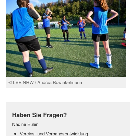
Wir über uns "Leitbild"
Vorstand Sportjugend
Vereinsentwicklung – Zeig dein Profil
Ferienfreizeiten
Sporthelferforum
Kinder- und Jugendqualifizierung
© LSB NRW / Andrea Bowinkelmann
Kinderschutz im Sport
Haben Sie Fragen?
Nadine Euler
Vereins- und Verbandsentwicklung