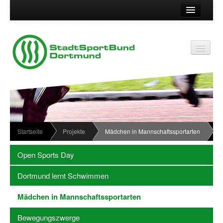
Suche
Kontakt
Vereinsservice
Vereinsservice
Impressum
Service
Datenschutz
Wir über uns
Vereinskennziffer
Organisationsstruktur
Startseite
Projekte
Mädchen in Mannschaftssportarten
Passwort
News
Open Sports Day
Termine
Dortmund lernt Schwimmen
Sportabzeichen
Mädchen in Mannschaftssportarten
Downloadbereich
Bewegungszwerge
Newsletter Anmeldung