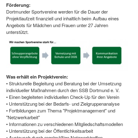
Förderung:
Dortmund lernt Schwimmen
Dortmunder Sportvereine werden für die Dauer der
Mädchen in Mannschaftssportarten
Projektlaufzeit finanziell und inhaltlich beim Aufbau eines
Angebots für Mädchen und Frauen unter 27 Jahren
Bewegungszwerge
unterstützt.
Bewegungskindergarten
Mini-Sportabzeichen
Sportgutschein 4.0
Was erhält ein Projektverein:
SportartCheck
• Strukturelle Begleitung und Beratung bei der Umsetzung
individueller Maßnahmen durch den SSB Dortmund e. V.
Sport im Ganztag
• Einen begleiteten individuellen Check-Up für den Verein
• Unterstützung bei der Bedarfs- und Zielgruppenanalyse
Sport vor Ort
• Fortbildungen zum Thema "Projektmanagement" und
Integration durch Sport
"Netzwerkarbeit"
• Informationen zu verschiedenen Mitgliedschaftsmodellen
NRW bewegt seine KINDER!
• Unterstützung bei der Öffentlichkeitsarbeit
• Austausch durch regelmäßige Netzwerktreffen