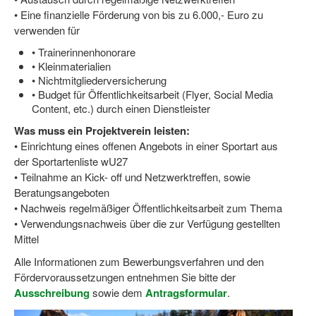
Bewegt zu Hause
• Eine finanzielle Förderung von bis zu 6.000,- Euro zu
verwenden für
Bewegt ÄLTER werden in NRW!
• Trainerinnenhonorare
Bewegt GESUND bleiben in NRW!
• Kleinmaterialien
• Nichtmitgliederversicherung
Aktionen zu "Bewegt Älter werden" / "Bewegt gesund bl
• Budget für Öffentlichkeitsarbeit (Flyer, Social Media
Content, etc.) durch einen Dienstleister
Bewegungsmodel
Was muss ein Projektverein leisten:
• Einrichtung eines offenen Angebots in einer Sportart aus
SSB-Sport
der Sportartenliste wU27
Gymnastik und Entspannung für Frauen
• Teilnahme an Kick- off und Netzwerktreffen, sowie
Beratungsangeboten
Koronarsport
• Nachweis regelmäßiger Öffentlichkeitsarbeit zum Thema
• Verwendungsnachweis über die zur Verfügung gestellten
Seniorensport
Mittel
Wassergymnastik / Aqua-Step
Alle Informationen zum Bewerbungsverfahren und den
Fördervoraussetzungen entnehmen Sie bitte der
Reha-Sportangebote in NRW suchen
Ausschreibung
sowie dem
Antragsformular
.
Sportjugend