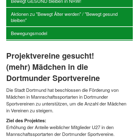
Bewegt GESUND bleiben in NRW!
Log-in "Vereine"
Aktionen zu "Bewegt Älter werden" / "Bewegt gesund
bleiben"
Qualifizierung
Bewegungsmodel
SSB Qualifizierungen
Übersicht Qualifizierungswege
Projektvereine gesucht!
Qualifizierung im Vereinsmanagement
(mehr) Mädchen in die
Fachtag Bildung braucht Bewegung
Dortmunder Sportvereine
Erste-Hilfe-Ausbildung
Die Stadt Dortmund hat beschlossen die Förderung von
Anmeldeformular / Anmeldebedingungen
Mädchen in Mannschaftssportarten in Dortmunder
Sportvereinen zu unterstützen, um die Anzahl der Mädchen
Bezuschussung Qualifizierung für Dortmunder Sportver
in Vereinen zu steigern.
Projekte
Ziel des Projektes:
Erhöhung der Anteile weiblicher Mitglieder U27 in den
Open Sports Day
Mannschaftssportarten der Dortmunder Sportvereine.