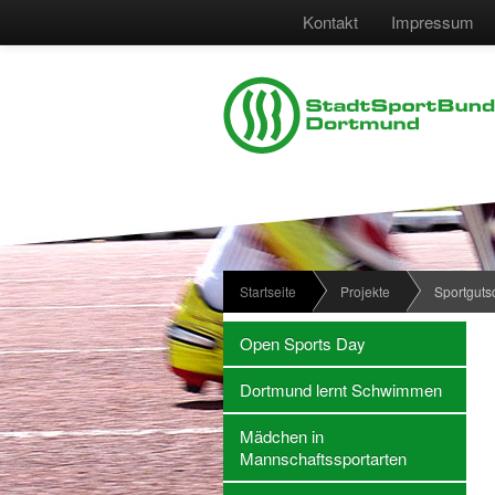
Kontakt
Impressum
Startseite
Projekte
Sportguts
Open Sports Day
Dortmund lernt Schwimmen
Mädchen in
Mannschaftssportarten