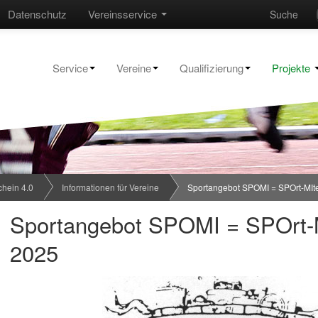
Datenschutz
Vereinsservice
Suche
Service
Vereine
Qualifizierung
Projekte
chein 4.0
Informationen für Vereine
Sportangebot SPOMI = SPOrt-MIt
Sportangebot SPOMI = SPOrt-
2025