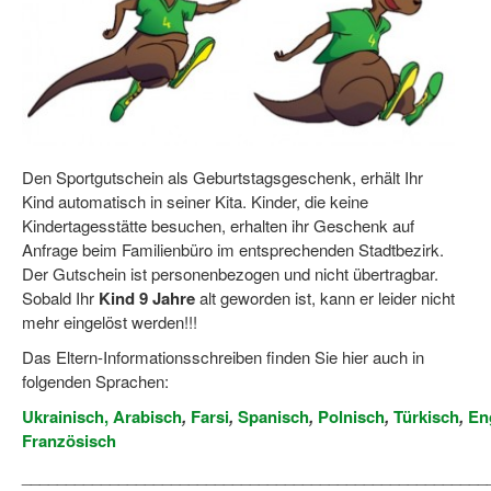
Dortmund lernt Schwimmen
Mädchen in Mannschaftssportarten
Bewegungszwerge
Bewegungskindergarten
Den Sportgutschein als Geburtstagsgeschenk, erhält Ihr
Mini-Sportabzeichen
Kind automatisch in seiner Kita. Kinder, die keine
Kindertagesstätte besuchen, erhalten ihr Geschenk auf
Sportgutschein 4.0
Anfrage beim Familienbüro im entsprechenden Stadtbezirk.
Der Gutschein ist personenbezogen und nicht übertragbar.
SportartCheck
Sobald Ihr
Kind 9 Jahre
alt geworden ist, kann er leider nicht
mehr eingelöst werden!!!
Sport im Ganztag
Das Eltern-Informationsschreiben finden Sie hier auch in
Sport vor Ort
folgenden Sprachen:
Integration durch Sport
Ukrainisch,
Arabisch
,
Farsi
,
Spanisch
,
Polnisch
,
Türkisch
,
En
Französisch
NRW bewegt seine KINDER!
_____________________________________________________