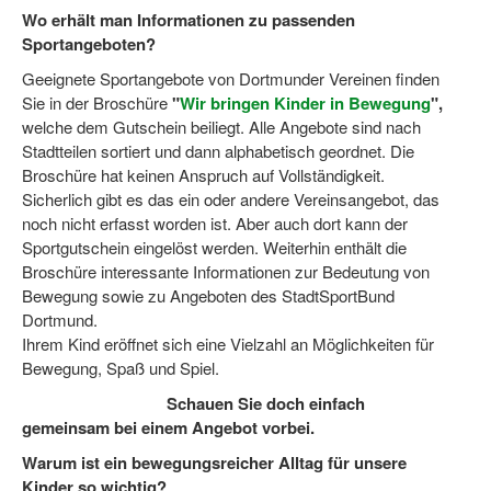
Bewegt zu Hause
Wo erhält man Informationen zu passenden
Sportangeboten?
Bewegt ÄLTER werden in NRW!
Geeignete Sportangebote von Dortmunder Vereinen finden
Bewegt GESUND bleiben in NRW!
Sie in der Broschüre
"
Wir bringen Kinder in Bewegung
",
welche dem Gutschein beiliegt. Alle Angebote sind nach
Aktionen zu "Bewegt Älter werden" / "Bewegt gesund bl
Stadtteilen sortiert und dann alphabetisch geordnet. Die
Broschüre hat keinen Anspruch auf Vollständigkeit.
Bewegungsmodel
Sicherlich gibt es das ein oder andere Vereinsangebot, das
noch nicht erfasst worden ist. Aber auch dort kann der
SSB-Sport
Sportgutschein eingelöst werden. Weiterhin enthält die
Gymnastik und Entspannung für Frauen
Broschüre interessante Informationen zur Bedeutung von
Bewegung sowie zu Angeboten des StadtSportBund
Koronarsport
Dortmund.
Ihrem Kind eröffnet sich eine Vielzahl an Möglichkeiten für
Seniorensport
Bewegung, Spaß und Spiel.
Wassergymnastik / Aqua-Step
Schauen Sie doch einfach
gemeinsam bei einem Angebot vorbei.
Reha-Sportangebote in NRW suchen
Warum ist ein bewegungsreicher Alltag für unsere
Kinder so wichtig?
Sportjugend