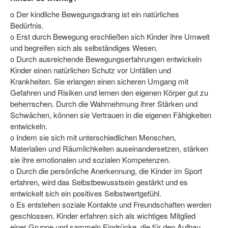
o Der kindliche Bewegungsdrang ist ein natürliches
Wir über uns "Leitbild"
Bedürfnis.
o Erst durch Bewegung erschließen sich Kinder ihre Umwelt
Vorstand Sportjugend
und begreifen sich als selbständiges Wesen.
o Durch ausreichende Bewegungserfahrungen entwickeln
Vereinsentwicklung – Zeig dein Profil
Kinder einen natürlichen Schutz vor Unfällen und
Ferienfreizeiten
Krankheiten. Sie erlangen einen sicheren Umgang mit
Gefahren und Risiken und lernen den eigenen Körper gut zu
Sporthelferforum
beherrschen. Durch die Wahrnehmung ihrer Stärken und
Schwächen, können sie Vertrauen in die eigenen Fähigkeiten
Kinder- und Jugendqualifizierung
entwickeln.
o Indem sie sich mit unterschiedlichen Menschen,
Kinderschutz im Sport
Materialien und Räumlichkeiten auseinandersetzen, stärken
sie ihre emotionalen und sozialen Kompetenzen.
o Durch die persönliche Anerkennung, die Kinder im Sport
erfahren, wird das Selbstbewusstsein gestärkt und es
entwickelt sich ein positives Selbstwertgefühl.
o Es entstehen soziale Kontakte und Freundschaften werden
geschlossen. Kinder erfahren sich als wichtiges Mitglied
einer Gruppe und sammeln Eindrücke, die für den Aufbau