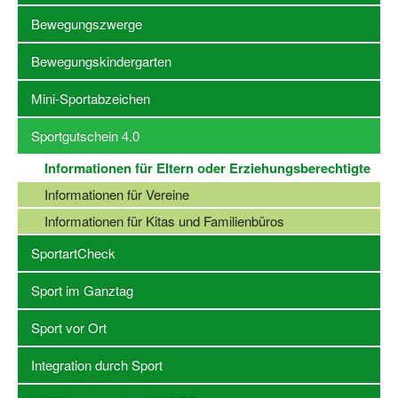
Bewegungszwerge
Stellenangebote SSB Dortmund
Bewegungskindergarten
Vereine
Mini-Sportabzeichen
Vereinssuche
Sportgutschein 4.0
Übungsleiterbörse
Informationen für Eltern oder Erziehungsberechtigte
Sportanlagen in Dortmund
Informationen für Vereine
Olympiabewerbung
Informationen für Kitas und Familienbüros
Kinderschutz im Sport
SportartCheck
Fördermöglichkeiten
Sport im Ganztag
Vereinsberatung
Sport vor Ort
Wege zur Kooperation
Integration durch Sport
Villa Froschloch