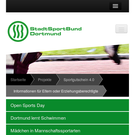
Suche
Kontakt
Vereinsservice
Vereinsservice
Impressum
Service
Datenschutz
Wir über uns
Vereinskennziffer
Organisationsstruktur
Startseite
Projekte
Sportgutschein 4.0
Passwort
News
Informationen für Eltern oder Erziehungsberechtigte
Termine
Open Sports Day
Sportabzeichen
Dortmund lernt Schwimmen
Downloadbereich
Mädchen in Mannschaftssportarten
Newsletter Anmeldung