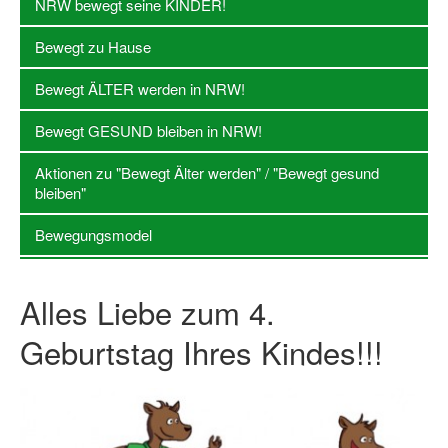
NRW bewegt seine KINDER!
Log-in "Vereine"
Bewegt zu Hause
Qualifizierung
Bewegt ÄLTER werden in NRW!
SSB Qualifizierungen
Bewegt GESUND bleiben in NRW!
Übersicht Qualifizierungswege
Aktionen zu "Bewegt Älter werden" / "Bewegt gesund
Qualifizierung im Vereinsmanagement
bleiben"
Fachtag Bildung braucht Bewegung
Bewegungsmodel
Erste-Hilfe-Ausbildung
Alles Liebe zum 4.
Anmeldeformular / Anmeldebedingungen
Geburtstag Ihres Kindes!!!
Bezuschussung Qualifizierung für Dortmunder Sportver
Projekte
Open Sports Day