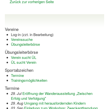
Zurück zur vorherigen Seite
Bewegt zu Hause
Bewegt ÄLTER werden in NRW!
Bewegt GESUND bleiben in NRW!
Vereine
Aktionen zu "Bewegt Älter werden" / "Bewegt gesund bl
Log-in (zzt. in Bearbeitung)
Vereinssuche
Bewegungsmodel
Übungsleiterbörse
SSB-Sport
Übungsleiterbörse
Verein sucht ÜL
Gymnastik und Entspannung für Frauen
ÜL sucht Verein
Sportabzeichen
Koronarsport
Termine
Seniorensport
Trainingsmöglichkeiten
Termine
Wassergymnastik / Aqua-Step
29. Jul
Eröffnung der Wanderausstellung „Zwischen
Erfolg und Verfolgung"
Reha-Sportangebote in NRW suchen
29. Aug
Umgang mit herausfordernden Kindern
03. Sep
Einladung zum Workshop: Zweckentfremdung
Sportjugend