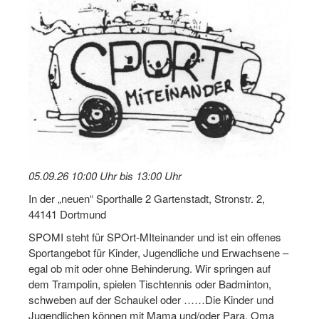
Log-in "Vereine"
Qualifizierung
SSB Qualifizierungen
Übersicht Qualifizierungswege
Qualifizierung im Vereinsmanagement
Fachtag Bildung braucht Bewegung
05.09.26 10:00 Uhr bis 13:00 Uhr
Erste-Hilfe-Ausbildung
In der „neuen“ Sporthalle 2 Gartenstadt, Stronstr. 2,
44141 Dortmund
Anmeldeformular / Anmeldebedingungen
SPOMI steht für SPOrt-MIteinander und ist ein offenes
Bezuschussung Qualifizierung für Dortmunder Sportver
Sportangebot für Kinder, Jugendliche und Erwachsene –
egal ob mit oder ohne Behinderung. Wir springen auf
Projekte
dem Trampolin, spielen Tischtennis oder Badminton,
schweben auf der Schaukel oder ……Die Kinder und
Open Sports Day
Jugendlichen können mit Mama und/oder Para, Oma