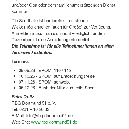
und/oder Opa oder dem familienunterstützenden Dienst
Dortmund lernt Schwimmen
kommen.
Mädchen in Mannschaftssportarten
Die Sporthalle ist barrierefrei – es stehen
Wickelmöglichkeiten (auch für Große) zur Verfügung.
Bewegungszwerge
Anmelden muss man sich nicht – lediglich für den
Dezember ist eine Anmeldung erforderlich.
Bewegungskindergarten
Die Teilnahme ist für alle Teilnehmer*innen an allen
Mini-Sportabzeichen
Terminen kostenlos.
Termine
:
Sportgutschein 4.0
05.09.26 - SPOMI 110 / 112
SportartCheck
10.10.26 - SPOMI auf Entdeckungsreise
07.11.26 - SPOMI schwebt
Sport im Ganztag
05.12.26 - Auch der Nikolaus treibt Sport
Petra Opitz
Sport vor Ort
RBG Dortmund 51 e. V.
Integration durch Sport
Tel. 0231 – 10 26 32
E-Mail: info@rbg-dortmund51.de
NRW bewegt seine KINDER!
Web-Site:
www.rbg-dortmund51.de