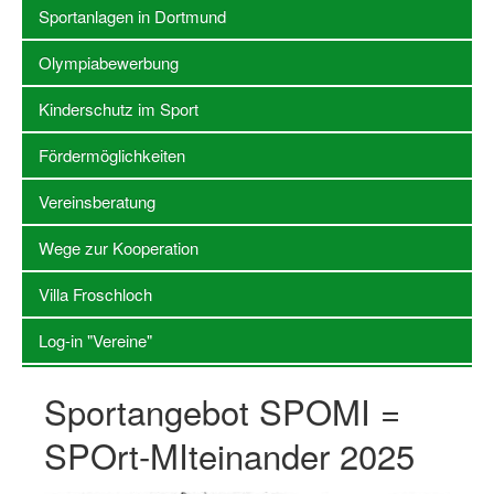
Sportanlagen in Dortmund
Stellenangebote SSB Dortmund
Olympiabewerbung
Vereine
Kinderschutz im Sport
Vereinssuche
Fördermöglichkeiten
Übungsleiterbörse
Vereinsberatung
Sportanlagen in Dortmund
Wege zur Kooperation
Olympiabewerbung
Villa Froschloch
Kinderschutz im Sport
Log-in "Vereine"
Fördermöglichkeiten
Vereinsberatung
Sportangebot SPOMI =
Wege zur Kooperation
SPOrt-MIteinander 2025
Villa Froschloch