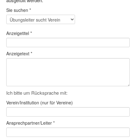
ausgefüllt werden.
Dortmund lernt Schwimmen
Sie suchen
*
Mädchen in Mannschaftssportarten
Bewegungszwerge
Anzeigetitel
*
Bewegungskindergarten
Anzeigetext
*
Mini-Sportabzeichen
Sportgutschein 4.0
SportartCheck
Ich bitte um Rücksprache mit:
Sport im Ganztag
Verein/Institution (nur für Vereine)
Sport vor Ort
Integration durch Sport
Ansprechpartner/Leiter
*
NRW bewegt seine KINDER!