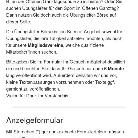
B. an der Offenen Ganztagsschule zu iniziieren? Oder Sie
suchen Übungsleiter für den Sport im Offenen Ganztag?
Log-in "Vereine"
Dann nutzen Sie doch auch die Übungsleiter-Börse auf
Qualifizierung
dieser Seite.
Die Übungsleiter-Börse ist ein Service-Angebot sowohl für
SSB Qualifizierungen
Übungsleiter, die ihre Tätigkeit anbieten möchten, als auch
für unsere
Mitgliedsvereine
, welche qualifizierte
Übersicht Qualifizierungswege
Mitarbeiter*innen suchen.
Qualifizierung im Vereinsmanagement
Bitte geben Sie im Formular Ihr Gesuch möglichst detailliert
ein und beachten Sie, dass Ihr Gesuch nur noch
6 Monate
Fachtag Bildung braucht Bewegung
lang veröffentlicht wird. Außerdem behalten wir uns vor,
kleine Textanpassungen vorzunehmen oder Texte ggf.
Erste-Hilfe-Ausbildung
garnicht zu veröffentlichen.
Anmeldeformular / Anmeldebedingungen
Vielen für Dank Ihr Verständnis!
Bezuschussung Qualifizierung für Dortmunder Sportver
Anzeigeformular
Projekte
Open Sports Day
Mit Sternchen (*) gekennzeichnete Formularfelder müssen