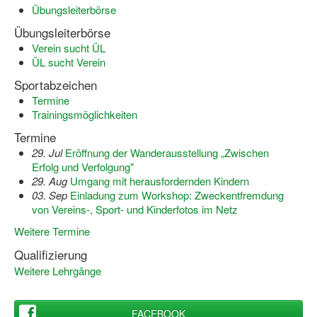
Übungsleiterbörse
Wir über uns "Leitbild"
Übungsleiterbörse
Verein sucht ÜL
Vorstand Sportjugend
ÜL sucht Verein
Vereinsentwicklung – Zeig dein Profil
Sportabzeichen
Termine
Ferienfreizeiten
Trainingsmöglichkeiten
Termine
Sporthelferforum
29. Jul
Eröffnung der Wanderausstellung „Zwischen
Erfolg und Verfolgung"
Kinder- und Jugendqualifizierung
29. Aug
Umgang mit herausfordernden Kindern
03. Sep
Einladung zum Workshop: Zweckentfremdung
Kinderschutz im Sport
von Vereins-, Sport- und Kinderfotos im Netz
Weitere Termine
Qualifizierung
Weitere Lehrgänge
FACEBOOK