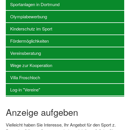
Sportanlagen in Dortmund
Stellenangebote SSB Dortmund
Olympiabewerbung
Vereine
Kinderschutz im Sport
Vereinssuche
Fördermöglichkeiten
Übungsleiterbörse
Vereinsberatung
Sportanlagen in Dortmund
Wege zur Kooperation
Olympiabewerbung
Villa Froschloch
Kinderschutz im Sport
Log-in "Vereine"
Fördermöglichkeiten
Vereinsberatung
Anzeige aufgeben
Wege zur Kooperation
Vielleicht haben Sie Interesse, Ihr Angebot für den Sport z.
Villa Froschloch