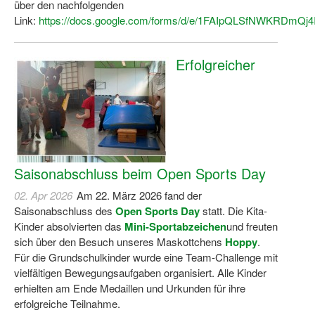
über den nachfolgenden
Dortmund lernt Schwimmen
Link:
https://docs.google.com/forms/d/e/1FAIpQLSfNWKRDmQj
Mädchen in Mannschaftssportarten
Erfolgreicher
Bewegungszwerge
Bewegungskindergarten
Mini-Sportabzeichen
Sportgutschein 4.0
Saisonabschluss beim Open Sports Day
SportartCheck
02. Apr 2026
Am 22. März 2026 fand der
Sport im Ganztag
Saisonabschluss des
Open Sports Day
statt. Die Kita-
Kinder absolvierten das
Mini-Sportabzeichen
und freuten
Sport vor Ort
sich über den Besuch unseres Maskottchens
Hoppy
.
Für die Grundschulkinder wurde eine Team-Challenge mit
Integration durch Sport
vielfältigen Bewegungsaufgaben organisiert. Alle Kinder
erhielten am Ende Medaillen und Urkunden für ihre
NRW bewegt seine KINDER!
erfolgreiche Teilnahme.