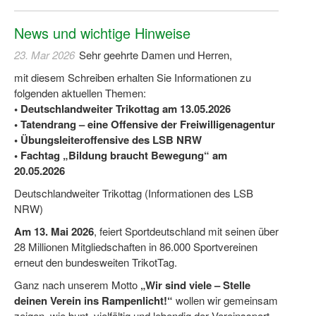
Bewegt zu Hause
News und wichtige Hinweise
Bewegt ÄLTER werden in NRW!
23. Mar 2026
Sehr geehrte Damen und Herren,
Bewegt GESUND bleiben in NRW!
mit diesem Schreiben erhalten Sie Informationen zu
Aktionen zu "Bewegt Älter werden" / "Bewegt gesund bl
folgenden aktuellen Themen:
• Deutschlandweiter Trikottag am 13.05.2026
Bewegungsmodel
• Tatendrang – eine Offensive der Freiwilligenagentur
• Übungsleiteroffensive des LSB NRW
SSB-Sport
• Fachtag „Bildung braucht Bewegung“ am
20.05.2026
Gymnastik und Entspannung für Frauen
Deutschlandweiter Trikottag (Informationen des LSB
Koronarsport
NRW)
Seniorensport
Am 13. Mai 2026
, feiert Sportdeutschland mit seinen über
28 Millionen Mitgliedschaften in 86.000 Sportvereinen
Wassergymnastik / Aqua-Step
erneut den bundesweiten TrikotTag.
Ganz nach unserem Motto
„Wir sind viele – Stelle
Reha-Sportangebote in NRW suchen
deinen Verein ins Rampenlicht!“
wollen wir gemeinsam
Sportjugend
zeigen, wie bunt, vielfältig und lebendig der Vereinssport