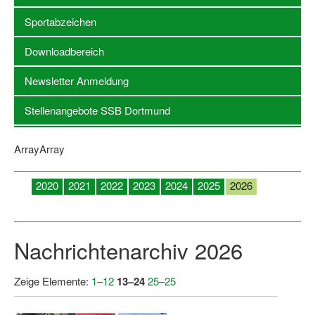
Sportabzeichen
Stellenangebote SSB Dortmund
Downloadbereich
Vereine
Newsletter Anmeldung
Vereinssuche
Stellenangebote SSB Dortmund
Übungsleiterbörse
Sportanlagen in Dortmund
ArrayArray
Olympiabewerbung
2020
2021
2022
2023
2024
2025
2026
Kinderschutz im Sport
Januar
Februar
März
April
Mai
Juni
Juli
Fördermöglichkeiten
Nachrichtenarchiv 2026
Vereinsberatung
Wege zur Kooperation
Zeige Elemente:
1–12
13–24
25–25
Villa Froschloch