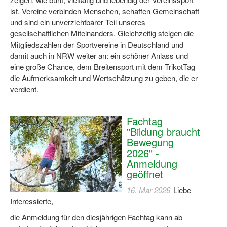
ist. Vereine verbinden Menschen, schaffen Gemeinschaft
Wir über uns "Leitbild"
und sind ein unverzichtbarer Teil unseres
gesellschaftlichen Miteinanders. Gleichzeitig steigen die
Vorstand Sportjugend
Mitgliedszahlen der Sportvereine in Deutschland und
damit auch in NRW weiter an: ein schöner Anlass und
Vereinsentwicklung – Zeig dein Profil
eine große Chance, dem Breitensport mit dem TrikotTag
die Aufmerksamkeit und Wertschätzung zu geben, die er
Ferienfreizeiten
verdient.
Sporthelferforum
Fachtag
Kinder- und Jugendqualifizierung
"Bildung braucht
Kinderschutz im Sport
Bewegung
2026" -
Anmeldung
geöffnet
16. Mar 2026
Liebe
Interessierte,
die Anmeldung für den diesjährigen Fachtag kann ab