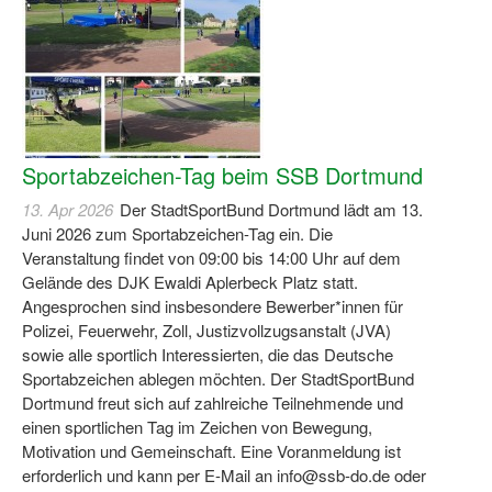
Log-in "Vereine"
Qualifizierung
SSB Qualifizierungen
Übersicht Qualifizierungswege
Sportabzeichen-Tag beim SSB Dortmund
Qualifizierung im Vereinsmanagement
13. Apr 2026
Der StadtSportBund Dortmund lädt am 13.
Juni 2026 zum Sportabzeichen-Tag ein. Die
Fachtag Bildung braucht Bewegung
Veranstaltung findet von 09:00 bis 14:00 Uhr auf dem
Gelände des DJK Ewaldi Aplerbeck Platz statt.
Erste-Hilfe-Ausbildung
Angesprochen sind insbesondere Bewerber*innen für
Polizei, Feuerwehr, Zoll, Justizvollzugsanstalt (JVA)
Anmeldeformular / Anmeldebedingungen
sowie alle sportlich Interessierten, die das Deutsche
Sportabzeichen ablegen möchten. Der StadtSportBund
Bezuschussung Qualifizierung für Dortmunder Sportver
Dortmund freut sich auf zahlreiche Teilnehmende und
Projekte
einen sportlichen Tag im Zeichen von Bewegung,
Motivation und Gemeinschaft. Eine Voranmeldung ist
Open Sports Day
erforderlich und kann per E-Mail an info@ssb-do.de oder