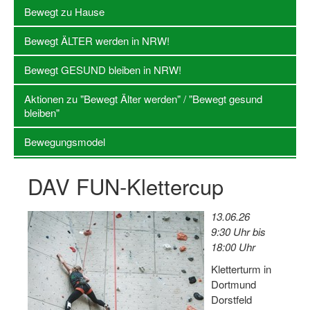
Bewegt zu Hause
Log-in "Vereine"
Bewegt ÄLTER werden in NRW!
Qualifizierung
Bewegt GESUND bleiben in NRW!
SSB Qualifizierungen
Aktionen zu "Bewegt Älter werden" / "Bewegt gesund
Übersicht Qualifizierungswege
bleiben"
Qualifizierung im Vereinsmanagement
Bewegungsmodel
Fachtag Bildung braucht Bewegung
DAV FUN-Klettercup
Erste-Hilfe-Ausbildung
Anmeldeformular / Anmeldebedingungen
13.06.26
9:30 Uhr bis
Bezuschussung Qualifizierung für Dortmunder Sportver
18:00 Uhr
Projekte
Kletterturm in
Dortmund
Open Sports Day
Dorstfeld