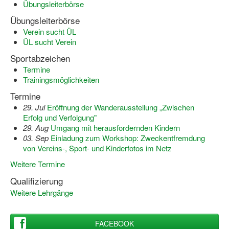
Übungsleiterbörse
Wir über uns "Leitbild"
Übungsleiterbörse
Verein sucht ÜL
Vorstand Sportjugend
ÜL sucht Verein
Sportabzeichen
Vereinsentwicklung – Zeig dein Profil
Termine
Trainingsmöglichkeiten
Ferienfreizeiten
Termine
Sporthelferforum
29. Jul
Eröffnung der Wanderausstellung „Zwischen
Erfolg und Verfolgung"
Kinder- und Jugendqualifizierung
29. Aug
Umgang mit herausfordernden Kindern
03. Sep
Einladung zum Workshop: Zweckentfremdung
Kinderschutz im Sport
von Vereins-, Sport- und Kinderfotos im Netz
Weitere Termine
Qualifizierung
Weitere Lehrgänge
FACEBOOK