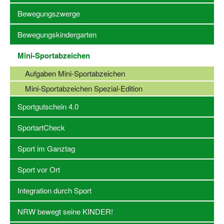
Bewegungszwerge
Stellenangebote SSB Dortmund
Bewegungskindergarten
Vereine
Mini-Sportabzeichen
Vereinssuche
Aufgaben Mini-Sportabzeichen
Übungsleiterbörse
Mini-Sportabzeichen Spezial-Edition
Sportanlagen in Dortmund
Sportgutschein 4.0
Olympiabewerbung
SportartCheck
Kinderschutz im Sport
Sport im Ganztag
Fördermöglichkeiten
Sport vor Ort
Vereinsberatung
Integration durch Sport
Wege zur Kooperation
NRW bewegt seine KINDER!
Villa Froschloch