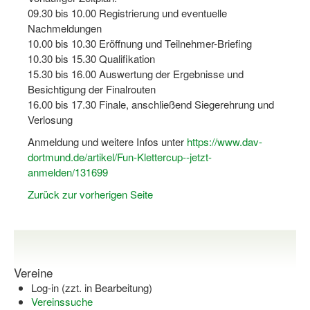
Bewegt zu Hause
09.30 bis 10.00 Registrierung und eventuelle
Nachmeldungen
Bewegt ÄLTER werden in NRW!
10.00 bis 10.30 Eröffnung und Teilnehmer-Briefing
10.30 bis 15.30 Qualifikation
Bewegt GESUND bleiben in NRW!
15.30 bis 16.00 Auswertung der Ergebnisse und
Besichtigung der Finalrouten
Aktionen zu "Bewegt Älter werden" / "Bewegt gesund bl
16.00 bis 17.30 Finale, anschließend Siegerehrung und
Bewegungsmodel
Verlosung
Anmeldung und weitere Infos unter
https://www.dav-
SSB-Sport
dortmund.de/artikel/Fun-Klettercup--jetzt-
Gymnastik und Entspannung für Frauen
anmelden/131699
Zurück zur vorherigen Seite
Koronarsport
Seniorensport
Wassergymnastik / Aqua-Step
Vereine
Reha-Sportangebote in NRW suchen
Log-in (zzt. in Bearbeitung)
Vereinssuche
Sportjugend