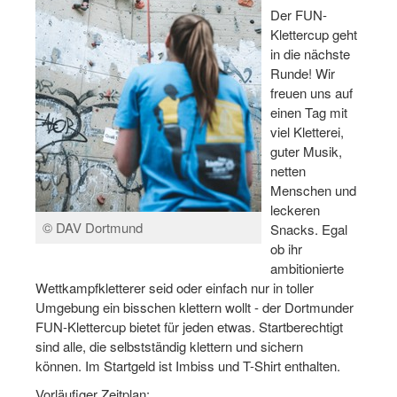
Dortmund lernt Schwimmen
Der FUN-
Klettercup geht
Mädchen in Mannschaftssportarten
in die nächste
Runde! Wir
Bewegungszwerge
freuen uns auf
einen Tag mit
Bewegungskindergarten
viel Kletterei,
guter Musik,
Mini-Sportabzeichen
netten
Menschen und
Sportgutschein 4.0
leckeren
© DAV Dortmund
SportartCheck
Snacks. Egal
ob ihr
Sport im Ganztag
ambitionierte
Wettkampfkletterer seid oder einfach nur in toller
Sport vor Ort
Umgebung ein bisschen klettern wollt - der Dortmunder
FUN-Klettercup bietet für jeden etwas. Startberechtigt
Integration durch Sport
sind alle, die selbstständig klettern und sichern
können. Im Startgeld ist Imbiss und T-Shirt enthalten.
NRW bewegt seine KINDER!
Vorläufiger Zeitplan: