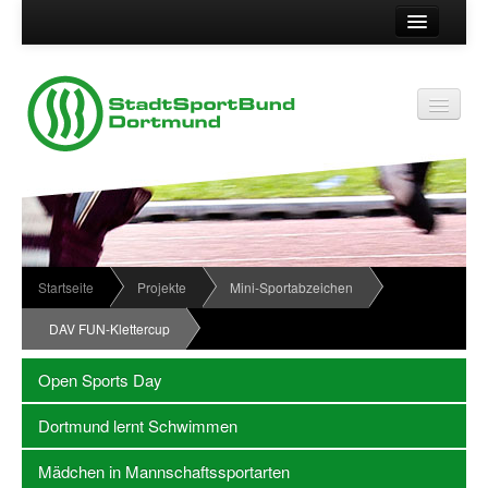
Suche
Kontakt
Vereinsservice
Vereinsservice
Impressum
Service
Datenschutz
Wir über uns
Vereinskennziffer
Organisationsstruktur
Startseite
Projekte
Mini-Sportabzeichen
Passwort
News
DAV FUN-Klettercup
Termine
Open Sports Day
Sportabzeichen
Dortmund lernt Schwimmen
Downloadbereich
Mädchen in Mannschaftssportarten
Newsletter Anmeldung