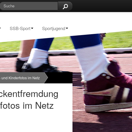
SSB-Sport
Sportjugend
 und Kinderfotos im Netz
ckentfremdung
rfotos im Netz