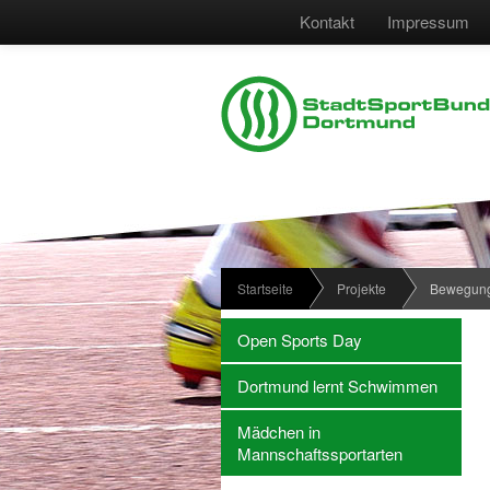
Kontakt
Impressum
Startseite
Projekte
Bewegun
Open Sports Day
Dortmund lernt Schwimmen
Mädchen in
Mannschaftssportarten