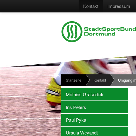
Kontakt
Impressum
Startseite
Kontakt
Umgang mi
Mathias Grasediek
Iris Peters
Paul Pyka
Ursula Weyandt