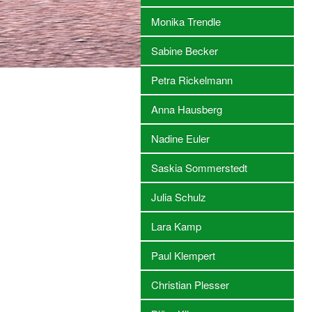
Monika Trendle
Sabine Becker
Petra Rickelmann
Anna Hausberg
Nadine Euler
Saskia Sommerstedt
Julia Schulz
Lara Kamp
Paul Klempert
Christian Plesser