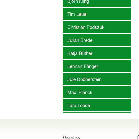
Björn Kling
Tim Leue
Christian Podszuk
Julian Brede
Katja Rüther
Lennart Fänger
Jule Dobberstein
Maxi Planck
Lara Loose
Vereine