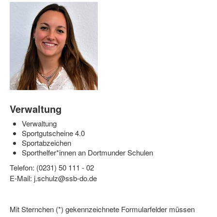
Dortmund lernt Schwimmen
Mädchen in Mannschaftssportarten
Bewegungszwerge
Bewegungskindergarten
Mini-Sportabzeichen
Sportgutschein 4.0
Verwaltung
Verwaltung
SportartCheck
Sportgutscheine 4.0
Sportabzeichen
Sport im Ganztag
Sporthelfer*innen an Dortmunder Schulen
Sport vor Ort
Telefon: (0231) 50 111 - 02
E-Mail: j.schulz@ssb-do.de
Integration durch Sport
NRW bewegt seine KINDER!
Mit Sternchen (*) gekennzeichnete Formularfelder müssen