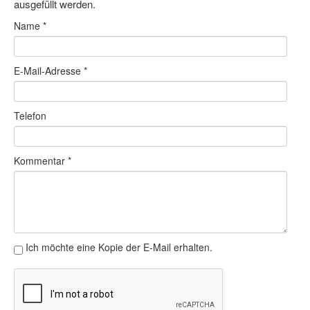
ausgefüllt werden.
Bewegt zu Hause
Name
*
Bewegt ÄLTER werden in NRW!
Bewegt GESUND bleiben in NRW!
E-Mail-Adresse
*
Aktionen zu "Bewegt Älter werden" / "Bewegt gesund bl
Telefon
Bewegungsmodel
SSB-Sport
Kommentar
*
Gymnastik und Entspannung für Frauen
Koronarsport
Seniorensport
Ich möchte eine Kopie der E-Mail erhalten.
Wassergymnastik / Aqua-Step
Reha-Sportangebote in NRW suchen
Sportjugend