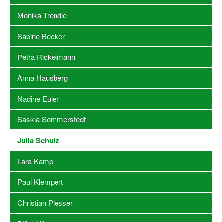
Monika Trendle
Stellenangebote SSB Dortmund
Sabine Becker
Vereine
Petra Rickelmann
Vereinssuche
Anna Hausberg
Übungsleiterbörse
Sportanlagen in Dortmund
Nadine Euler
Olympiabewerbung
Saskia Sommerstedt
Kinderschutz im Sport
Julia Schulz
Fördermöglichkeiten
Lara Kamp
Vereinsberatung
Paul Klempert
Wege zur Kooperation
Christian Plesser
Villa Froschloch