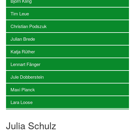
Björn Kling
Log-in "Vereine"
Tim Leue
Qualifizierung
Christian Podszuk
SSB Qualifizierungen
Julian Brede
Übersicht Qualifizierungswege
Katja Rüther
Qualifizierung im Vereinsmanagement
Lennart Fänger
Fachtag Bildung braucht Bewegung
Jule Dobberstein
Erste-Hilfe-Ausbildung
Maxi Planck
Anmeldeformular / Anmeldebedingungen
Lara Loose
Bezuschussung Qualifizierung für Dortmunder Sportver
Projekte
Julia Schulz
Open Sports Day