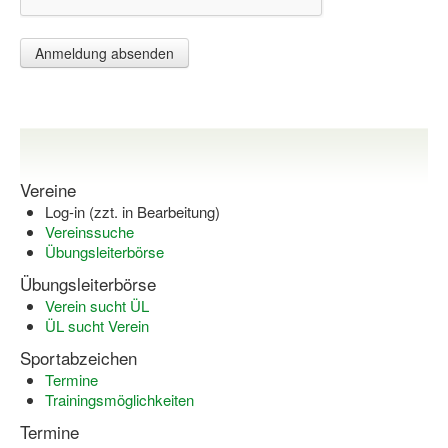
Wir über uns "Leitbild"
Vorstand Sportjugend
Vereinsentwicklung – Zeig dein Profil
Ferienfreizeiten
Vereine
Sporthelferforum
Log-in (zzt. in Bearbeitung)
Vereinssuche
Kinder- und Jugendqualifizierung
Übungsleiterbörse
Kinderschutz im Sport
Übungsleiterbörse
Verein sucht ÜL
ÜL sucht Verein
Sportabzeichen
Termine
Trainingsmöglichkeiten
Termine