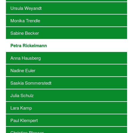
Ursula Weyandt
Stellenangebote SSB Dortmund
Monika Trendle
Vereine
Sabine Becker
Vereinssuche
Petra Rickelmann
Übungsleiterbörse
Anna Hausberg
Sportanlagen in Dortmund
Nadine Euler
Olympiabewerbung
Kinderschutz im Sport
Saskia Sommerstedt
Fördermöglichkeiten
Julia Schulz
Vereinsberatung
Lara Kamp
Wege zur Kooperation
Paul Klempert
Villa Froschloch
Christian Plesser