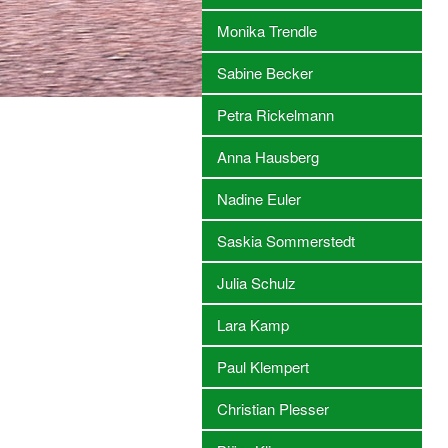
Monika Trendle
Sabine Becker
Petra Rickelmann
Anna Hausberg
Nadine Euler
Saskia Sommerstedt
Julia Schulz
Lara Kamp
Paul Klempert
Christian Plesser