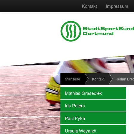
Kontakt
Impressum
Startseite
Kontakt
Julian Bre
Mathias Grasediek
Iris Peters
Paul Pyka
Ursula Weyandt