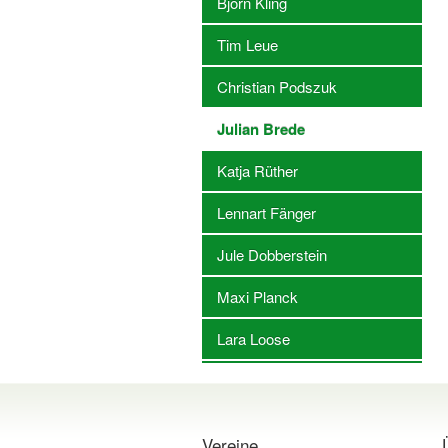
Björn Kling
Tim Leue
Christian Podszuk
Julian Brede
Katja Rüther
Lennart Fänger
Jule Dobberstein
Maxi Planck
Lara Loose
Vereine