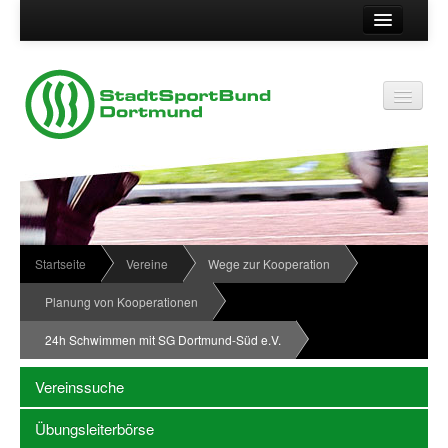
Suche
Kontakt
Vereinsservice
Vereinsservice
Impressum
Service
Datenschutz
Wir über uns
Vereinskennziffer
Organisationsstruktur
Startseite
Vereine
Wege zur Kooperation
Passwort
News
Planung von Kooperationen
Termine
24h Schwimmen mit SG Dortmund-Süd e.V.
Sportabzeichen
Vereinssuche
Downloadbereich
Übungsleiterbörse
Newsletter Anmeldung