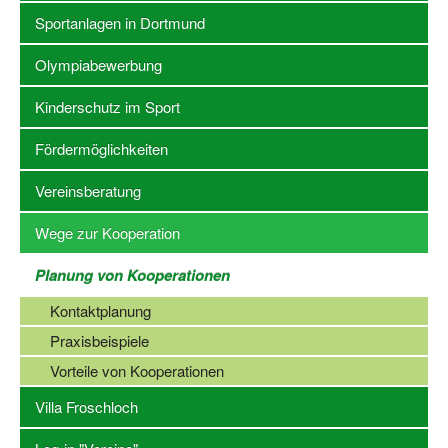
Sportanlagen in Dortmund
Stellenangebote SSB Dortmund
Olympiabewerbung
Vereine
Kinderschutz im Sport
Vereinssuche
Fördermöglichkeiten
Übungsleiterbörse
Vereinsberatung
Sportanlagen in Dortmund
Wege zur Kooperation
Olympiabewerbung
Planung von Kooperationen
Kinderschutz im Sport
Kontaktplanung
Fördermöglichkeiten
Praxisbeispiele
Vereinsberatung
Vorteile von Kooperationen
Wege zur Kooperation
Villa Froschloch
Villa Froschloch