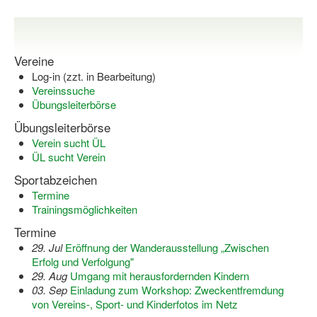
Dortmund lernt Schwimmen
Mädchen in Mannschaftssportarten
Vereine
Bewegungszwerge
Log-in (zzt. in Bearbeitung)
Vereinssuche
Bewegungskindergarten
Übungsleiterbörse
Mini-Sportabzeichen
Übungsleiterbörse
Verein sucht ÜL
Sportgutschein 4.0
ÜL sucht Verein
Sportabzeichen
SportartCheck
Termine
Trainingsmöglichkeiten
Sport im Ganztag
Termine
Sport vor Ort
29. Jul
Eröffnung der Wanderausstellung „Zwischen
Erfolg und Verfolgung"
Integration durch Sport
29. Aug
Umgang mit herausfordernden Kindern
03. Sep
Einladung zum Workshop: Zweckentfremdung
NRW bewegt seine KINDER!
von Vereins-, Sport- und Kinderfotos im Netz