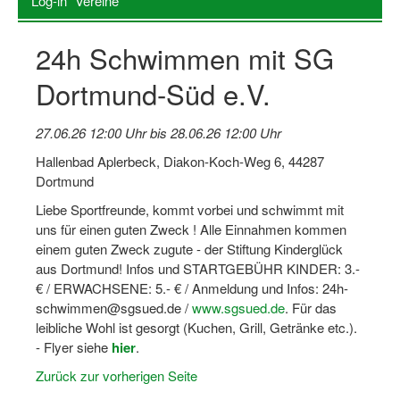
Log-in "Vereine"
Log-in "Vereine"
24h Schwimmen mit SG
Qualifizierung
Dortmund-Süd e.V.
SSB Qualifizierungen
Übersicht Qualifizierungswege
27.06.26 12:00 Uhr bis 28.06.26 12:00 Uhr
Hallenbad Aplerbeck, Diakon-Koch-Weg 6, 44287
Qualifizierung im Vereinsmanagement
Dortmund
Fachtag Bildung braucht Bewegung
Liebe Sportfreunde, kommt vorbei und schwimmt mit
uns für einen guten Zweck ! Alle Einnahmen kommen
Erste-Hilfe-Ausbildung
einem guten Zweck zugute - der Stiftung Kinderglück
aus Dortmund! Infos und STARTGEBÜHR KINDER: 3.-
Anmeldeformular / Anmeldebedingungen
€ / ERWACHSENE: 5.- € / Anmeldung und Infos: 24h-
schwimmen@sgsued.de /
www.sgsued.de
. Für das
Bezuschussung Qualifizierung für Dortmunder Sportver
leibliche Wohl ist gesorgt (Kuchen, Grill, Getränke etc.).
Projekte
- Flyer siehe
hier
.
Zurück zur vorherigen Seite
Open Sports Day