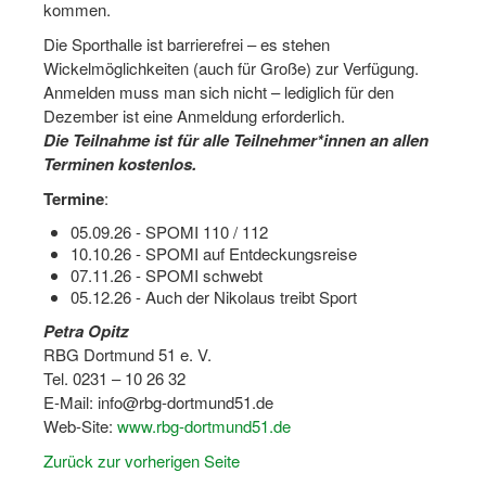
kommen.
Dortmund lernt Schwimmen
Die Sporthalle ist barrierefrei – es stehen
Mädchen in Mannschaftssportarten
Wickelmöglichkeiten (auch für Große) zur Verfügung.
Anmelden muss man sich nicht – lediglich für den
Bewegungszwerge
Dezember ist eine Anmeldung erforderlich.
Die Teilnahme ist für alle Teilnehmer*innen an allen
Bewegungskindergarten
Terminen kostenlos.
Mini-Sportabzeichen
Termine
:
05.09.26 - SPOMI 110 / 112
Sportgutschein 4.0
10.10.26 - SPOMI auf Entdeckungsreise
07.11.26 - SPOMI schwebt
SportartCheck
05.12.26 - Auch der Nikolaus treibt Sport
Sport im Ganztag
Petra Opitz
RBG Dortmund 51 e. V.
Sport vor Ort
Tel. 0231 – 10 26 32
E-Mail: info@rbg-dortmund51.de
Integration durch Sport
Web-Site:
www.rbg-dortmund51.de
NRW bewegt seine KINDER!
Zurück zur vorherigen Seite