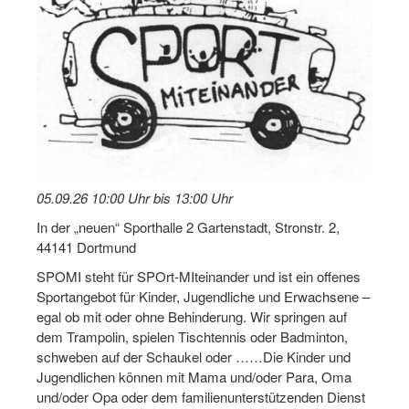
Log-in "Vereine"
Qualifizierung
SSB Qualifizierungen
Übersicht Qualifizierungswege
Qualifizierung im Vereinsmanagement
05.09.26 10:00 Uhr bis 13:00 Uhr
Fachtag Bildung braucht Bewegung
In der „neuen“ Sporthalle 2 Gartenstadt, Stronstr. 2,
Erste-Hilfe-Ausbildung
44141 Dortmund
SPOMI steht für SPOrt-MIteinander und ist ein offenes
Anmeldeformular / Anmeldebedingungen
Sportangebot für Kinder, Jugendliche und Erwachsene –
egal ob mit oder ohne Behinderung. Wir springen auf
Bezuschussung Qualifizierung für Dortmunder Sportver
dem Trampolin, spielen Tischtennis oder Badminton,
Projekte
schweben auf der Schaukel oder ……Die Kinder und
Jugendlichen können mit Mama und/oder Para, Oma
Open Sports Day
und/oder Opa oder dem familienunterstützenden Dienst