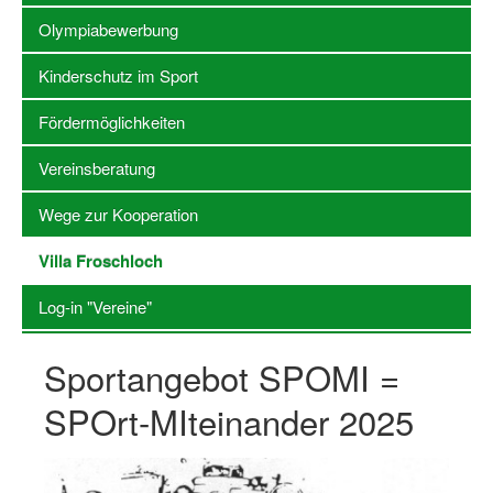
Olympiabewerbung
Stellenangebote SSB Dortmund
Kinderschutz im Sport
Vereine
Fördermöglichkeiten
Vereinssuche
Vereinsberatung
Übungsleiterbörse
Wege zur Kooperation
Sportanlagen in Dortmund
Villa Froschloch
Olympiabewerbung
Kinderschutz im Sport
Log-in "Vereine"
Fördermöglichkeiten
Sportangebot SPOMI =
Vereinsberatung
SPOrt-MIteinander 2025
Wege zur Kooperation
Villa Froschloch