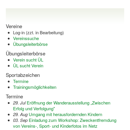
Bewegt zu Hause
Bewegt ÄLTER werden in NRW!
Vereine
Bewegt GESUND bleiben in NRW!
Log-in (zzt. in Bearbeitung)
Aktionen zu "Bewegt Älter werden" / "Bewegt gesund bl
Vereinssuche
Übungsleiterbörse
Bewegungsmodel
Übungsleiterbörse
Verein sucht ÜL
SSB-Sport
ÜL sucht Verein
Gymnastik und Entspannung für Frauen
Sportabzeichen
Termine
Koronarsport
Trainingsmöglichkeiten
Seniorensport
Termine
29. Jul
Eröffnung der Wanderausstellung „Zwischen
Wassergymnastik / Aqua-Step
Erfolg und Verfolgung"
29. Aug
Umgang mit herausfordernden Kindern
Reha-Sportangebote in NRW suchen
03. Sep
Einladung zum Workshop: Zweckentfremdung
von Vereins-, Sport- und Kinderfotos im Netz
Sportjugend