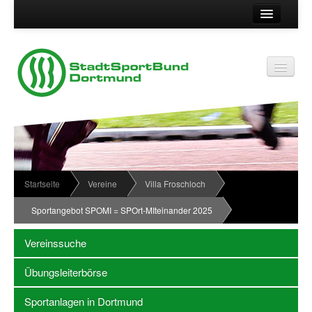
Suche
Kontakt
Vereinsservice
Vereinsservice
Impressum
Service
Datenschutz
Wir über uns
Vereinskennziffer
Organisationsstruktur
Startseite
Vereine
Villa Froschloch
Passwort
News
Sportangebot SPOMI = SPOrt-MIteinander 2025
Termine
Vereinssuche
Sportabzeichen
Übungsleiterbörse
Downloadbereich
Sportanlagen in Dortmund
Newsletter Anmeldung