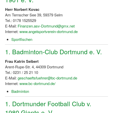
Dortmund lernt Schwimmen
Herr Norbert Kovac
Mädchen in Mannschaftssportarten
Am Ternscher See 39, 59379 Selm
Tel.: 0178 1525529
Bewegungszwerge
E-Mail:
Finanzen.asv-Dortmund@gmx.net
Internet:
www.angelsportverein-dortmund.de
Bewegungskindergarten
Sportfischen
Mini-Sportabzeichen
1. Badminton-Club Dortmund e. V.
Sportgutschein 4.0
Frau Katrin Seibert
SportartCheck
Arent-Rupe-Str. 4, 44309 Dortmund
Tel.: 0231 / 25 21 10
Sport im Ganztag
E-Mail:
geschaeftsfuehrer@bc-dortmund.de
Internet:
www.bc-dortmund.de/
Sport vor Ort
Badminton
Integration durch Sport
1. Dortmunder Football Club v.
NRW bewegt seine KINDER!
1980 Giants e. V.