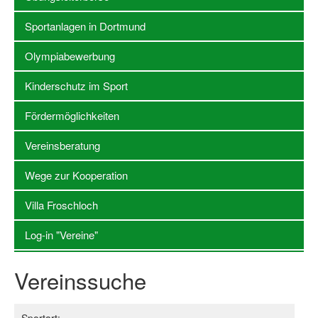
Sportanlagen in Dortmund
Stellenangebote SSB Dortmund
Vereine
Olympiabewerbung
Vereinssuche
Kinderschutz im Sport
Übungsleiterbörse
Fördermöglichkeiten
Sportanlagen in Dortmund
Vereinsberatung
Olympiabewerbung
Wege zur Kooperation
Kinderschutz im Sport
Villa Froschloch
Fördermöglichkeiten
Log-in "Vereine"
Vereinsberatung
Vereinssuche
Wege zur Kooperation
Villa Froschloch