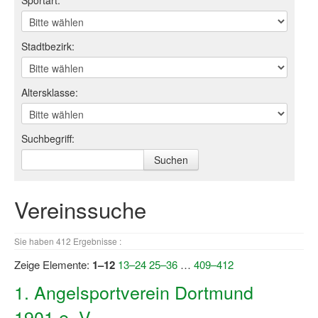
Sportart:
Log-in "Vereine"
Stadtbezirk:
Qualifizierung
SSB Qualifizierungen
Altersklasse:
Übersicht Qualifizierungswege
Qualifizierung im Vereinsmanagement
Suchbegriff:
Fachtag Bildung braucht Bewegung
Erste-Hilfe-Ausbildung
Vereinssuche
Anmeldeformular / Anmeldebedingungen
Sie haben 412 Ergebnisse :
Bezuschussung Qualifizierung für Dortmunder Sportver
Zeige Elemente:
1–12
13–24
25–36
…
409–412
Projekte
1. Angelsportverein Dortmund
Open Sports Day
1901 e. V.