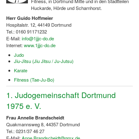
Fitness, in Dortmund Mitte und in den Stadtteilen
Huckarde, Hörde und Scharnhorst.
Wir über uns "Leitbild"
Herr Guido Hoffmeier
Vorstand Sportjugend
Hospitalstr. 12, 44149 Dortmund
Tel.: 0160 91171232
Vereinsentwicklung – Zeig dein Profil
E-Mail:
info@1jjjc-do.de
Internet:
www.1jjjc-do.de
Ferienfreizeiten
Judo
Jiu-Jitsu (Jiu Jitsu / Ju-Jutsu)
Sporthelferforum
Karate
Kinder- und Jugendqualifizierung
Fitness (Tae-Ju-Bo)
Kinderschutz im Sport
1. Judogemeinschaft Dortmund
1975 e. V.
Frau Annelie Brandscheidt
Quakmannsweg 8, 44357 Dortmund
Tel.: 0231/37 46 27
E-Mail:
Anne.Brandscheidt@gmx.de