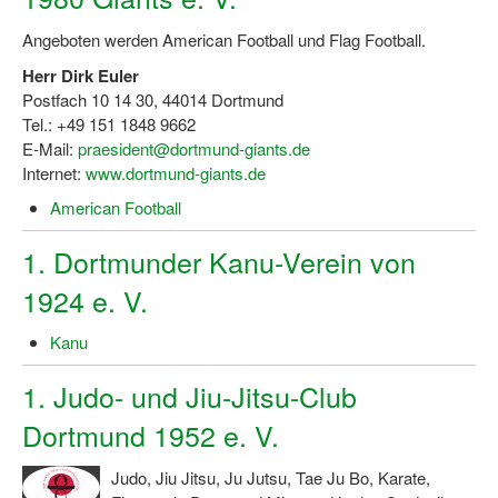
Bewegt zu Hause
Angeboten werden American Football und Flag Football.
Bewegt ÄLTER werden in NRW!
Herr Dirk Euler
Bewegt GESUND bleiben in NRW!
Postfach 10 14 30, 44014 Dortmund
Tel.: +49 151 1848 9662
Aktionen zu "Bewegt Älter werden" / "Bewegt gesund bl
E-Mail:
praesident@dortmund-giants.de
Internet:
www.dortmund-giants.de
Bewegungsmodel
American Football
SSB-Sport
1. Dortmunder Kanu-Verein von
Gymnastik und Entspannung für Frauen
1924 e. V.
Koronarsport
Kanu
Seniorensport
1. Judo- und Jiu-Jitsu-Club
Wassergymnastik / Aqua-Step
Dortmund 1952 e. V.
Reha-Sportangebote in NRW suchen
Judo, Jiu Jitsu, Ju Jutsu, Tae Ju Bo, Karate,
Sportjugend