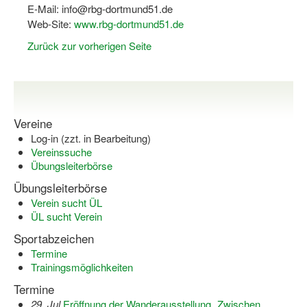
Bewegt zu Hause
E-Mail: info@rbg-dortmund51.de
Web-Site:
www.rbg-dortmund51.de
Bewegt ÄLTER werden in NRW!
Zurück zur vorherigen Seite
Bewegt GESUND bleiben in NRW!
Aktionen zu "Bewegt Älter werden" / "Bewegt gesund bl
Bewegungsmodel
Vereine
Log-in (zzt. in Bearbeitung)
SSB-Sport
Vereinssuche
Übungsleiterbörse
Gymnastik und Entspannung für Frauen
Übungsleiterbörse
Koronarsport
Verein sucht ÜL
ÜL sucht Verein
Seniorensport
Sportabzeichen
Wassergymnastik / Aqua-Step
Termine
Trainingsmöglichkeiten
Reha-Sportangebote in NRW suchen
Termine
29. Jul
Eröffnung der Wanderausstellung „Zwischen
Sportjugend