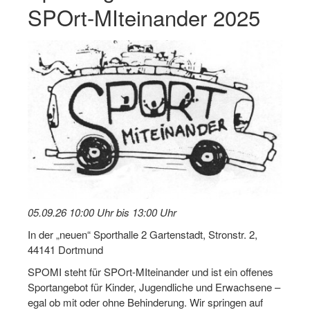
SPOrt-MIteinander 2025
Log-in "Vereine"
Qualifizierung
SSB Qualifizierungen
Übersicht Qualifizierungswege
Qualifizierung im Vereinsmanagement
Fachtag Bildung braucht Bewegung
Erste-Hilfe-Ausbildung
05.09.26 10:00 Uhr bis 13:00 Uhr
Anmeldeformular / Anmeldebedingungen
In der „neuen“ Sporthalle 2 Gartenstadt, Stronstr. 2,
Bezuschussung Qualifizierung für Dortmunder Sportver
44141 Dortmund
Projekte
SPOMI steht für SPOrt-MIteinander und ist ein offenes
Sportangebot für Kinder, Jugendliche und Erwachsene –
Open Sports Day
egal ob mit oder ohne Behinderung. Wir springen auf