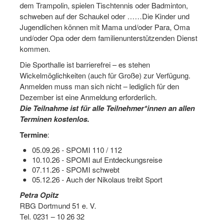
dem Trampolin, spielen Tischtennis oder Badminton,
Dortmund lernt Schwimmen
schweben auf der Schaukel oder ……Die Kinder und
Jugendlichen können mit Mama und/oder Para, Oma
Mädchen in Mannschaftssportarten
und/oder Opa oder dem familienunterstützenden Dienst
Bewegungszwerge
kommen.
Die Sporthalle ist barrierefrei – es stehen
Bewegungskindergarten
Wickelmöglichkeiten (auch für Große) zur Verfügung.
Anmelden muss man sich nicht – lediglich für den
Mini-Sportabzeichen
Dezember ist eine Anmeldung erforderlich.
Sportgutschein 4.0
Die Teilnahme ist für alle Teilnehmer*innen an allen
Terminen kostenlos.
SportartCheck
Termine
:
Sport im Ganztag
05.09.26 - SPOMI 110 / 112
10.10.26 - SPOMI auf Entdeckungsreise
Sport vor Ort
07.11.26 - SPOMI schwebt
05.12.26 - Auch der Nikolaus treibt Sport
Integration durch Sport
Petra Opitz
RBG Dortmund 51 e. V.
NRW bewegt seine KINDER!
Tel. 0231 – 10 26 32