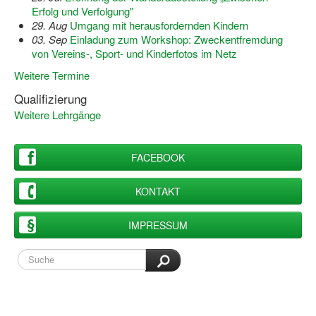
Erfolg und Verfolgung"
29. Aug
Umgang mit herausfordernden Kindern
Wir über uns "Leitbild"
03. Sep
Einladung zum Workshop: Zweckentfremdung
von Vereins-, Sport- und Kinderfotos im Netz
Vorstand Sportjugend
Weitere Termine
Vereinsentwicklung – Zeig dein Profil
Qualifizierung
Ferienfreizeiten
Weitere Lehrgänge
Sporthelferforum
FACEBOOK
Kinder- und Jugendqualifizierung
KONTAKT
Kinderschutz im Sport
IMPRESSUM