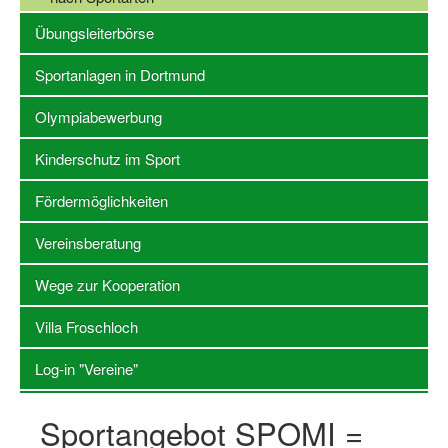
Übungsleiterbörse
Stellenangebote SSB Dortmund
Sportanlagen in Dortmund
Vereine
Olympiabewerbung
Vereinssuche
Übungsleiterbörse
Kinderschutz im Sport
Sportanlagen in Dortmund
Fördermöglichkeiten
Olympiabewerbung
Vereinsberatung
Kinderschutz im Sport
Wege zur Kooperation
Fördermöglichkeiten
Villa Froschloch
Vereinsberatung
Log-in "Vereine"
Wege zur Kooperation
Sportangebot SPOMI =
Villa Froschloch