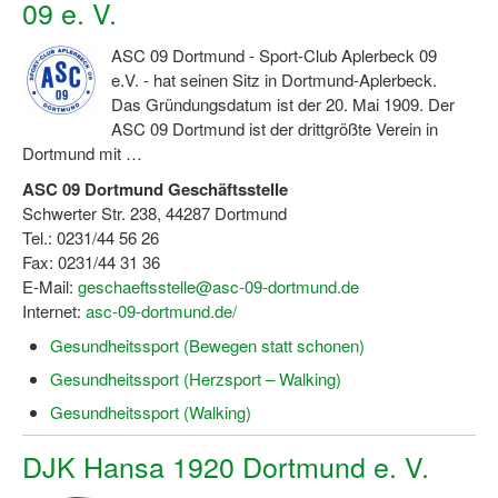
09 e. V.
Dortmund lernt Schwimmen
ASC 09 Dortmund - Sport-Club Aplerbeck 09
Mädchen in Mannschaftssportarten
e.V. - hat seinen Sitz in Dortmund-Aplerbeck.
Das Gründungsdatum ist der 20. Mai 1909. Der
Bewegungszwerge
ASC 09 Dortmund ist der drittgrößte Verein in
Bewegungskindergarten
Dortmund mit …
ASC 09 Dortmund Geschäftsstelle
Mini-Sportabzeichen
Schwerter Str. 238, 44287 Dortmund
Tel.: 0231/44 56 26
Sportgutschein 4.0
Fax: 0231/44 31 36
SportartCheck
E-Mail:
geschaeftsstelle@asc-09-dortmund.de
Internet:
asc-09-dortmund.de/
Sport im Ganztag
Gesundheitssport (Bewegen statt schonen)
Sport vor Ort
Gesundheitssport (Herzsport – Walking)
Gesundheitssport (Walking)
Integration durch Sport
DJK Hansa 1920 Dortmund e. V.
NRW bewegt seine KINDER!