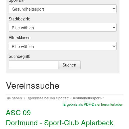
Sportart:
Log-in "Vereine"
Stadtbezirk:
Qualifizierung
SSB Qualifizierungen
Altersklasse:
Übersicht Qualifizierungswege
Qualifizierung im Vereinsmanagement
Suchbegriff:
Fachtag Bildung braucht Bewegung
Erste-Hilfe-Ausbildung
Vereinssuche
Anmeldeformular / Anmeldebedingungen
Sie haben 8 Ergebnisse bei der Sportart »
Gesundheitssport
«:
Bezuschussung Qualifizierung für Dortmunder Sportver
Ergebnis als PDF-Datei herunterladen
ASC 09
Projekte
Dortmund - Sport-Club Aplerbeck
Open Sports Day