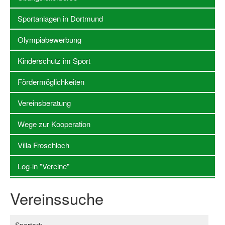
Sportanlagen in Dortmund
Stellenangebote SSB Dortmund
Vereine
Olympiabewerbung
Vereinssuche
Kinderschutz im Sport
Übungsleiterbörse
Fördermöglichkeiten
Sportanlagen in Dortmund
Vereinsberatung
Olympiabewerbung
Wege zur Kooperation
Kinderschutz im Sport
Villa Froschloch
Fördermöglichkeiten
Log-in "Vereine"
Vereinsberatung
Vereinssuche
Wege zur Kooperation
Villa Froschloch