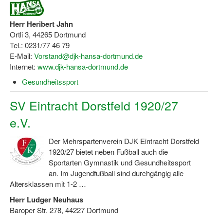
Bewegt zu Hause
Herr Heribert Jahn
Bewegt ÄLTER werden in NRW!
Ortli 3, 44265 Dortmund
Bewegt GESUND bleiben in NRW!
Tel.: 0231/77 46 79
E-Mail:
Vorstand@djk-hansa-dortmund.de
Aktionen zu "Bewegt Älter werden" / "Bewegt gesund bl
Internet:
www.djk-hansa-dortmund.de
Gesundheitssport
Bewegungsmodel
SSB-Sport
SV Eintracht Dorstfeld 1920/27
e.V.
Gymnastik und Entspannung für Frauen
Koronarsport
Der Mehrspartenverein DJK Eintracht Dorstfeld
1920/27 bietet neben Fußball auch die
Seniorensport
Sportarten Gymnastik und Gesundheitssport
an. Im Jugendfußball sind durchgängig alle
Wassergymnastik / Aqua-Step
Altersklassen mit 1-2 …
Reha-Sportangebote in NRW suchen
Herr Ludger Neuhaus
Baroper Str. 278, 44227 Dortmund
Sportjugend