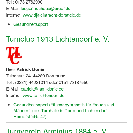
Tel.: 0173 2762990
E-Mail:
ludger.neuhaus@arcor.de
Wir über uns "Leitbild"
Internet:
www.djk-eintracht-dorstfeld.de
Vorstand Sportjugend
Gesundheitssport
Vereinsentwicklung – Zeig dein Profil
Turnclub 1913 Lichtendorf e. V.
Ferienfreizeiten
Sporthelferforum
Herr Patrick Donié
Kinder- und Jugendqualifizierung
Tulpenstr. 24, 44289 Dortmund
Tel.: (0231) 44221314 oder 0151 72187550
Kinderschutz im Sport
E-Mail:
patrick@fam-donie.de
Internet:
www.tc-lichtendorf.de
Gesundheitssport (Fitnessgymnastik für Frauen und
Männer in der Turnhalle in Dortmund-Lichtendorf,
Römerstraße 47)
Turnverein Arminius 1884 e. V.