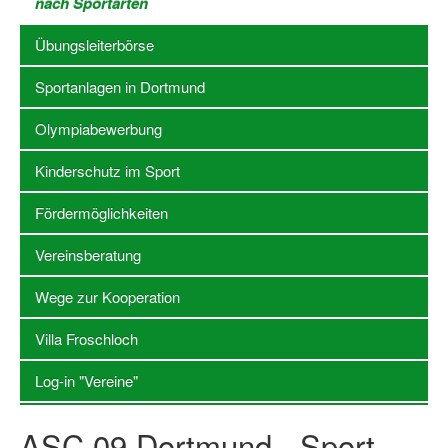
nach Sportarten
Stellenangebote SSB Dortmund
Übungsleiterbörse
Vereine
Sportanlagen in Dortmund
Vereinssuche
Olympiabewerbung
Übungsleiterbörse
Kinderschutz im Sport
Sportanlagen in Dortmund
Fördermöglichkeiten
Olympiabewerbung
Vereinsberatung
Kinderschutz im Sport
Wege zur Kooperation
Fördermöglichkeiten
Villa Froschloch
Vereinsberatung
Log-in "Vereine"
Wege zur Kooperation
ASC 09 Dortmund - Sport-
Villa Froschloch