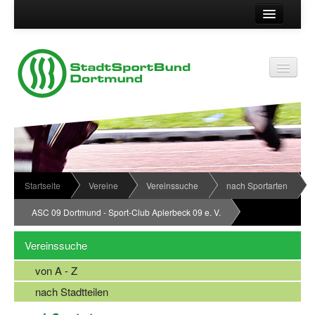
Suche
Kontakt
Vereinsservice
Vereinsservice
Impressum
Service
Datenschutz
Wir über uns
Vereinskennziffer
Organisationsstruktur
Startseite
Vereine
Vereinssuche
nach Sportarten
Passwort
News
ASC 09 Dortmund - Sport-Club Aplerbeck 09 e. V.
Termine
Vereinssuche
Sportabzeichen
von A - Z
Downloadbereich
nach Stadtteilen
Newsletter Anmeldung