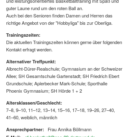
und leistungsorientiertes Basketballtraining mit Spaß und
guter Laune rund um den roten Ball an.
Wir über uns "Leitbild"
Auch bei den Senioren finden Damen und Herren das
richtige Angebot von der "Hobbyliga" bis zur Oberliga.
Vorstand Sportjugend
Trainingszeiten:
Vereinsentwicklung – Zeig dein Profil
Die aktuellen Trainingszeiten können gerne über folgenden
Ferienfreizeiten
Kontakt erfragt werden.
Sporthelferforum
Alternativer Treffpunkt:
Albrecht-Dürer-Realschule; Gymnasium an der Schweizer
Kinder- und Jugendqualifizierung
Allee; SH Gesamtschule Gartenstadt; SH Friedrich Ebert
Grundschule; Aplerbecker Mark-Schule; Sporthalle
Kinderschutz im Sport
Phoenix Gymnasium; SH Hörde 1 + 2
Altersklassen/Geschlecht:
7–8, 9–10, 11–12, 13–14, 15–16, 17–18, 19–26, 27–40,
41–60, weiblich, männlich
Ansprechpartner:
Frau Annika Böllmann