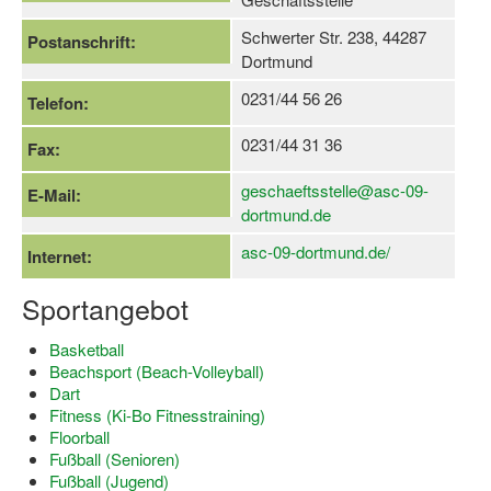
Dortmund lernt Schwimmen
Schwerter Str. 238, 44287
Postanschrift:
Dortmund
Mädchen in Mannschaftssportarten
0231/44 56 26
Telefon:
Bewegungszwerge
0231/44 31 36
Fax:
Bewegungskindergarten
geschaeftsstelle@asc-09-
Mini-Sportabzeichen
E-Mail:
dortmund.de
Sportgutschein 4.0
asc-09-dortmund.de/
Internet:
SportartCheck
Sportangebot
Sport im Ganztag
Basketball
Sport vor Ort
Beachsport (Beach-Volleyball)
Dart
Integration durch Sport
Fitness (Ki-Bo Fitnesstraining)
Floorball
NRW bewegt seine KINDER!
Fußball (Senioren)
Fußball (Jugend)