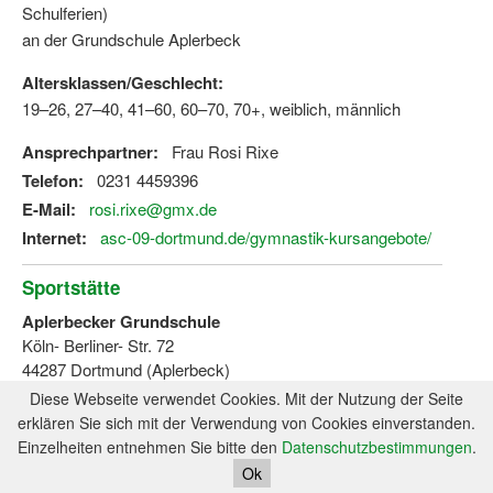
Schulferien)
an der Grundschule Aplerbeck
Altersklassen/Geschlecht:
19–26, 27–40, 41–60, 60–70, 70+, weiblich, männlich
Ansprechpartner:
Frau Rosi Rixe
Telefon:
0231 4459396
E-Mail:
rosi.rixe@gmx.de
Internet:
asc-09-dortmund.de/gymnastik-kursangebote/
Sportstätte
Aplerbecker Grundschule
Köln- Berliner- Str. 72
44287 Dortmund (Aplerbeck)
Diese Webseite verwendet Cookies. Mit der Nutzung der Seite
Karte
erklären Sie sich mit der Verwendung von Cookies einverstanden.
Einzelheiten entnehmen Sie bitte den
Datenschutzbestimmungen
.
Seniorensport
Ok