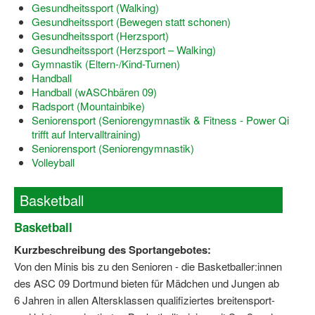
Bewegt zu Hause
Gesundheitssport (Walking)
Gesundheitssport (Bewegen statt schonen)
Bewegt ÄLTER werden in NRW!
Gesundheitssport (Herzsport)
Gesundheitssport (Herzsport – Walking)
Bewegt GESUND bleiben in NRW!
Gymnastik (Eltern-/Kind-Turnen)
Handball
Aktionen zu "Bewegt Älter werden" / "Bewegt gesund bl
Handball (wASChbären 09)
Radsport (Mountainbike)
Bewegungsmodel
Seniorensport (Seniorengymnastik & Fitness - Power Qi
trifft auf Intervalltraining)
SSB-Sport
Seniorensport (Seniorengymnastik)
Volleyball
Gymnastik und Entspannung für Frauen
Basketball
Koronarsport
Basketball
Seniorensport
Kurzbeschreibung des Sportangebotes:
Wassergymnastik / Aqua-Step
Von den Minis bis zu den Senioren - die Basketballer:innen
des ASC 09 Dortmund bieten für Mädchen und Jungen ab
Reha-Sportangebote in NRW suchen
6 Jahren in allen Altersklassen qualifiziertes breitensport-
Sportjugend