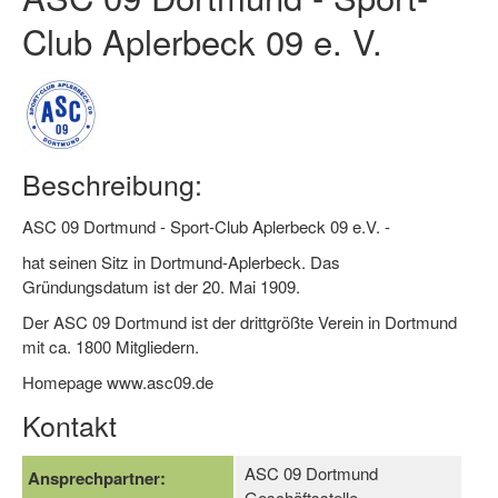
Club Aplerbeck 09 e. V.
Log-in "Vereine"
Qualifizierung
SSB Qualifizierungen
Übersicht Qualifizierungswege
Beschreibung:
Qualifizierung im Vereinsmanagement
ASC 09 Dortmund - Sport-Club Aplerbeck 09 e.V. -
Fachtag Bildung braucht Bewegung
hat seinen Sitz in Dortmund-Aplerbeck. Das
Gründungsdatum ist der 20. Mai 1909.
Erste-Hilfe-Ausbildung
Der ASC 09 Dortmund ist der drittgrößte Verein in Dortmund
Anmeldeformular / Anmeldebedingungen
mit ca. 1800 Mitgliedern.
Homepage www.asc09.de
Bezuschussung Qualifizierung für Dortmunder Sportver
Kontakt
Projekte
Open Sports Day
ASC 09 Dortmund
Ansprechpartner:
Geschäftsstelle