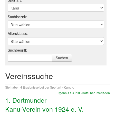
Sportart:
Log-in "Vereine"
Stadtbezirk:
Qualifizierung
SSB Qualifizierungen
Altersklasse:
Übersicht Qualifizierungswege
Qualifizierung im Vereinsmanagement
Suchbegriff:
Fachtag Bildung braucht Bewegung
Erste-Hilfe-Ausbildung
Vereinssuche
Anmeldeformular / Anmeldebedingungen
Sie haben 4 Ergebnisse bei der Sportart »
Kanu
«:
Bezuschussung Qualifizierung für Dortmunder Sportver
Ergebnis als PDF-Datei herunterladen
1. Dortmunder
Projekte
Kanu-Verein von 1924 e. V.
Open Sports Day