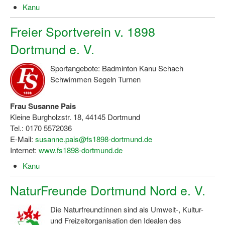
Kanu
Dortmund lernt Schwimmen
Freier Sportverein v. 1898
Mädchen in Mannschaftssportarten
Dortmund e. V.
Bewegungszwerge
Sportangebote: Badminton Kanu Schach
Bewegungskindergarten
Schwimmen Segeln Turnen
Mini-Sportabzeichen
Frau Susanne Pais
Sportgutschein 4.0
Kleine Burgholzstr. 18, 44145 Dortmund
Tel.: 0170 5572036
SportartCheck
E-Mail:
susanne.pais@fs1898-dortmund.de
Sport im Ganztag
Internet:
www.fs1898-dortmund.de
Kanu
Sport vor Ort
NaturFreunde Dortmund Nord e. V.
Integration durch Sport
NRW bewegt seine KINDER!
Die Naturfreund:innen sind als Umwelt-, Kultur-
und Freizeitorganisation den Idealen des