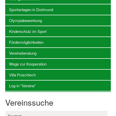
Sportanlagen in Dortmund
Stellenangebote SSB Dortmund
Vereine
Olympiabewerbung
Vereinssuche
Kinderschutz im Sport
Übungsleiterbörse
Fördermöglichkeiten
Sportanlagen in Dortmund
Vereinsberatung
Olympiabewerbung
Wege zur Kooperation
Kinderschutz im Sport
Villa Froschloch
Fördermöglichkeiten
Log-in "Vereine"
Vereinsberatung
Vereinssuche
Wege zur Kooperation
Villa Froschloch