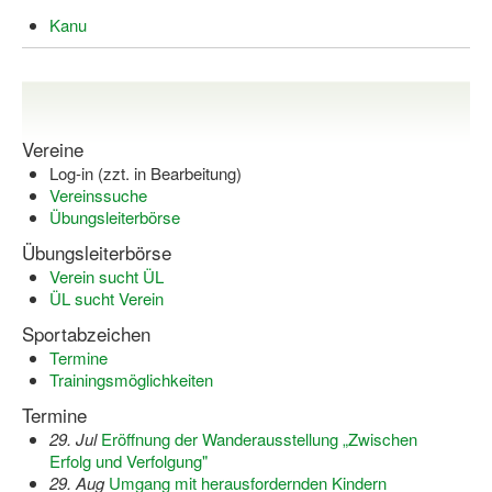
Kanu
Wir über uns "Leitbild"
Vorstand Sportjugend
Vereinsentwicklung – Zeig dein Profil
Vereine
Ferienfreizeiten
Log-in (zzt. in Bearbeitung)
Vereinssuche
Sporthelferforum
Übungsleiterbörse
Übungsleiterbörse
Kinder- und Jugendqualifizierung
Verein sucht ÜL
ÜL sucht Verein
Kinderschutz im Sport
Sportabzeichen
Termine
Trainingsmöglichkeiten
Termine
29. Jul
Eröffnung der Wanderausstellung „Zwischen
Erfolg und Verfolgung"
29. Aug
Umgang mit herausfordernden Kindern