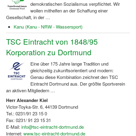
Bewegt zu Hause
demokratischen Sozialismus verpflichtet. Wir
wollen mithelfen an der Schaffung einer
Bewegt ÄLTER werden in NRW!
Gesellschaft, in der …
Kanu (Kanu - NRW - Wassersport)
Bewegt GESUND bleiben in NRW!
TSC Eintracht von 1848/95
Aktionen zu "Bewegt Älter werden" / "Bewegt gesund bl
Korporation zu Dortmund
Bewegungsmodel
SSB-Sport
Eine über 175 Jahre lange Tradition und
gleichzeitig zukunftsorientiert und modern:
Gymnastik und Entspannung für Frauen
Genau diese Kombination zeichnet den TSC
Eintracht Dortmund aus. Der größte Sportverein
Koronarsport
an aktiven Mitgliedern …
Seniorensport
Herr Alexander Kiel
Victor-Toyka-Str. 6, 44139 Dortmund
Wassergymnastik / Aqua-Step
Tel.: 0231/91 23 15 0
Fax: 0231/ 91 23 15 31
Reha-Sportangebote in NRW suchen
E-Mail:
info@tsc-eintracht-dortmund.de
Internet:
www.tsc-eintracht-dortmund.de
Sportjugend