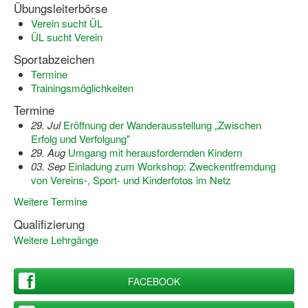
Übungsleiterbörse
Dortmund lernt Schwimmen
Verein sucht ÜL
ÜL sucht Verein
Mädchen in Mannschaftssportarten
Sportabzeichen
Bewegungszwerge
Termine
Trainingsmöglichkeiten
Bewegungskindergarten
Termine
Mini-Sportabzeichen
29. Jul
Eröffnung der Wanderausstellung „Zwischen
Erfolg und Verfolgung"
Sportgutschein 4.0
29. Aug
Umgang mit herausfordernden Kindern
03. Sep
Einladung zum Workshop: Zweckentfremdung
SportartCheck
von Vereins-, Sport- und Kinderfotos im Netz
Weitere Termine
Sport im Ganztag
Qualifizierung
Sport vor Ort
Weitere Lehrgänge
Integration durch Sport
FACEBOOK
NRW bewegt seine KINDER!