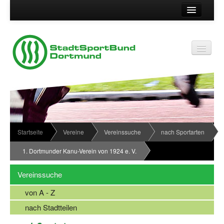
Suche
Kontakt
Vereinsservice
Vereinsservice
Impressum
Service
Datenschutz
Wir über uns
Vereinskennziffer
Organisationsstruktur
Startseite
Vereine
Vereinssuche
nach Sportarten
Passwort
News
1. Dortmunder Kanu-Verein von 1924 e. V.
Termine
Vereinssuche
Sportabzeichen
von A - Z
Downloadbereich
nach Stadtteilen
Newsletter Anmeldung