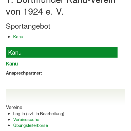
von 1924 e. V.
Log-in "Vereine"
Qualifizierung
Sportangebot
SSB Qualifizierungen
Kanu
Übersicht Qualifizierungswege
Kanu
Qualifizierung im Vereinsmanagement
Kanu
Fachtag Bildung braucht Bewegung
Ansprechpartner:
Erste-Hilfe-Ausbildung
Anmeldeformular / Anmeldebedingungen
Bezuschussung Qualifizierung für Dortmunder Sportver
Vereine
Projekte
Log-in (zzt. in Bearbeitung)
Vereinssuche
Open Sports Day
Übungsleiterbörse