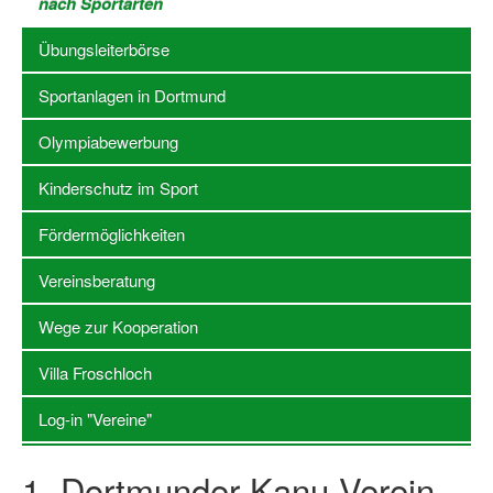
nach Sportarten
Stellenangebote SSB Dortmund
Übungsleiterbörse
Vereine
Sportanlagen in Dortmund
Vereinssuche
Olympiabewerbung
Übungsleiterbörse
Kinderschutz im Sport
Sportanlagen in Dortmund
Fördermöglichkeiten
Olympiabewerbung
Vereinsberatung
Kinderschutz im Sport
Wege zur Kooperation
Fördermöglichkeiten
Villa Froschloch
Vereinsberatung
Log-in "Vereine"
Wege zur Kooperation
1. Dortmunder Kanu-Verein
Villa Froschloch