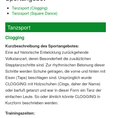
Dortmund lernt Schwimmen
Tanzsport (Clogging)
Tanzsport (Square Dance)
Mädchen in Mannschaftssportarten
Bewegungszwerge
Tanzsport
Bewegungskindergarten
Clogging
Kurzbeschreibung des Sportangebotes:
Mini-Sportabzeichen
Eine auf historische Entwicklung zurückgehende
Sportgutschein 4.0
Volkstanzart, deren Besonderheit die zusätzlichen
Stepptanzschritte sind. Zur rhythmischen Betonung dieser
SportartCheck
Schritte werden Schuhe getragen, die vorne und hinten mit
Eisen (Taps) beschlagen sind. Ursprünglich wurde
Sport im Ganztag
CLOGGING mit Holzschuhen (Clogs, daher der Name)
Sport vor Ort
oder barfuß getanzt und war in dieser Form ein Tanz der
einfachen Leute. So oder ähnlich könnte CLOGGING in
Integration durch Sport
Kurzform beschrieben werden.
NRW bewegt seine KINDER!
Trainingszeiten: