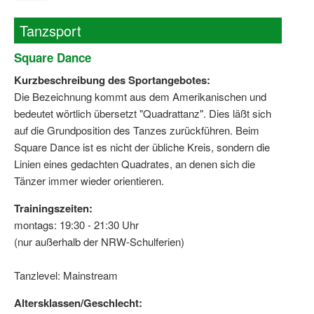
Wir über uns "Leitbild"
Tanzsport
Vorstand Sportjugend
Square Dance
Kurzbeschreibung des Sportangebotes:
Vereinsentwicklung – Zeig dein Profil
Die Bezeichnung kommt aus dem Amerikanischen und
Ferienfreizeiten
bedeutet wörtlich übersetzt "Quadrattanz". Dies läßt sich
auf die Grundposition des Tanzes zurückführen. Beim
Sporthelferforum
Square Dance ist es nicht der übliche Kreis, sondern die
Linien eines gedachten Quadrates, an denen sich die
Kinder- und Jugendqualifizierung
Tänzer immer wieder orientieren.
Kinderschutz im Sport
Trainingszeiten:
montags: 19:30 - 21:30 Uhr
(nur außerhalb der NRW-Schulferien)
Tanzlevel: Mainstream
Altersklassen/Geschlecht: