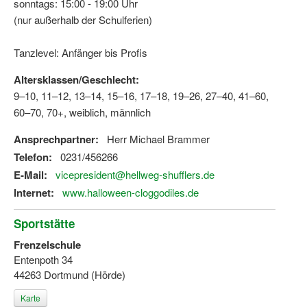
sonntags: 15:00 - 19:00 Uhr
Bewegt zu Hause
(nur außerhalb der Schulferien)
Bewegt ÄLTER werden in NRW!
Tanzlevel: Anfänger bis Profis
Bewegt GESUND bleiben in NRW!
Altersklassen/Geschlecht:
Aktionen zu "Bewegt Älter werden" / "Bewegt gesund bl
9–10, 11–12, 13–14, 15–16, 17–18, 19–26, 27–40, 41–60,
60–70, 70+, weiblich, männlich
Bewegungsmodel
Ansprechpartner:
Herr Michael Brammer
SSB-Sport
Telefon:
0231/456266
Gymnastik und Entspannung für Frauen
E-Mail:
vicepresident@hellweg-shufflers.de
Internet:
www.halloween-cloggodiles.de
Koronarsport
Sportstätte
Seniorensport
Frenzelschule
Wassergymnastik / Aqua-Step
Entenpoth 34
44263 Dortmund (Hörde)
Reha-Sportangebote in NRW suchen
Karte
Sportjugend