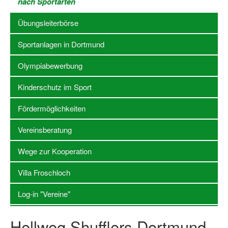
nach Sportarten
Stellenangebote SSB Dortmund
Übungsleiterbörse
Vereine
Sportanlagen in Dortmund
Vereinssuche
Olympiabewerbung
Übungsleiterbörse
Kinderschutz im Sport
Sportanlagen in Dortmund
Fördermöglichkeiten
Olympiabewerbung
Vereinsberatung
Kinderschutz im Sport
Wege zur Kooperation
Fördermöglichkeiten
Villa Froschloch
Vereinsberatung
Log-in "Vereine"
Wege zur Kooperation
Hellweg Shufflers Dortmund
Villa Froschloch