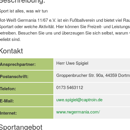
Sport ist alles, was wir tun
Rot-Weiß Germania 11/67 e.V. ist ein Fußballverein und bietet viel Ra
Sportart oder welche Aktivität. Hier können Sie Freizeit- und Leistung
betreiben. Besuchen Sie uns und überzeugen Sie sich selbst, warum
eliebt sind.
Kontakt
Herr Uwe Spigiel
Ansprechpartner:
Groppenbrucher Str. 90a, 44359 Dort
Postanschrift:
0173 5463112
Telefon:
uwe.spigiel@captroin.de
E-Mail:
www.rwgermania.com/
Internet:
Sportangebot