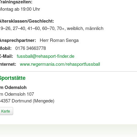
Trainingszeiten:
Montag ab 19:00 Uhr
Altersklassen/Geschlecht:
19–26, 27–40, 41–60, 60–70, 70+, weiblich, männlich
Ansprechpartner:
Herr Roman Senga
Mobil:
0176 34663778
E-Mail:
fussball@rehasport-finder.de
Internet:
www.rwgermania.com/rehasportfussball
Sportstätte
Im Odemsloh
Im Odemsloh 107
44357 Dortmund (Mengede)
Karte