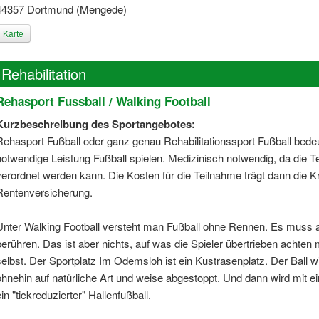
44357 Dortmund (Mengede)
Karte
Rehabilitation
Rehasport Fussball / Walking Football
Kurzbeschreibung des Sportangebotes:
Rehasport Fußball oder ganz genau Rehabilitationssport Fußball bedeu
notwendige Leistung Fußball spielen. Medizinisch notwendig, da die 
verordnet werden kann. Die Kosten für die Teilnahme trägt dann die 
Rentenversicherung.
Unter Walking Football versteht man Fußball ohne Rennen. Es muss 
berühren. Das ist aber nichts, auf was die Spieler übertrieben achte
selbst. Der Sportplatz Im Odemsloh ist ein Kustrasenplatz. Der Ball 
ohnehin auf natürliche Art und weise abgestoppt. Und dann wird mit ein
ein "tickreduzierter" Hallenfußball.