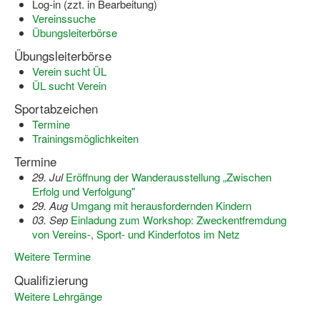
Log-in (zzt. in Bearbeitung)
Dortmund lernt Schwimmen
Vereinssuche
Übungsleiterbörse
Mädchen in Mannschaftssportarten
Übungsleiterbörse
Bewegungszwerge
Verein sucht ÜL
ÜL sucht Verein
Bewegungskindergarten
Sportabzeichen
Termine
Mini-Sportabzeichen
Trainingsmöglichkeiten
Sportgutschein 4.0
Termine
29. Jul
Eröffnung der Wanderausstellung „Zwischen
SportartCheck
Erfolg und Verfolgung"
29. Aug
Umgang mit herausfordernden Kindern
Sport im Ganztag
03. Sep
Einladung zum Workshop: Zweckentfremdung
von Vereins-, Sport- und Kinderfotos im Netz
Sport vor Ort
Weitere Termine
Integration durch Sport
Qualifizierung
Weitere Lehrgänge
NRW bewegt seine KINDER!