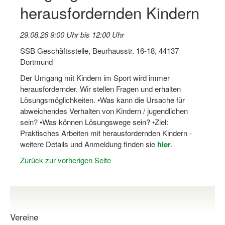
herausfordernden Kindern
Log-in "Vereine"
Qualifizierung
29.08.26 9:00 Uhr bis 12:00 Uhr
SSB Geschäftsstelle, Beurhausstr. 16-18, 44137
SSB Qualifizierungen
Dortmund
Übersicht Qualifizierungswege
Der Umgang mit Kindern im Sport wird immer
herausfordernder. Wir stellen Fragen und erhalten
Qualifizierung im Vereinsmanagement
Lösungsmöglichkeiten. •Was kann die Ursache für
abweichendes Verhalten von Kindern / jugendlichen
Fachtag Bildung braucht Bewegung
sein? •Was können Lösungswege sein? •Ziel:
Praktisches Arbeiten mit herausfordernden Kindern -
Erste-Hilfe-Ausbildung
weitere Details und Anmeldung finden sie
hier
.
Anmeldeformular / Anmeldebedingungen
Zurück zur vorherigen Seite
Bezuschussung Qualifizierung für Dortmunder Sportver
Projekte
Open Sports Day
Vereine