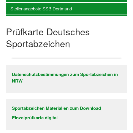
Stellenangebote SSB Dortmund
Log-in "Vereine"
Qualifizierung
Prüfkarte Deutsches
SSB Qualifizierungen
Sportabzeichen
Übersicht Qualifizierungswege
Qualifizierung im Vereinsmanagement
Fachtag Bildung braucht Bewegung
Datenschutzbestimmungen zum Sportabzeichen in
Erste-Hilfe-Ausbildung
NRW
Anmeldeformular / Anmeldebedingungen
Bezuschussung Qualifizierung für Dortmunder Sportver
Sportabzeichen Materialien zum Download
Projekte
Einzelprüfkarte digital
Open Sports Day