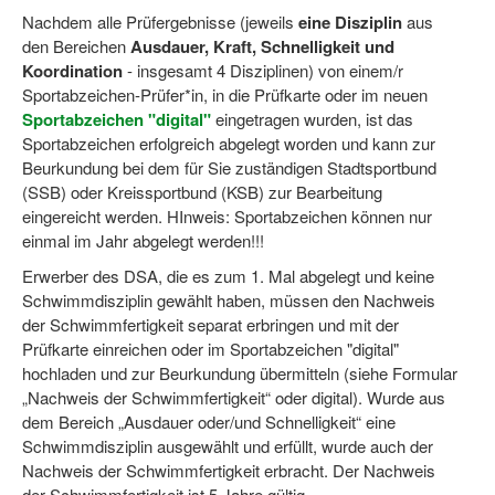
Dortmund lernt Schwimmen
Nachdem alle Prüfergebnisse (jeweils
eine Disziplin
aus
den Bereichen
Ausdauer, Kraft, Schnelligkeit und
Mädchen in Mannschaftssportarten
Koordination
- insgesamt 4 Disziplinen) von einem/r
Sportabzeichen-Prüfer*in, in die Prüfkarte oder im neuen
Bewegungszwerge
Sportabzeichen "digital"
eingetragen wurden, ist das
Sportabzeichen erfolgreich abgelegt worden und kann zur
Bewegungskindergarten
Beurkundung bei dem für Sie zuständigen Stadtsportbund
(SSB) oder Kreissportbund (KSB) zur Bearbeitung
Mini-Sportabzeichen
eingereicht werden. HInweis: Sportabzeichen können nur
Sportgutschein 4.0
einmal im Jahr abgelegt werden!!!
Erwerber des DSA, die es zum 1. Mal abgelegt und keine
SportartCheck
Schwimmdisziplin gewählt haben, müssen den Nachweis
der Schwimmfertigkeit separat erbringen und mit der
Sport im Ganztag
Prüfkarte einreichen oder im Sportabzeichen "digital"
Sport vor Ort
hochladen und zur Beurkundung übermitteln (siehe Formular
„Nachweis der Schwimmfertigkeit“ oder digital). Wurde aus
Integration durch Sport
dem Bereich „Ausdauer oder/und Schnelligkeit“ eine
Schwimmdisziplin ausgewählt und erfüllt, wurde auch der
NRW bewegt seine KINDER!
Nachweis der Schwimmfertigkeit erbracht. Der Nachweis
der Schwimmfertigkeit ist 5 Jahre gültig.