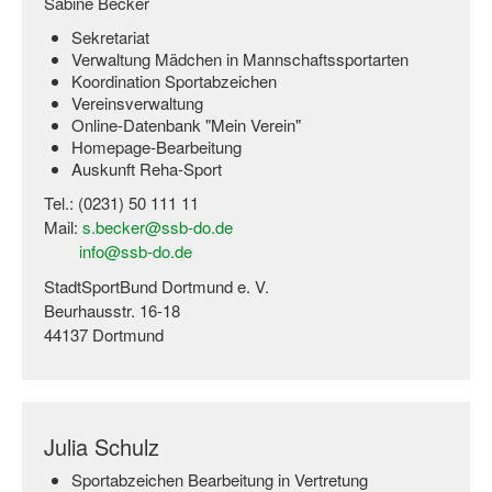
Sabine Becker
Sekretariat
Wir über uns "Leitbild"
Verwaltung Mädchen in Mannschaftssportarten
Koordination Sportabzeichen
Vorstand Sportjugend
Vereinsverwaltung
Online-Datenbank "Mein Verein"
Vereinsentwicklung – Zeig dein Profil
Homepage-Bearbeitung
Auskunft Reha-Sport
Ferienfreizeiten
Tel.: (0231) 50 111 11
Sporthelferforum
Mail:
s.becker@ssb-do.de
info@ssb-do.de
Kinder- und Jugendqualifizierung
StadtSportBund Dortmund e. V.
Kinderschutz im Sport
Beurhausstr. 16-18
44137 Dortmund
Julia Schulz
Sportabzeichen Bearbeitung in Vertretung