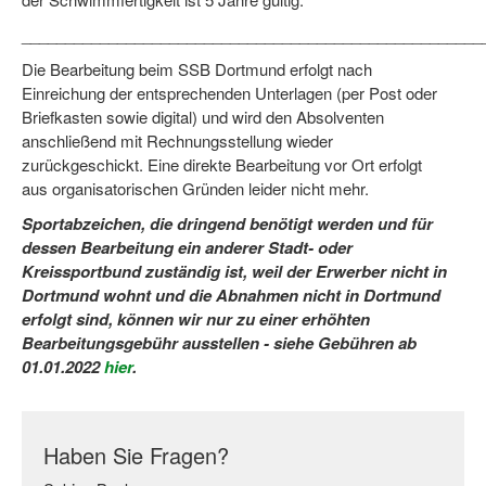
Bewegt zu Hause
_____________________________________________________
Bewegt ÄLTER werden in NRW!
Die Bearbeitung beim SSB Dortmund erfolgt nach
Einreichung der entsprechenden Unterlagen (per Post oder
Bewegt GESUND bleiben in NRW!
Briefkasten sowie digital) und wird den Absolventen
Aktionen zu "Bewegt Älter werden" / "Bewegt gesund bl
anschließend mit Rechnungsstellung wieder
zurückgeschickt. Eine direkte Bearbeitung vor Ort erfolgt
Bewegungsmodel
aus organisatorischen Gründen leider nicht mehr.
Sportabzeichen, die dringend benötigt werden und für
SSB-Sport
dessen Bearbeitung ein anderer Stadt- oder
Gymnastik und Entspannung für Frauen
Kreissportbund zuständig ist, weil der Erwerber nicht in
Dortmund wohnt und die Abnahmen nicht in Dortmund
Koronarsport
erfolgt sind, können wir nur zu einer erhöhten
Bearbeitungsgebühr ausstellen - siehe Gebühren ab
Seniorensport
01.01.2022
hier
.
Wassergymnastik / Aqua-Step
Reha-Sportangebote in NRW suchen
Haben Sie Fragen?
Sportjugend