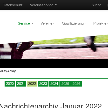
Datenschutz
Vereinsservice
Suche
Service
Vereine
Qualifizierung
Projekte
ArrayArray
2020
2021
2022
2023
2024
2025
2026
Januar
Februar
März
April
Mai
Juni
Juli
August
Sept
Dezember
Nachrichtenarchiv Januar 2022