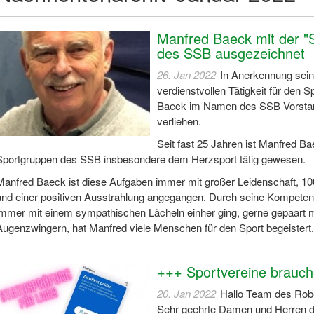
Manfred Baeck mit der "
des SSB ausgezeichnet
26. Jan 2022
In Anerkennung sein
verdienstvollen Tätigkeit für den
Baeck im Namen des SSB Vorstand
verliehen.
Seit fast 25 Jahren ist Manfred Ba
Sportgruppen des SSB insbesondere dem Herzsport tätig gewesen.
Manfred Baeck ist diese Aufgaben immer mit großer Leidenschaft, 100
und einer positiven Ausstrahlung angegangen. Durch seine Kompetenz
immer mit einem sympathischen Lächeln einher ging, gerne gepaart m
Augenzwingern, hat Manfred viele Menschen für den Sport begeistert.
+++ Sportvereine brauch
20. Jan 2022
Hallo Team des Rob
Sehr geehrte Damen und Herren 