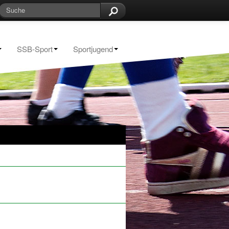
SSB-Sport
Sportjugend
ember
Oktober
November