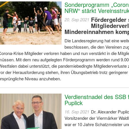
Sonderprogramm „Coronah
NRW“ stärkt Vereinsstru
Fördergelder 
20. Sep 2021
Mitgliederverl
Mindereinnahmen komp
Die Landesregierung hat eine weite
beschlossen, die den Vereinen zu
Corona-Krise Mitglieder verloren haben und nun verstärkt in die Mitgl
müssen. Mit dem neu aufgelegten Förderprogramm werden rund 9.000
Westfalen dabei unterstützt, die pandemiebedingte Mitgliederverlust
vor der Herausforderung stehen, ihren Übungsbetrieb trotz geringere
ursprüngliche Niveau anzuheben.
Verdienstnadel des SSB f
Puplick
16. Sep 2021
Dr. Alexander Puplick
Vorsitzender der Viermärker Wald
war er 10 Jahre Schatzmeister und