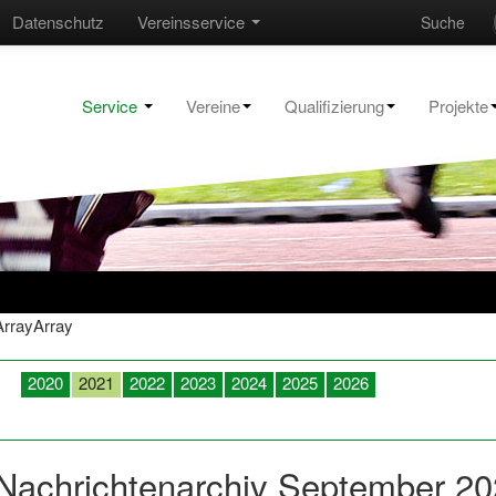
Datenschutz
Vereinsservice
Suche
Service
Vereine
Qualifizierung
Projekte
ArrayArray
2020
2021
2022
2023
2024
2025
2026
Januar
Februar
März
April
Mai
Juni
Juli
August
Sept
Dezember
Nachrichtenarchiv September 2