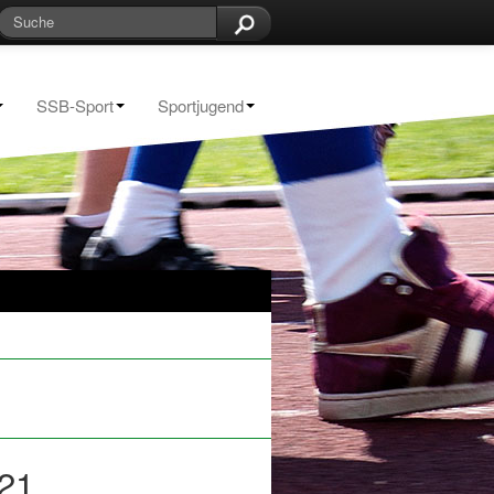
SSB-Sport
Sportjugend
ember
Oktober
November
021