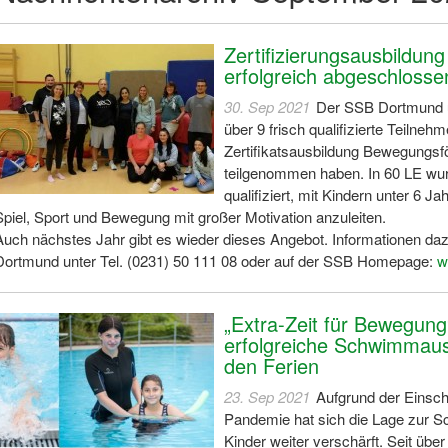
Zertifizierungsausbildu
erfolgreich abgeschlosse
30. Sep 2021
Der SSB Dortmund u
über 9 frisch qualifizierte Teilnehm
Zertifikatsausbildung Bewegungsfö
teilgenommen haben. In 60 LE wu
qualifiziert, mit Kindern unter 6 Ja
Spiel, Sport und Bewegung mit großer Motivation anzuleiten.
Auch nächstes Jahr gibt es wieder dieses Angebot. Informationen da
Dortmund unter Tel. (0231) 50 111 08 oder auf der SSB Homepage:
w
„Extra-Zeit für Bewegung
erfolgreiche Schwimmausb
den Ferien
23. Sep 2021
Aufgrund der Einsch
Pandemie hat sich die Lage zur 
Kinder weiter verschärft. Seit über