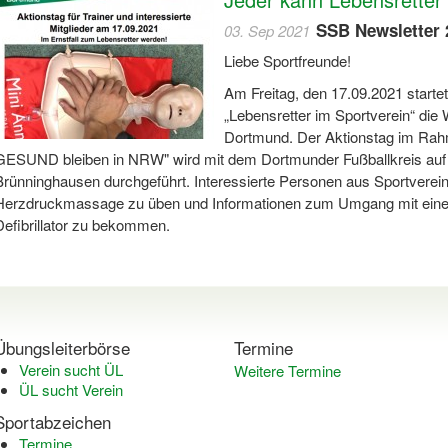
SSB Newsletter 
03. Sep 2021
Liebe Sportfreunde!
Am Freitag, den 17.09.2021 startet
„Lebensretter im Sportverein“ die
Dortmund. Der Aktionstag im R
GESUND bleiben in NRW" wird mit dem Dortmunder Fußballkreis auf
Brünninghausen durchgeführt. Interessierte Personen aus Sportverein
Herzdruckmassage zu üben und Informationen zum Umgang mit einem
Defibrillator zu bekommen.
Übungsleiterbörse
Termine
Verein sucht ÜL
Weitere Termine
ÜL sucht Verein
Sportabzeichen
Termine