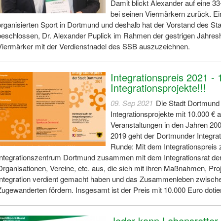
Damit blickt Alexander auf eine 33
bei seinen Viermärkern zurück. Ein
organisierten Sport in Dortmund und deshalb hat der Vorstand des S
beschlossen, Dr. Alexander Puplick im Rahmen der gestrigen Jahre
Viermärker mit der Verdienstnadel des SSB auszuzeichnen.
Integrationspreis 2021 - 1
Integrationsprojekte!!!
09. Sep 2021
Die Stadt Dortmund 
Integrationsprojekte mit 10.000 € 
Veranstaltungen in den Jahren 20
2019 geht der Dortmunder Integrati
Runde: Mit dem Integrationsprei
Integrationszentrum Dortmund zusammen mit dem Integrationsrat de
Organisationen, Vereine, etc. aus, die sich mit ihren Maßnahmen, Pr
Integration verdient gemacht haben und das Zusammenleben zwisch
Zugewanderten fördern. Insgesamt ist der Preis mit 10.000 Euro dotie
Jeder kann Lebensretter 