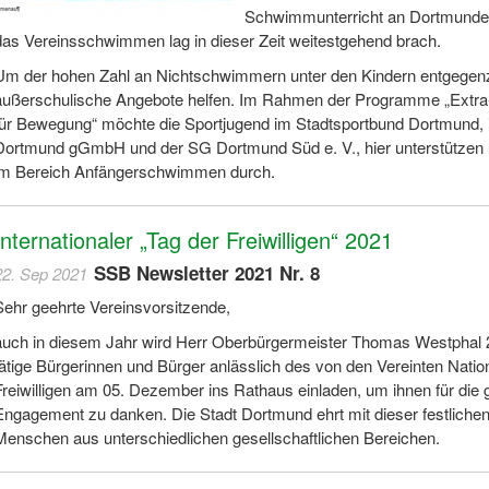
Schwimmunterricht an Dortmunder
das Vereinsschwimmen lag in dieser Zeit weitestgehend brach.
Um der hohen Zahl an Nichtschwimmern unter den Kindern entgegenz
außerschulische Angebote helfen. Im Rahmen der Programme „Extra-
für Bewegung“ möchte die Sportjugend im Stadtsportbund Dortmund, i
Dortmund gGmbH und der SG Dortmund Süd e. V., hier unterstützen u
im Bereich Anfängerschwimmen durch.
Internationaler „Tag der Freiwilligen“ 2021
SSB Newsletter 2021 Nr. 8
22. Sep 2021
Sehr geehrte Vereinsvorsitzende,
auch in diesem Jahr wird Herr Oberbürgermeister Thomas Westphal 25
tätige Bürgerinnen und Bürger anlässlich des von den Vereinten Nati
Freiwilligen am 05. Dezember ins Rathaus einladen, um ihnen für die ge
Engagement zu danken. Die Stadt Dortmund ehrt mit dieser festlichen
Menschen aus unterschiedlichen gesellschaftlichen Bereichen.