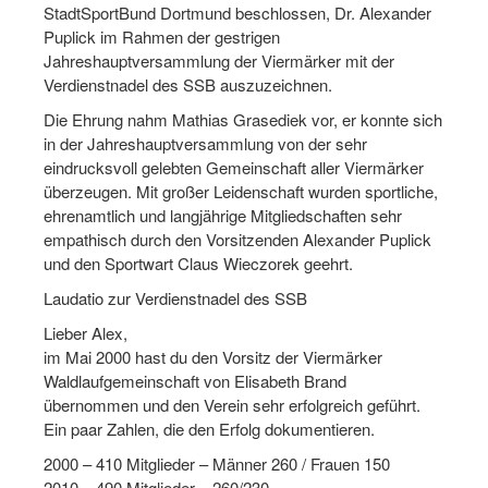
StadtSportBund Dortmund beschlossen, Dr. Alexander
Dortmund lernt Schwimmen
Puplick im Rahmen der gestrigen
Jahreshauptversammlung der Viermärker mit der
Mädchen in Mannschaftssportarten
Verdienstnadel des SSB auszuzeichnen.
Bewegungszwerge
Die Ehrung nahm Mathias Grasediek vor, er konnte sich
in der Jahreshauptversammlung von der sehr
Bewegungskindergarten
eindrucksvoll gelebten Gemeinschaft aller Viermärker
überzeugen. Mit großer Leidenschaft wurden sportliche,
Mini-Sportabzeichen
ehrenamtlich und langjährige Mitgliedschaften sehr
Sportgutschein 4.0
empathisch durch den Vorsitzenden Alexander Puplick
und den Sportwart Claus Wieczorek geehrt.
SportartCheck
Laudatio zur Verdienstnadel des SSB
Sport im Ganztag
Lieber Alex,
im Mai 2000 hast du den Vorsitz der Viermärker
Sport vor Ort
Waldlaufgemeinschaft von Elisabeth Brand
übernommen und den Verein sehr erfolgreich geführt.
Integration durch Sport
Ein paar Zahlen, die den Erfolg dokumentieren.
NRW bewegt seine KINDER!
2000 – 410 Mitglieder – Männer 260 / Frauen 150
2010 – 490 Mitglieder – 260/230