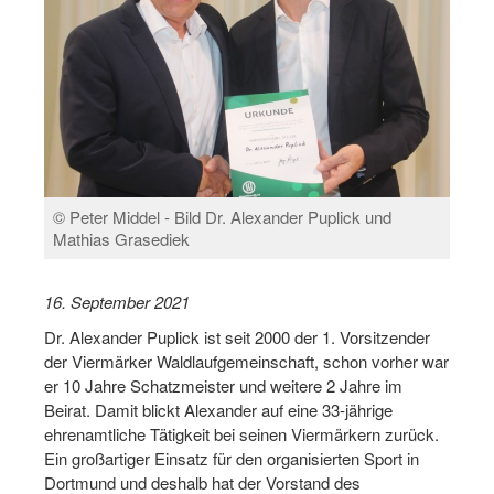
Log-in "Vereine"
Qualifizierung
SSB Qualifizierungen
Übersicht Qualifizierungswege
Qualifizierung im Vereinsmanagement
© Peter Middel - Bild Dr. Alexander Puplick und
Mathias Grasediek
Fachtag Bildung braucht Bewegung
Erste-Hilfe-Ausbildung
16. September 2021
Dr. Alexander Puplick ist seit 2000 der 1. Vorsitzender
Anmeldeformular / Anmeldebedingungen
der Viermärker Waldlaufgemeinschaft, schon vorher war
Bezuschussung Qualifizierung für Dortmunder Sportver
er 10 Jahre Schatzmeister und weitere 2 Jahre im
Beirat. Damit blickt Alexander auf eine 33-jährige
Projekte
ehrenamtliche Tätigkeit bei seinen Viermärkern zurück.
Ein großartiger Einsatz für den organisierten Sport in
Open Sports Day
Dortmund und deshalb hat der Vorstand des