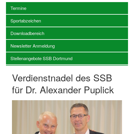
Termine
Stellenangebote SSB Dortmund
Sportabzeichen
Vereine
Downloadbereich
Vereinssuche
Newsletter Anmeldung
Übungsleiterbörse
Stellenangebote SSB Dortmund
Sportanlagen in Dortmund
Olympiabewerbung
Verdienstnadel des SSB
Kinderschutz im Sport
für Dr. Alexander Puplick
Fördermöglichkeiten
Vereinsberatung
Wege zur Kooperation
Villa Froschloch