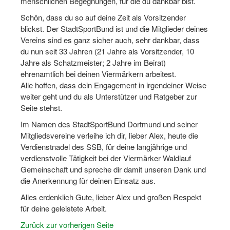
menschlichen Begegnungen, für die du dankbar bist.
Schön, dass du so auf deine Zeit als Vorsitzender
Wir über uns "Leitbild"
blickst. Der StadtSportBund ist und die Mitglieder deines
Vorstand Sportjugend
Vereins sind es ganz sicher auch, sehr dankbar, dass
du nun seit 33 Jahren (21 Jahre als Vorsitzender, 10
Vereinsentwicklung – Zeig dein Profil
Jahre als Schatzmeister; 2 Jahre im Beirat)
ehrenamtlich bei deinen Viermärkern arbeitest.
Ferienfreizeiten
Alle hoffen, dass dein Engagement in irgendeiner Weise
weiter geht und du als Unterstützer und Ratgeber zur
Sporthelferforum
Seite stehst.
Kinder- und Jugendqualifizierung
Im Namen des StadtSportBund Dortmund und seiner
Mitgliedsvereine verleihe ich dir, lieber Alex, heute die
Kinderschutz im Sport
Verdienstnadel des SSB, für deine langjährige und
verdienstvolle Tätigkeit bei der Viermärker Waldlauf
Gemeinschaft und spreche dir damit unseren Dank und
die Anerkennung für deinen Einsatz aus.
Alles erdenklich Gute, lieber Alex und großen Respekt
für deine geleistete Arbeit.
Zurück zur vorherigen Seite