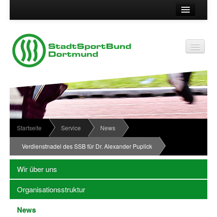
Suche
Kontakt
Vereinsservice
Vereinsservice
Impressum
Service
Datenschutz
Wir über uns
Vereinskennziffer
Organisationsstruktur
Startseite
Service
News
Passwort
News
Verdienstnadel des SSB für Dr. Alexander Puplick
Termine
Wir über uns
Sportabzeichen
Organisationsstruktur
Downloadbereich
News
Newsletter Anmeldung