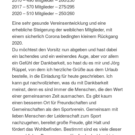
Bewegt zu Hause
2017 – 570 Mitglieder – 275/295
2020 – 510 Mitglieder – 250/260
Bewegt ÄLTER werden in NRW!
Eine sehr gesunde Vereinsentwicklung und eine
Bewegt GESUND bleiben in NRW!
erhebliche Steigerung der weiblichen Mitglieder, mit
einem sicherlich Corona bedingten kleinem Rückgang
Aktionen zu "Bewegt Älter werden" / "Bewegt gesund bl
2020.
Du möchtest den Vorsitz nun abgeben und hast dabei
Bewegungsmodel
ein lachendes und ein weinendes Auge, aber vor allem
SSB-Sport
ein Gefühl der Dankbarkeit, so hast du es mir und Jörg
Rüppel, von dem ich herzliche Grüße aus dem Urlaub
Gymnastik und Entspannung für Frauen
bestelle, in die Einladung für heute geschrieben. Ich
kann gut nachvollziehen, was du mit Dankbarkeit
Koronarsport
meinst, denn es sind immer die Menschen, die den Wert
einer gemeinsamen Zeit ausmachen. Es gibt kaum
Seniorensport
einen besseren Ort für Freundschaften und
Gemeinschaften als den Sportverein. Gemeinsam mit
Wassergymnastik / Aqua-Step
lieben Menschen der Leidenschaft zum Sport
nachzugehen, bereitet große Freude, gibt Halt und
Reha-Sportangebote in NRW suchen
fördert das Wohlbefinden. Bestimmt sind es viele dieser
Sportjugend