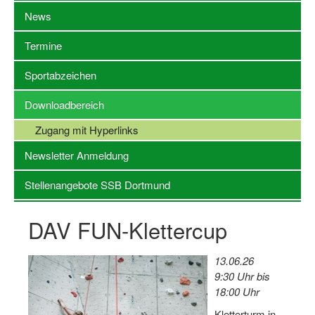
News
Stellenangebote SSB Dortmund
Termine
Vereine
Sportabzeichen
Vereinssuche
Downloadbereich
Übungsleiterbörse
Zugang mit Hyperlinks
Sportanlagen in Dortmund
Newsletter Anmeldung
Olympiabewerbung
Stellenangebote SSB Dortmund
Kinderschutz im Sport
DAV FUN-Klettercup
Fördermöglichkeiten
Vereinsberatung
13.06.26
9:30 Uhr bis
Wege zur Kooperation
18:00 Uhr
Villa Froschloch
Kletterturm in