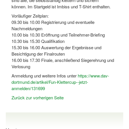
sind alle, die selbstständig klettern und sichern
Dortmund lernt Schwimmen
können. Im Startgeld ist Imbiss und T-Shirt enthalten.
Vorläufiger Zeitplan:
Mädchen in Mannschaftssportarten
09.30 bis 10.00 Registrierung und eventuelle
Bewegungszwerge
Nachmeldungen
10.00 bis 10.30 Eröffnung und Teilnehmer-Briefing
Bewegungskindergarten
10.30 bis 15.30 Qualifikation
15.30 bis 16.00 Auswertung der Ergebnisse und
Mini-Sportabzeichen
Besichtigung der Finalrouten
16.00 bis 17.30 Finale, anschließend Siegerehrung und
Sportgutschein 4.0
Verlosung
SportartCheck
Anmeldung und weitere Infos unter
https://www.dav-
dortmund.de/artikel/Fun-Klettercup--jetzt-
Sport im Ganztag
anmelden/131699
Sport vor Ort
Zurück zur vorherigen Seite
Integration durch Sport
NRW bewegt seine KINDER!