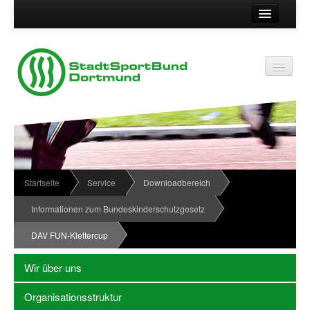
Suche
Kontakt
Vereinsservice
Vereinsservice
Impressum
Service
Datenschutz
Wir über uns
Vereinskennziffer
Organisationsstruktur
Startseite
Service
Downloadbereich
Passwort
News
Informationen zum Bundeskinderschutzgesetz
Termine
DAV FUN-Klettercup
Sportabzeichen
Wir über uns
Downloadbereich
Organisationsstruktur
Newsletter Anmeldung