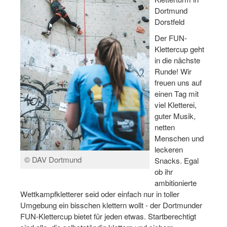
Dortmund
Log-in "Vereine"
Dorstfeld
Qualifizierung
Der FUN-
Klettercup geht
SSB Qualifizierungen
in die nächste
Runde! Wir
Übersicht Qualifizierungswege
freuen uns auf
einen Tag mit
Qualifizierung im Vereinsmanagement
viel Kletterei,
Fachtag Bildung braucht Bewegung
guter Musik,
netten
Erste-Hilfe-Ausbildung
Menschen und
leckeren
Anmeldeformular / Anmeldebedingungen
© DAV Dortmund
Snacks. Egal
ob ihr
Bezuschussung Qualifizierung für Dortmunder Sportver
ambitionierte
Wettkampfkletterer seid oder einfach nur in toller
Projekte
Umgebung ein bisschen klettern wollt - der Dortmunder
Open Sports Day
FUN-Klettercup bietet für jeden etwas. Startberechtigt