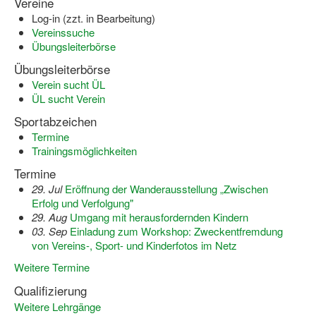
Vereine
Bewegt zu Hause
Log-in (zzt. in Bearbeitung)
Vereinssuche
Bewegt ÄLTER werden in NRW!
Übungsleiterbörse
Bewegt GESUND bleiben in NRW!
Übungsleiterbörse
Verein sucht ÜL
Aktionen zu "Bewegt Älter werden" / "Bewegt gesund bl
ÜL sucht Verein
Bewegungsmodel
Sportabzeichen
Termine
SSB-Sport
Trainingsmöglichkeiten
Termine
Gymnastik und Entspannung für Frauen
29. Jul
Eröffnung der Wanderausstellung „Zwischen
Koronarsport
Erfolg und Verfolgung"
29. Aug
Umgang mit herausfordernden Kindern
Seniorensport
03. Sep
Einladung zum Workshop: Zweckentfremdung
von Vereins-, Sport- und Kinderfotos im Netz
Wassergymnastik / Aqua-Step
Weitere Termine
Reha-Sportangebote in NRW suchen
Qualifizierung
Weitere Lehrgänge
Sportjugend