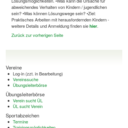
Lösungsmöglichkeiten. •Was kann die Ursache für
abweichendes Verhalten von Kindern / jugendlichen
Log-in "Vereine"
sein? •Was können Lösungswege sein? •Ziel:
Qualifizierung
Praktisches Arbeiten mit herausfordernden Kindern -
weitere Details und Anmeldung finden sie
hier
.
SSB Qualifizierungen
Zurück zur vorherigen Seite
Übersicht Qualifizierungswege
Qualifizierung im Vereinsmanagement
Fachtag Bildung braucht Bewegung
Vereine
Log-in (zzt. in Bearbeitung)
Erste-Hilfe-Ausbildung
Vereinssuche
Übungsleiterbörse
Anmeldeformular / Anmeldebedingungen
Übungsleiterbörse
Bezuschussung Qualifizierung für Dortmunder Sportver
Verein sucht ÜL
ÜL sucht Verein
Projekte
Sportabzeichen
Open Sports Day
Termine
Trainingsmöglichkeiten