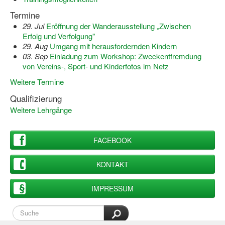
Dortmund lernt Schwimmen
Termine
29. Jul
Eröffnung der Wanderausstellung „Zwischen
Mädchen in Mannschaftssportarten
Erfolg und Verfolgung"
29. Aug
Umgang mit herausfordernden Kindern
Bewegungszwerge
03. Sep
Einladung zum Workshop: Zweckentfremdung
von Vereins-, Sport- und Kinderfotos im Netz
Bewegungskindergarten
Weitere Termine
Mini-Sportabzeichen
Qualifizierung
Sportgutschein 4.0
Weitere Lehrgänge
SportartCheck
FACEBOOK
Sport im Ganztag
KONTAKT
Sport vor Ort
IMPRESSUM
Integration durch Sport
NRW bewegt seine KINDER!