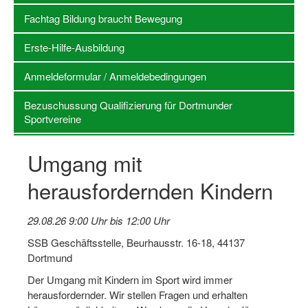
Fachtag Bildung braucht Bewegung
Stellenangebote SSB Dortmund
Erste-Hilfe-Ausbildung
Vereine
Anmeldeformular / Anmeldebedingungen
Vereinssuche
Bezuschussung Qualifizierung für Dortmunder
Übungsleiterbörse
Sportvereine
Sportanlagen in Dortmund
Umgang mit
Olympiabewerbung
herausfordernden Kindern
Kinderschutz im Sport
Fördermöglichkeiten
29.08.26 9:00 Uhr bis 12:00 Uhr
SSB Geschäftsstelle, Beurhausstr. 16-18, 44137
Vereinsberatung
Dortmund
Wege zur Kooperation
Der Umgang mit Kindern im Sport wird immer
herausfordernder. Wir stellen Fragen und erhalten
Villa Froschloch