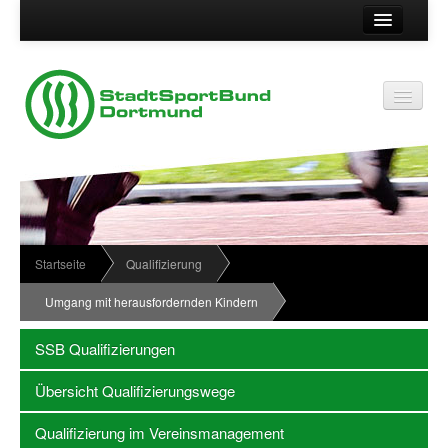
Suche
Kontakt
Vereinsservice
Vereinsservice
Impressum
Service
Datenschutz
Wir über uns
Vereinskennziffer
Organisationsstruktur
Startseite
Qualifizierung
Passwort
News
Umgang mit herausfordernden Kindern
Termine
SSB Qualifizierungen
Sportabzeichen
Übersicht Qualifizierungswege
Downloadbereich
Qualifizierung im Vereinsmanagement
Newsletter Anmeldung