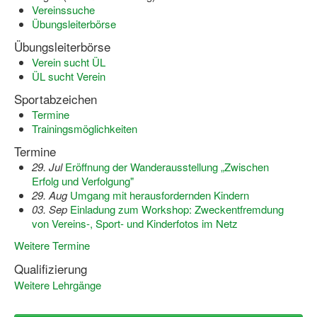
Vereinssuche
Dortmund lernt Schwimmen
Übungsleiterbörse
Mädchen in Mannschaftssportarten
Übungsleiterbörse
Verein sucht ÜL
Bewegungszwerge
ÜL sucht Verein
Bewegungskindergarten
Sportabzeichen
Termine
Mini-Sportabzeichen
Trainingsmöglichkeiten
Termine
Sportgutschein 4.0
29. Jul
Eröffnung der Wanderausstellung „Zwischen
Erfolg und Verfolgung"
SportartCheck
29. Aug
Umgang mit herausfordernden Kindern
03. Sep
Einladung zum Workshop: Zweckentfremdung
Sport im Ganztag
von Vereins-, Sport- und Kinderfotos im Netz
Sport vor Ort
Weitere Termine
Integration durch Sport
Qualifizierung
Weitere Lehrgänge
NRW bewegt seine KINDER!