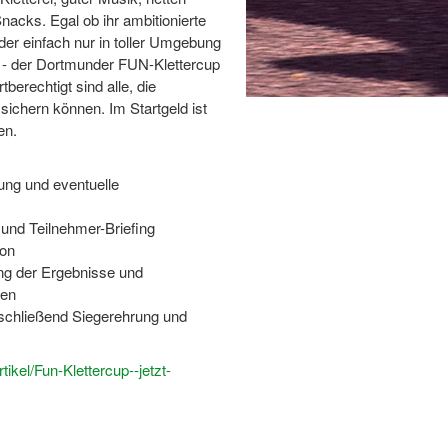
acks. Egal ob ihr ambitionierte
der einfach nur in toller Umgebung
lt - der Dortmunder FUN-Klettercup
tberechtigt sind alle, die
 sichern können. Im Startgeld ist
en.
rung und eventuelle
 und Teilnehmer-Briefing
ion
ng der Ergebnisse und
ten
nschließend Siegerehrung und
ikel/Fun-Klettercup--jetzt-