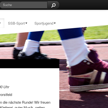
SSB-Sport
Sportjugend
00 Uhr
orstfeld
n die nächste Runde! Wir freuen
Kletterei, guter Musik, netten