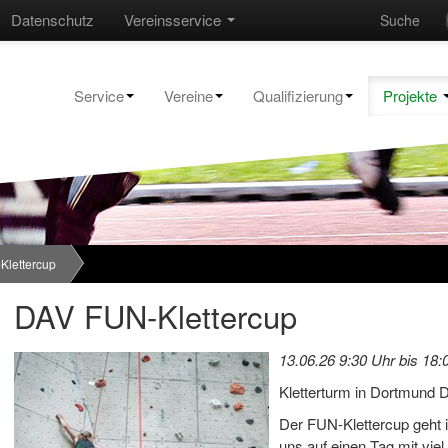
Datenschutz
Vereinsservice
Suche
Service
Vereine
Qualifizierung
Projekte
Klettercup
DAV FUN-Klettercup
13.06.26 9:30 Uhr bis 18:
Kletterturm in Dortmund D
Der FUN-Klettercup geht i
uns auf einen Tag mit viel 