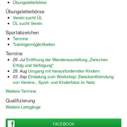
Übungsleiterbörse
Wir über uns "Leitbild"
Übungsleiterbörse
Verein sucht ÜL
Vorstand Sportjugend
ÜL sucht Verein
Sportabzeichen
Vereinsentwicklung – Zeig dein Profil
Termine
Trainingsmöglichkeiten
Ferienfreizeiten
Termine
Sporthelferforum
29. Jul
Eröffnung der Wanderausstellung „Zwischen
Erfolg und Verfolgung"
Kinder- und Jugendqualifizierung
29. Aug
Umgang mit herausfordernden Kindern
03. Sep
Einladung zum Workshop: Zweckentfremdung
Kinderschutz im Sport
von Vereins-, Sport- und Kinderfotos im Netz
Weitere Termine
Qualifizierung
Weitere Lehrgänge
FACEBOOK