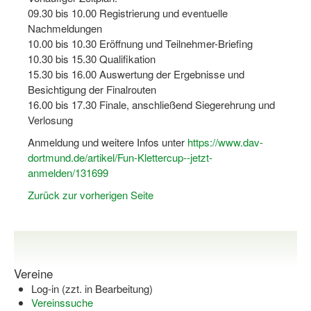
Bewegt zu Hause
09.30 bis 10.00 Registrierung und eventuelle
Nachmeldungen
Bewegt ÄLTER werden in NRW!
10.00 bis 10.30 Eröffnung und Teilnehmer-Briefing
10.30 bis 15.30 Qualifikation
Bewegt GESUND bleiben in NRW!
15.30 bis 16.00 Auswertung der Ergebnisse und
Besichtigung der Finalrouten
Aktionen zu "Bewegt Älter werden" / "Bewegt gesund bl
16.00 bis 17.30 Finale, anschließend Siegerehrung und
Bewegungsmodel
Verlosung
Anmeldung und weitere Infos unter
https://www.dav-
SSB-Sport
dortmund.de/artikel/Fun-Klettercup--jetzt-
Gymnastik und Entspannung für Frauen
anmelden/131699
Zurück zur vorherigen Seite
Koronarsport
Seniorensport
Wassergymnastik / Aqua-Step
Vereine
Reha-Sportangebote in NRW suchen
Log-in (zzt. in Bearbeitung)
Vereinssuche
Sportjugend