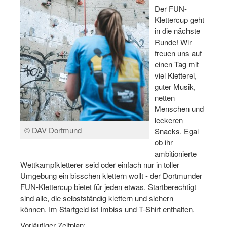
Dortmund lernt Schwimmen
Der FUN-
Klettercup geht
Mädchen in Mannschaftssportarten
in die nächste
Runde! Wir
Bewegungszwerge
freuen uns auf
einen Tag mit
Bewegungskindergarten
viel Kletterei,
guter Musik,
Mini-Sportabzeichen
netten
Menschen und
Sportgutschein 4.0
leckeren
© DAV Dortmund
SportartCheck
Snacks. Egal
ob ihr
Sport im Ganztag
ambitionierte
Wettkampfkletterer seid oder einfach nur in toller
Sport vor Ort
Umgebung ein bisschen klettern wollt - der Dortmunder
FUN-Klettercup bietet für jeden etwas. Startberechtigt
Integration durch Sport
sind alle, die selbstständig klettern und sichern
können. Im Startgeld ist Imbiss und T-Shirt enthalten.
NRW bewegt seine KINDER!
Vorläufiger Zeitplan: