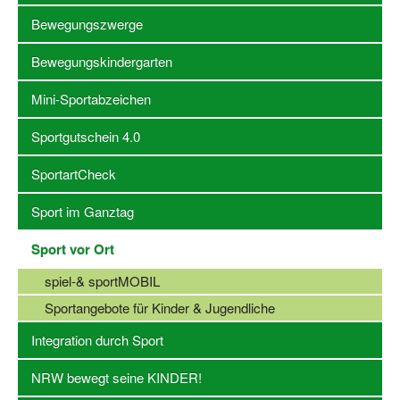
Bewegungszwerge
Stellenangebote SSB Dortmund
Bewegungskindergarten
Vereine
Mini-Sportabzeichen
Vereinssuche
Sportgutschein 4.0
Übungsleiterbörse
SportartCheck
Sportanlagen in Dortmund
Sport im Ganztag
Olympiabewerbung
Kinderschutz im Sport
Sport vor Ort
spiel-& sportMOBIL
Fördermöglichkeiten
Sportangebote für Kinder & Jugendliche
Vereinsberatung
Integration durch Sport
Wege zur Kooperation
NRW bewegt seine KINDER!
Villa Froschloch