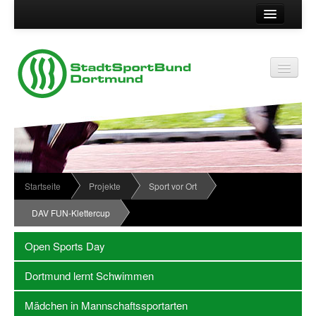
Suche
Kontakt
Vereinsservice
Vereinsservice
Impressum
Service
Datenschutz
Wir über uns
Vereinskennziffer
Organisationsstruktur
Startseite
Projekte
Sport vor Ort
Passwort
News
DAV FUN-Klettercup
Termine
Open Sports Day
Sportabzeichen
Dortmund lernt Schwimmen
Downloadbereich
Mädchen in Mannschaftssportarten
Newsletter Anmeldung