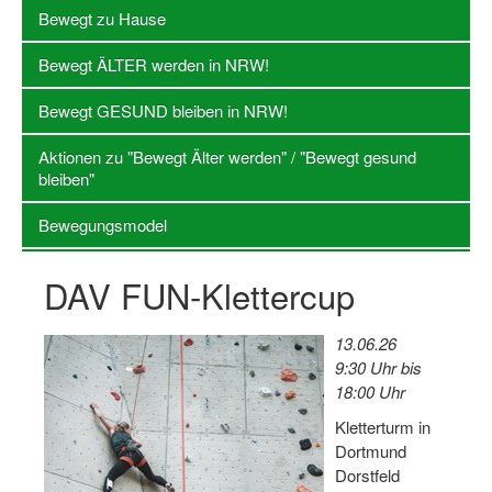
Bewegt zu Hause
Log-in "Vereine"
Bewegt ÄLTER werden in NRW!
Qualifizierung
Bewegt GESUND bleiben in NRW!
SSB Qualifizierungen
Aktionen zu "Bewegt Älter werden" / "Bewegt gesund
Übersicht Qualifizierungswege
bleiben"
Qualifizierung im Vereinsmanagement
Bewegungsmodel
Fachtag Bildung braucht Bewegung
DAV FUN-Klettercup
Erste-Hilfe-Ausbildung
Anmeldeformular / Anmeldebedingungen
13.06.26
9:30 Uhr bis
Bezuschussung Qualifizierung für Dortmunder Sportver
18:00 Uhr
Projekte
Kletterturm in
Dortmund
Open Sports Day
Dorstfeld