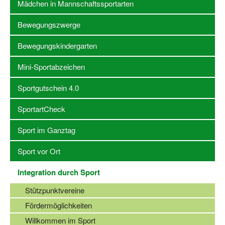
Mädchen in Mannschaftssportarten
Stellenangebote SSB Dortmund
Bewegungszwerge
Vereine
Bewegungskindergarten
Vereinssuche
Mini-Sportabzeichen
Übungsleiterbörse
Sportgutschein 4.0
Sportanlagen in Dortmund
SportartCheck
Olympiabewerbung
Sport im Ganztag
Kinderschutz im Sport
Sport vor Ort
Fördermöglichkeiten
Integration durch Sport
Vereinsberatung
Stützpunktvereine
Wege zur Kooperation
Fördermöglichkeiten
Villa Froschloch
Willkommen im Sport