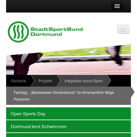
Suche
Kontakt
Vereinsservice
Vereinsservice
Impressum
Service
Datenschutz
Wir über uns
Vereinskennziffer
Organisationsstruktur
Startseite
Projekte
Integration durch Sport
Passwort
News
Fachtag - „Basiswissen Kinderschutz“ für ehrenamtlich tätige
Personen
Termine
Sportabzeichen
Open Sports Day
Downloadbereich
Dortmund lernt Schwimmen
Newsletter Anmeldung