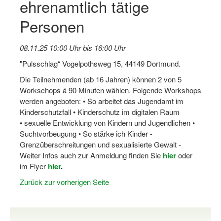
ehrenamtlich tätige
Dortmund lernt Schwimmen
Personen
Mädchen in Mannschaftssportarten
08.11.25 10:00 Uhr bis 16:00 Uhr
Bewegungszwerge
"Pulsschlag“ Vogelpothsweg 15, 44149 Dortmund.
Bewegungskindergarten
Die Teilnehmenden (ab 16 Jahren) können 2 von 5
Mini-Sportabzeichen
Workschops á 90 Minuten wählen. Folgende Workshops
werden angeboten: • So arbeitet das Jugendamt im
Sportgutschein 4.0
Kinderschutzfall • Kinderschutz im digitalen Raum
• sexuelle Entwicklung von Kindern und Jugendlichen •
SportartCheck
Suchtvorbeugung • So stärke ich Kinder -
Grenzüberschreitungen und sexualisierte Gewalt -
Sport im Ganztag
Weiter Infos auch zur Anmeldung finden Sie
hier
oder
im Flyer
Sport vor Ort
hier
.
Zurück zur vorherigen Seite
Integration durch Sport
NRW bewegt seine KINDER!