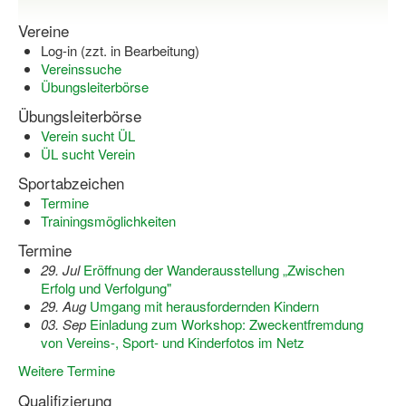
Bewegt zu Hause
Vereine
Bewegt ÄLTER werden in NRW!
Log-in (zzt. in Bearbeitung)
Vereinssuche
Bewegt GESUND bleiben in NRW!
Übungsleiterbörse
Übungsleiterbörse
Aktionen zu "Bewegt Älter werden" / "Bewegt gesund bl
Verein sucht ÜL
Bewegungsmodel
ÜL sucht Verein
Sportabzeichen
SSB-Sport
Termine
Trainingsmöglichkeiten
Gymnastik und Entspannung für Frauen
Termine
Koronarsport
29. Jul
Eröffnung der Wanderausstellung „Zwischen
Erfolg und Verfolgung"
Seniorensport
29. Aug
Umgang mit herausfordernden Kindern
03. Sep
Einladung zum Workshop: Zweckentfremdung
Wassergymnastik / Aqua-Step
von Vereins-, Sport- und Kinderfotos im Netz
Reha-Sportangebote in NRW suchen
Weitere Termine
Qualifizierung
Sportjugend