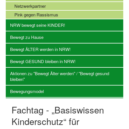
Netzwerkpartner
Log-in "Vereine"
Pink gegen Rassismus
Qualifizierung
NRW bewegt seine KINDER!
SSB Qualifizierungen
Bewegt zu Hause
Übersicht Qualifizierungswege
Bewegt ÄLTER werden in NRW!
Qualifizierung im Vereinsmanagement
Bewegt GESUND bleiben in NRW!
Fachtag Bildung braucht Bewegung
Aktionen zu "Bewegt Älter werden" / "Bewegt gesund
Erste-Hilfe-Ausbildung
bleiben"
Anmeldeformular / Anmeldebedingungen
Bewegungsmodel
Bezuschussung Qualifizierung für Dortmunder Sportver
Fachtag - „Basiswissen
Projekte
Kinderschutz“ für
Open Sports Day