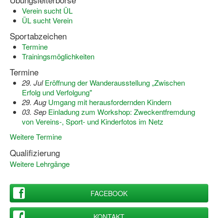
Bewegt zu Hause
Verein sucht ÜL
ÜL sucht Verein
Bewegt ÄLTER werden in NRW!
Sportabzeichen
Bewegt GESUND bleiben in NRW!
Termine
Trainingsmöglichkeiten
Aktionen zu "Bewegt Älter werden" / "Bewegt gesund bl
Termine
Bewegungsmodel
29. Jul
Eröffnung der Wanderausstellung „Zwischen
Erfolg und Verfolgung"
SSB-Sport
29. Aug
Umgang mit herausfordernden Kindern
03. Sep
Einladung zum Workshop: Zweckentfremdung
Gymnastik und Entspannung für Frauen
von Vereins-, Sport- und Kinderfotos im Netz
Weitere Termine
Koronarsport
Qualifizierung
Seniorensport
Weitere Lehrgänge
Wassergymnastik / Aqua-Step
FACEBOOK
Reha-Sportangebote in NRW suchen
Sportjugend
KONTAKT