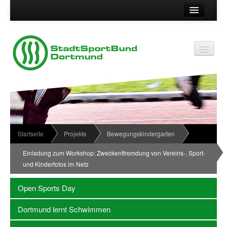
Suche
Kontakt
Vereinsservice
Vereinsservice
Impressum
Service
Datenschutz
Wir über uns
Vereinskennziffer
Organisationsstruktur
Startseite
Projekte
Bewegungskindergarten
Passwort
News
Einladung zum Workshop: Zweckentfremdung von Vereins-, Sport-
und Kinderfotos im Netz
Termine
Sportabzeichen
Open Sports Day
Downloadbereich
Dortmund lernt Schwimmen
Newsletter Anmeldung