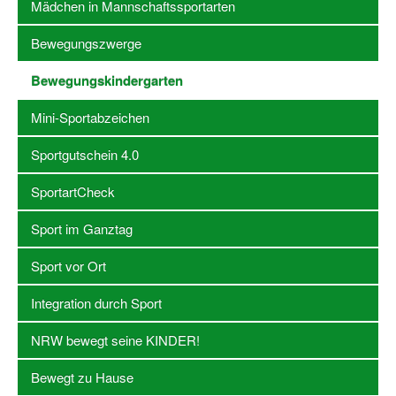
Mädchen in Mannschaftssportarten
Stellenangebote SSB Dortmund
Bewegungszwerge
Vereine
Bewegungskindergarten
Vereinssuche
Mini-Sportabzeichen
Übungsleiterbörse
Sportgutschein 4.0
Sportanlagen in Dortmund
SportartCheck
Olympiabewerbung
Sport im Ganztag
Kinderschutz im Sport
Sport vor Ort
Fördermöglichkeiten
Integration durch Sport
Vereinsberatung
NRW bewegt seine KINDER!
Wege zur Kooperation
Bewegt zu Hause
Villa Froschloch