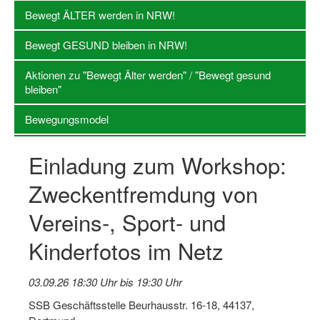
Bewegt ÄLTER werden in NRW!
Log-in "Vereine"
Bewegt GESUND bleiben in NRW!
Qualifizierung
Aktionen zu "Bewegt Älter werden" / "Bewegt gesund
SSB Qualifizierungen
bleiben"
Übersicht Qualifizierungswege
Bewegungsmodel
Qualifizierung im Vereinsmanagement
Einladung zum Workshop:
Fachtag Bildung braucht Bewegung
Zweckentfremdung von
Erste-Hilfe-Ausbildung
Vereins-, Sport- und
Anmeldeformular / Anmeldebedingungen
Kinderfotos im Netz
Bezuschussung Qualifizierung für Dortmunder Sportver
Projekte
03.09.26 18:30 Uhr bis 19:30 Uhr
Open Sports Day
SSB Geschäftsstelle Beurhausstr. 16-18, 44137,