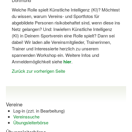
Dortmund
Dortmund lernt Schwimmen
Welche Rolle spielt Künstliche Intelligenz (KI)? Möchtest
du wissen, warum Vereins- und Sportfotos für
Mädchen in Mannschaftssportarten
abgebildete Personen risikobehaftet sind, wenn diese ins
Bewegungszwerge
Netz gelangen? Und: Inwiefern Künstliche Intelligenz
(KI) in Deinem Sportverein eine Rolle spielt? Dann sei
Bewegungskindergarten
dabei! Wir laden alle Vereinsmitglieder, Trainerinnen,
Trainer und Interessierte herzlich zu unserem
Mini-Sportabzeichen
spannenden Workshop ein. Weitere Infos und
Anmeldemöglichkeit siehe
hier
.
Sportgutschein 4.0
Zurück zur vorherigen Seite
SportartCheck
Sport im Ganztag
Sport vor Ort
Vereine
Log-in (zzt. in Bearbeitung)
Integration durch Sport
Vereinssuche
Übungsleiterbörse
NRW bewegt seine KINDER!
Übungsleiterbörse