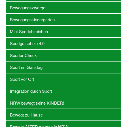
Bewegungszwerge
Stellenangebote SSB Dortmund
Bewegungskindergarten
Vereine
Mini-Sportabzeichen
Vereinssuche
Sportgutschein 4.0
Übungsleiterbörse
SportartCheck
Sportanlagen in Dortmund
Sport im Ganztag
Olympiabewerbung
Kinderschutz im Sport
Sport vor Ort
Fördermöglichkeiten
Integration durch Sport
Vereinsberatung
NRW bewegt seine KINDER!
Wege zur Kooperation
Bewegt zu Hause
Villa Froschloch
Bewegt ÄLTER werden in NRW!