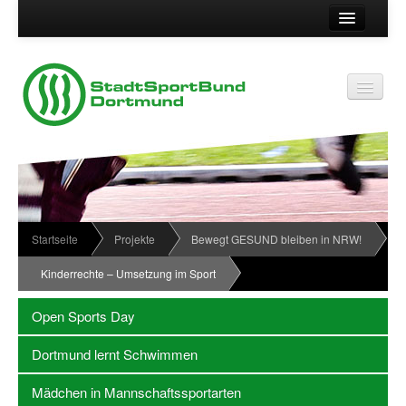
Suche
Kontakt
Vereinsservice
Vereinsservice
Impressum
Service
Datenschutz
Wir über uns
Vereinskennziffer
Organisationsstruktur
Startseite
Projekte
Bewegt GESUND bleiben in NRW!
Passwort
News
Kinderrechte – Umsetzung im Sport
Termine
Open Sports Day
Sportabzeichen
Dortmund lernt Schwimmen
Downloadbereich
Mädchen in Mannschaftssportarten
Newsletter Anmeldung