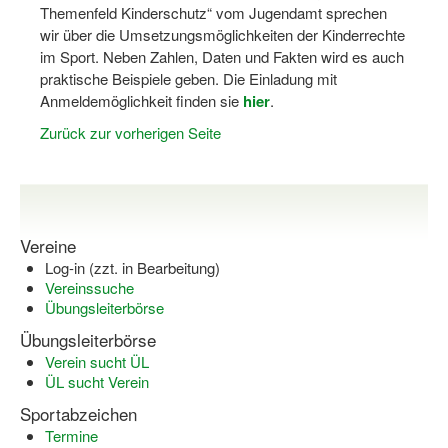
Themenfeld Kinderschutz“ vom Jugendamt sprechen
Dortmund lernt Schwimmen
wir über die Umsetzungsmöglichkeiten der Kinderrechte
im Sport. Neben Zahlen, Daten und Fakten wird es auch
Mädchen in Mannschaftssportarten
praktische Beispiele geben. Die Einladung mit
Bewegungszwerge
Anmeldemöglichkeit finden sie
hier
.
Zurück zur vorherigen Seite
Bewegungskindergarten
Mini-Sportabzeichen
Sportgutschein 4.0
Vereine
SportartCheck
Log-in (zzt. in Bearbeitung)
Vereinssuche
Sport im Ganztag
Übungsleiterbörse
Sport vor Ort
Übungsleiterbörse
Verein sucht ÜL
Integration durch Sport
ÜL sucht Verein
Sportabzeichen
NRW bewegt seine KINDER!
Termine