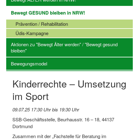
Log-in "Vereine"
Bewegt GESUND bleiben in NRW!
Qualifizierung
Prävention / Rehabilitation
SSB Qualifizierungen
Üdis-Kampagne
Aktionen zu "Bewegt Älter werden" / "Bewegt gesund
Übersicht Qualifizierungswege
bleiben"
Qualifizierung im Vereinsmanagement
Bewegungsmodel
Fachtag Bildung braucht Bewegung
Kinderrechte – Umsetzung
Erste-Hilfe-Ausbildung
im Sport
Anmeldeformular / Anmeldebedingungen
Bezuschussung Qualifizierung für Dortmunder Sportver
09.07.25 17:30 Uhr bis 19:30 Uhr
SSB-Geschäftsstelle, Beurhausstr. 16 – 18, 44137
Projekte
Dortmund
Open Sports Day
Zusammen mit der „Fachstelle für Beratung im