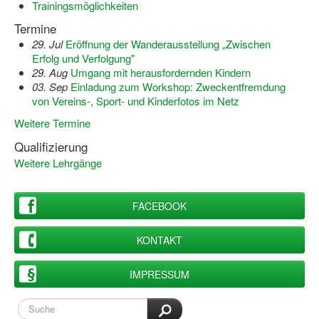
Trainingsmöglichkeiten
Bewegt zu Hause
Termine
Bewegt ÄLTER werden in NRW!
29. Jul
Eröffnung der Wanderausstellung „Zwischen
Erfolg und Verfolgung"
Bewegt GESUND bleiben in NRW!
29. Aug
Umgang mit herausfordernden Kindern
03. Sep
Einladung zum Workshop: Zweckentfremdung
Aktionen zu "Bewegt Älter werden" / "Bewegt gesund bl
von Vereins-, Sport- und Kinderfotos im Netz
Bewegungsmodel
Weitere Termine
Qualifizierung
SSB-Sport
Weitere Lehrgänge
Gymnastik und Entspannung für Frauen
Koronarsport
FACEBOOK
Seniorensport
KONTAKT
Wassergymnastik / Aqua-Step
IMPRESSUM
Reha-Sportangebote in NRW suchen
Sportjugend