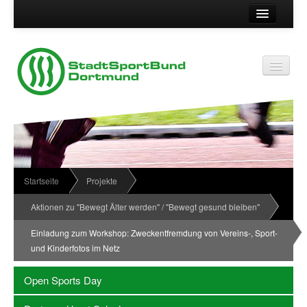
Suche
Kontakt
Vereinsservice
Vereinsservice
Impressum
Service
Datenschutz
Wir über uns
Vereinskennziffer
Organisationsstruktur
Startseite
Projekte
Passwort
News
Aktionen zu "Bewegt Älter werden" / "Bewegt gesund bleiben"
Termine
Einladung zum Workshop: Zweckentfremdung von Vereins-, Sport-
und Kinderfotos im Netz
Sportabzeichen
Downloadbereich
Open Sports Day
Newsletter Anmeldung