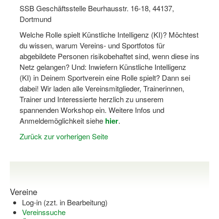
SSB Geschäftsstelle Beurhausstr. 16-18, 44137,
Dortmund lernt Schwimmen
Dortmund
Mädchen in Mannschaftssportarten
Welche Rolle spielt Künstliche Intelligenz (KI)? Möchtest
du wissen, warum Vereins- und Sportfotos für
Bewegungszwerge
abgebildete Personen risikobehaftet sind, wenn diese ins
Netz gelangen? Und: Inwiefern Künstliche Intelligenz
Bewegungskindergarten
(KI) in Deinem Sportverein eine Rolle spielt? Dann sei
Mini-Sportabzeichen
dabei! Wir laden alle Vereinsmitglieder, Trainerinnen,
Trainer und Interessierte herzlich zu unserem
Sportgutschein 4.0
spannenden Workshop ein. Weitere Infos und
Anmeldemöglichkeit siehe
hier
.
SportartCheck
Zurück zur vorherigen Seite
Sport im Ganztag
Sport vor Ort
Integration durch Sport
Vereine
Log-in (zzt. in Bearbeitung)
NRW bewegt seine KINDER!
Vereinssuche