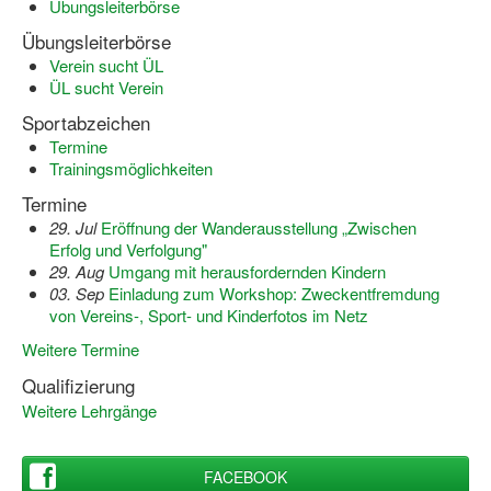
Übungsleiterbörse
Bewegt zu Hause
Übungsleiterbörse
Bewegt ÄLTER werden in NRW!
Verein sucht ÜL
ÜL sucht Verein
Bewegt GESUND bleiben in NRW!
Sportabzeichen
Aktionen zu "Bewegt Älter werden" / "Bewegt gesund bl
Termine
Trainingsmöglichkeiten
Bewegungsmodel
Termine
SSB-Sport
29. Jul
Eröffnung der Wanderausstellung „Zwischen
Erfolg und Verfolgung"
Gymnastik und Entspannung für Frauen
29. Aug
Umgang mit herausfordernden Kindern
03. Sep
Einladung zum Workshop: Zweckentfremdung
Koronarsport
von Vereins-, Sport- und Kinderfotos im Netz
Weitere Termine
Seniorensport
Qualifizierung
Wassergymnastik / Aqua-Step
Weitere Lehrgänge
Reha-Sportangebote in NRW suchen
FACEBOOK
Sportjugend