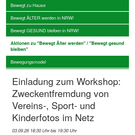
Bewegt zu Hause
Log-in "Vereine"
Bewegt ÄLTER werden in NRW!
Qualifizierung
Bewegt GESUND bleiben in NRW!
SSB Qualifizierungen
Aktionen zu "Bewegt Älter werden" / "Bewegt gesund
Übersicht Qualifizierungswege
bleiben"
Qualifizierung im Vereinsmanagement
Bewegungsmodel
Fachtag Bildung braucht Bewegung
Einladung zum Workshop:
Erste-Hilfe-Ausbildung
Zweckentfremdung von
Anmeldeformular / Anmeldebedingungen
Vereins-, Sport- und
Bezuschussung Qualifizierung für Dortmunder Sportver
Kinderfotos im Netz
Projekte
Open Sports Day
03.09.26 18:30 Uhr bis 19:30 Uhr