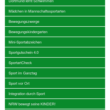
Dortmund lernt Schwimmen
Stellenangebote SSB Dortmund
Mädchen in Mannschaftssportarten
Vereine
Bewegungszwerge
Vereinssuche
Bewegungskindergarten
Übungsleiterbörse
Mini-Sportabzeichen
Sportanlagen in Dortmund
Sportgutschein 4.0
Olympiabewerbung
SportartCheck
Kinderschutz im Sport
Sport im Ganztag
Fördermöglichkeiten
Sport vor Ort
Vereinsberatung
Integration durch Sport
Wege zur Kooperation
NRW bewegt seine KINDER!
Villa Froschloch