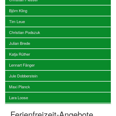
Log-in "Vereine"
Björn Kling
Qualifizierung
Tim Leue
SSB Qualifizierungen
Christian Podszuk
Übersicht Qualifizierungswege
Julian Brede
Qualifizierung im Vereinsmanagement
Katja Rüther
Fachtag Bildung braucht Bewegung
Lennart Fänger
Erste-Hilfe-Ausbildung
Jule Dobberstein
Anmeldeformular / Anmeldebedingungen
Maxi Planck
Bezuschussung Qualifizierung für Dortmunder Sportver
Lara Loose
Projekte
Open Sports Day
Ferienfreizeit-Angebote