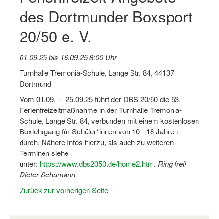
Dortmund lernt Schwimmen
des Dortmunder Boxsport
Mädchen in Mannschaftssportarten
20/50 e. V.
Bewegungszwerge
01.09.25 bis 16.09.25 8:00 Uhr
Bewegungskindergarten
Turnhalle Tremonia-Schule, Lange Str. 84, 44137
Dortmund
Mini-Sportabzeichen
Vom 01.09. – 25.09.25 führt der DBS 20/50 die 53.
Sportgutschein 4.0
Ferienfreizeitmaßnahme in der Turnhalle Tremonia-
Schule, Lange Str. 84, verbunden mit einem kostenlosen
SportartCheck
Boxlehrgang für Schüler*innen von 10 - 18 Jahren
durch. Nähere Infos hierzu, als auch zu weiteren
Sport im Ganztag
Terminen siehe
unter:
https://www.dbs2050.de/home2.htm
.
Ring frei!
Sport vor Ort
Dieter Schumann
Integration durch Sport
Zurück zur vorherigen Seite
NRW bewegt seine KINDER!