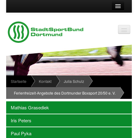
Suche
Vereinsservice
Kontakt
Vereinsservice
Impressum
Service
Datenschutz
Wir über uns
Vereinskennziffer
Organisationsstruktur
Startseite
Kontakt
Julia Schulz
Passwort
News
Ferienfreizeit-Angebote des Dortmunder Boxsport 20/50 e. V.
Termine
Mathias Grasediek
Sportabzeichen
Iris Peters
Downloadbereich
Paul Pyka
Newsletter Anmeldung