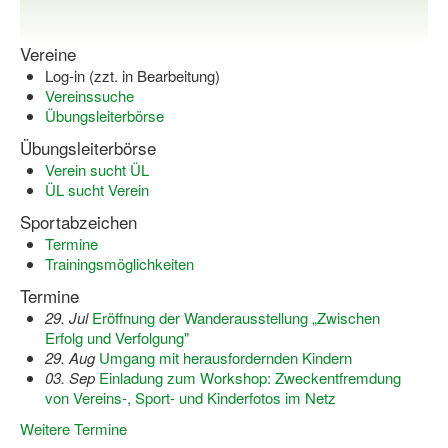
Bewegt zu Hause
Bewegt ÄLTER werden in NRW!
Vereine
Log-in (zzt. in Bearbeitung)
Bewegt GESUND bleiben in NRW!
Vereinssuche
Übungsleiterbörse
Aktionen zu "Bewegt Älter werden" / "Bewegt gesund bl
Übungsleiterbörse
Bewegungsmodel
Verein sucht ÜL
ÜL sucht Verein
SSB-Sport
Sportabzeichen
Termine
Gymnastik und Entspannung für Frauen
Trainingsmöglichkeiten
Koronarsport
Termine
29. Jul
Eröffnung der Wanderausstellung „Zwischen
Seniorensport
Erfolg und Verfolgung"
29. Aug
Umgang mit herausfordernden Kindern
Wassergymnastik / Aqua-Step
03. Sep
Einladung zum Workshop: Zweckentfremdung
von Vereins-, Sport- und Kinderfotos im Netz
Reha-Sportangebote in NRW suchen
Weitere Termine
Sportjugend