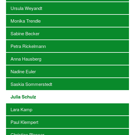
Ursula Weyandt
Stellenangebote SSB Dortmund
Monika Trendle
Vereine
Sabine Becker
Vereinssuche
Petra Rickelmann
Übungsleiterbörse
Anna Hausberg
Sportanlagen in Dortmund
Nadine Euler
Olympiabewerbung
Kinderschutz im Sport
Saskia Sommerstedt
Fördermöglichkeiten
Julia Schulz
Vereinsberatung
Lara Kamp
Wege zur Kooperation
Paul Klempert
Villa Froschloch
Christian Plesser