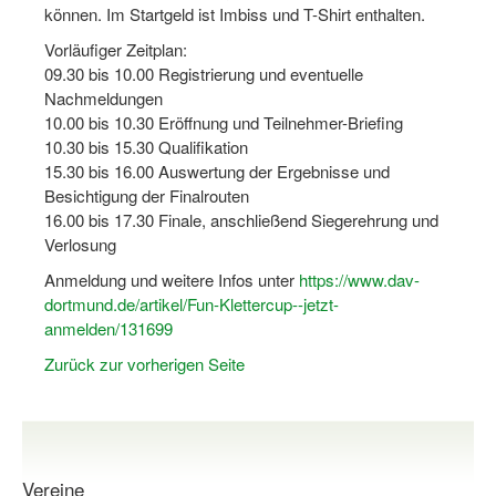
können. Im Startgeld ist Imbiss und T-Shirt enthalten.
Log-in "Vereine"
Vorläufiger Zeitplan:
09.30 bis 10.00 Registrierung und eventuelle
Qualifizierung
Nachmeldungen
SSB Qualifizierungen
10.00 bis 10.30 Eröffnung und Teilnehmer-Briefing
10.30 bis 15.30 Qualifikation
Übersicht Qualifizierungswege
15.30 bis 16.00 Auswertung der Ergebnisse und
Besichtigung der Finalrouten
Qualifizierung im Vereinsmanagement
16.00 bis 17.30 Finale, anschließend Siegerehrung und
Verlosung
Fachtag Bildung braucht Bewegung
Anmeldung und weitere Infos unter
https://www.dav-
Erste-Hilfe-Ausbildung
dortmund.de/artikel/Fun-Klettercup--jetzt-
anmelden/131699
Anmeldeformular / Anmeldebedingungen
Zurück zur vorherigen Seite
Bezuschussung Qualifizierung für Dortmunder Sportver
Projekte
Open Sports Day
Vereine