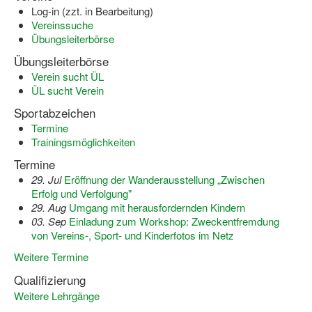
Log-in (zzt. in Bearbeitung)
Dortmund lernt Schwimmen
Vereinssuche
Übungsleiterbörse
Mädchen in Mannschaftssportarten
Übungsleiterbörse
Bewegungszwerge
Verein sucht ÜL
ÜL sucht Verein
Bewegungskindergarten
Sportabzeichen
Mini-Sportabzeichen
Termine
Trainingsmöglichkeiten
Sportgutschein 4.0
Termine
SportartCheck
29. Jul
Eröffnung der Wanderausstellung „Zwischen
Erfolg und Verfolgung"
Sport im Ganztag
29. Aug
Umgang mit herausfordernden Kindern
03. Sep
Einladung zum Workshop: Zweckentfremdung
Sport vor Ort
von Vereins-, Sport- und Kinderfotos im Netz
Weitere Termine
Integration durch Sport
Qualifizierung
NRW bewegt seine KINDER!
Weitere Lehrgänge