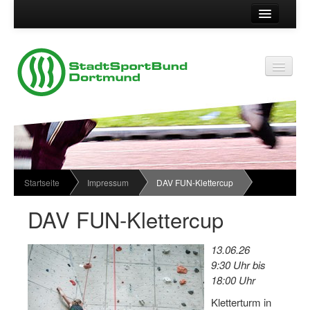
Suche
Kontakt
Vereinsservice
Vereinsservice
Impressum
Service
Datenschutz
Wir über uns
Vereinskennziffer
Organisationsstruktur
Startseite
Impressum
DAV FUN-Klettercup
Passwort
News
DAV FUN-Klettercup
Termine
13.06.26
Sportabzeichen
9:30 Uhr bis
18:00 Uhr
Downloadbereich
Kletterturm in
Newsletter Anmeldung