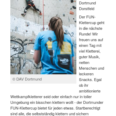
Dortmund
Dorstfeld
Stellenangebote SSB Dortmund
Der FUN-
Vereine
Klettercup geht
in die nächste
Vereinssuche
Runde! Wir
freuen uns auf
Übungsleiterbörse
einen Tag mit
Sportanlagen in Dortmund
viel Kletterei,
guter Musik,
Olympiabewerbung
netten
Menschen und
Kinderschutz im Sport
leckeren
© DAV Dortmund
Snacks. Egal
Fördermöglichkeiten
ob ihr
ambitionierte
Vereinsberatung
Wettkampfkletterer seid oder einfach nur in toller
Umgebung ein bisschen klettern wollt - der Dortmunder
Wege zur Kooperation
FUN-Klettercup bietet für jeden etwas. Startberechtigt
Villa Froschloch
sind alle, die selbstständig klettern und sichern