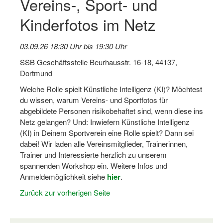
Vereins-, Sport- und
Kinderfotos im Netz
Stellenangebote SSB Dortmund
Vereine
03.09.26 18:30 Uhr bis 19:30 Uhr
Vereinssuche
SSB Geschäftsstelle Beurhausstr. 16-18, 44137,
Dortmund
Übungsleiterbörse
Welche Rolle spielt Künstliche Intelligenz (KI)? Möchtest
Sportanlagen in Dortmund
du wissen, warum Vereins- und Sportfotos für
abgebildete Personen risikobehaftet sind, wenn diese ins
Olympiabewerbung
Netz gelangen? Und: Inwiefern Künstliche Intelligenz
(KI) in Deinem Sportverein eine Rolle spielt? Dann sei
Kinderschutz im Sport
dabei! Wir laden alle Vereinsmitglieder, Trainerinnen,
Trainer und Interessierte herzlich zu unserem
Fördermöglichkeiten
spannenden Workshop ein. Weitere Infos und
Anmeldemöglichkeit siehe
hier
.
Vereinsberatung
Zurück zur vorherigen Seite
Wege zur Kooperation
Villa Froschloch