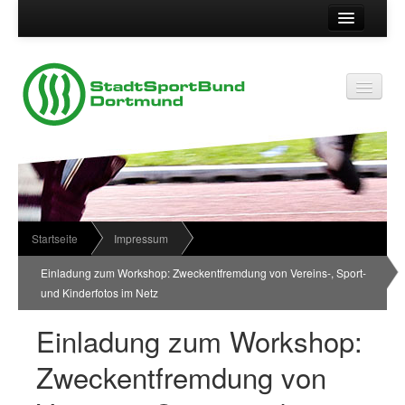
Suche
Kontakt
Vereinsservice
Vereinsservice
Impressum
Service
Datenschutz
Wir über uns
Vereinskennziffer
Organisationsstruktur
Startseite
Impressum
Passwort
News
Einladung zum Workshop: Zweckentfremdung von Vereins-, Sport-
und Kinderfotos im Netz
Termine
Einladung zum Workshop:
Sportabzeichen
Zweckentfremdung von
Downloadbereich
Newsletter Anmeldung