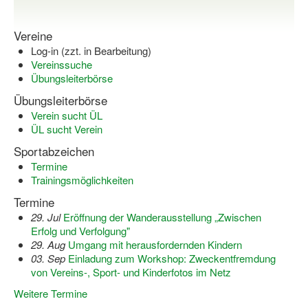
Log-in "Vereine"
Vereine
Qualifizierung
Log-in (zzt. in Bearbeitung)
Vereinssuche
SSB Qualifizierungen
Übungsleiterbörse
Übungsleiterbörse
Übersicht Qualifizierungswege
Verein sucht ÜL
Qualifizierung im Vereinsmanagement
ÜL sucht Verein
Sportabzeichen
Fachtag Bildung braucht Bewegung
Termine
Trainingsmöglichkeiten
Erste-Hilfe-Ausbildung
Termine
Anmeldeformular / Anmeldebedingungen
29. Jul
Eröffnung der Wanderausstellung „Zwischen
Erfolg und Verfolgung"
Bezuschussung Qualifizierung für Dortmunder Sportver
29. Aug
Umgang mit herausfordernden Kindern
03. Sep
Einladung zum Workshop: Zweckentfremdung
Projekte
von Vereins-, Sport- und Kinderfotos im Netz
Open Sports Day
Weitere Termine