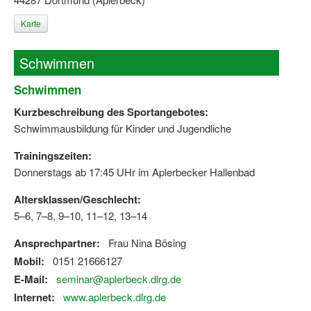
Bewegt zu Hause
Karte
Bewegt ÄLTER werden in NRW!
Schwimmen
Bewegt GESUND bleiben in NRW!
Schwimmen
Aktionen zu "Bewegt Älter werden" / "Bewegt gesund bl
Kurzbeschreibung des Sportangebotes:
Bewegungsmodel
Schwimmausbildung für Kinder und Jugendliche
SSB-Sport
Trainingszeiten:
Gymnastik und Entspannung für Frauen
Donnerstags ab 17:45 UHr im Aplerbecker Hallenbad
Koronarsport
Altersklassen/Geschlecht:
5–6, 7–8, 9–10, 11–12, 13–14
Seniorensport
Ansprechpartner:
Frau Nina Bösing
Wassergymnastik / Aqua-Step
Mobil:
0151 21666127
E-Mail:
seminar@aplerbeck.dlrg.de
Reha-Sportangebote in NRW suchen
Internet:
www.aplerbeck.dlrg.de
Sportjugend