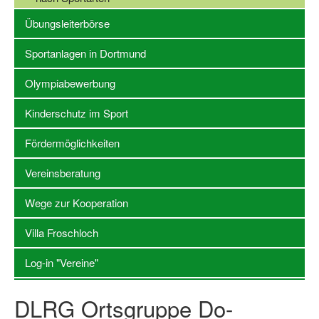
Übungsleiterbörse
Stellenangebote SSB Dortmund
Sportanlagen in Dortmund
Vereine
Olympiabewerbung
Vereinssuche
Übungsleiterbörse
Kinderschutz im Sport
Sportanlagen in Dortmund
Fördermöglichkeiten
Olympiabewerbung
Vereinsberatung
Kinderschutz im Sport
Wege zur Kooperation
Fördermöglichkeiten
Villa Froschloch
Vereinsberatung
Log-in "Vereine"
Wege zur Kooperation
DLRG Ortsgruppe Do-
Villa Froschloch