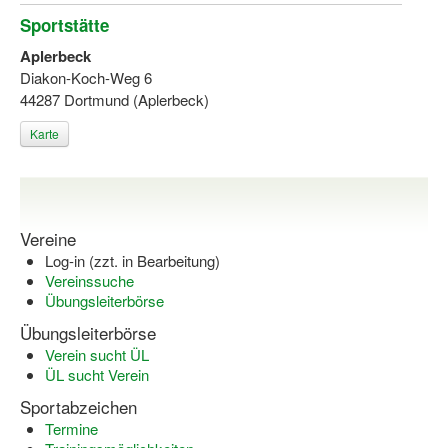
Sportstätte
Wir über uns "Leitbild"
Aplerbeck
Vorstand Sportjugend
Diakon-Koch-Weg 6
44287 Dortmund (Aplerbeck)
Vereinsentwicklung – Zeig dein Profil
Karte
Ferienfreizeiten
Sporthelferforum
Kinder- und Jugendqualifizierung
Vereine
Log-in (zzt. in Bearbeitung)
Kinderschutz im Sport
Vereinssuche
Übungsleiterbörse
Übungsleiterbörse
Verein sucht ÜL
ÜL sucht Verein
Sportabzeichen
Termine