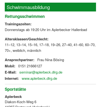
Dortmund lernt Schwimmen
Schwimmausbildung
Mädchen in Mannschaftssportarten
Rettungsschwimmen
Bewegungszwerge
Trainingszeiten:
Donnerstags ab 19:20 Uhr im Aplerbecker Hallenbad
Bewegungskindergarten
Altersklassen/Geschlecht:
Mini-Sportabzeichen
11–12, 13–14, 15–16, 17–18, 19–26, 27–40, 41–60, 60–70,
70+, weiblich, männlich
Sportgutschein 4.0
Ansprechpartner:
Frau Nina Bösing
SportartCheck
Mobil:
0151 21666127
Sport im Ganztag
E-Mail:
seminar@aplerbeck.dlrg.de
Internet:
www.aplerbeck.dlrg.de
Sport vor Ort
Sportstätte
Integration durch Sport
Aplerbeck
NRW bewegt seine KINDER!
Diakon-Koch-Weg 6
44287 Dortmund (Aplerbeck)