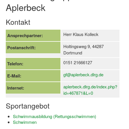
Aplerbeck
Log-in "Vereine"
Kontakt
Qualifizierung
SSB Qualifizierungen
Herr Klaus Kolleck
Ansprechpartner:
Übersicht Qualifizierungswege
Holtingsweg 9, 44287
Postanschrift:
Dortmund
Qualifizierung im Vereinsmanagement
0151 21666127
Telefon:
Fachtag Bildung braucht Bewegung
gf@aplerbeck.dlrg.de
E-Mail:
Erste-Hilfe-Ausbildung
aplerbeck.dlrg.de/index.php?
Internet:
Anmeldeformular / Anmeldebedingungen
id=467871&L=0
Bezuschussung Qualifizierung für Dortmunder Sportver
Sportangebot
Projekte
Schwimmausbildung (Rettungsschwimmen)
Schwimmen
Open Sports Day