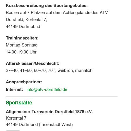
Kurzbeschreibung des Sportangebotes:
Wir über uns "Leitbild"
Boulen auf 7 Plätzen auf dem Außengelände des ATV
Dorstfeld, Kortental 7,
Vorstand Sportjugend
44149 Dortmubnd
Vereinsentwicklung – Zeig dein Profil
Trainingszeiten:
Montag-Sonntag
Ferienfreizeiten
14.00-19.00 Uhr
Sporthelferforum
Altersklassen/Geschlecht:
Kinder- und Jugendqualifizierung
27–40, 41–60, 60–70, 70+, weiblich, männlich
Kinderschutz im Sport
Ansprechpartner:
Internet:
info@atv-dorstfeld.de
Sportstätte
Allgemeiner Turnverein Dorstfeld 1878 e.V.
Kortental 7
44149 Dortmund (Innenstadt West)