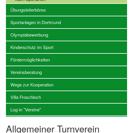
Übungsleiterbörse
Stellenangebote SSB Dortmund
Sportanlagen in Dortmund
Vereine
Olympiabewerbung
Vereinssuche
Übungsleiterbörse
Kinderschutz im Sport
Sportanlagen in Dortmund
Fördermöglichkeiten
Olympiabewerbung
Vereinsberatung
Kinderschutz im Sport
Wege zur Kooperation
Fördermöglichkeiten
Villa Froschloch
Vereinsberatung
Log-in "Vereine"
Wege zur Kooperation
Allgemeiner Turnverein
Villa Froschloch