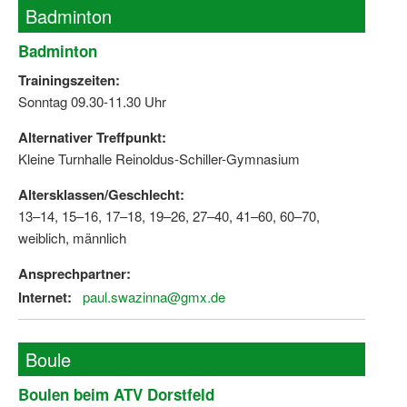
Bewegt zu Hause
Badminton
Bewegt ÄLTER werden in NRW!
Badminton
Trainingszeiten:
Bewegt GESUND bleiben in NRW!
Sonntag 09.30-11.30 Uhr
Aktionen zu "Bewegt Älter werden" / "Bewegt gesund bl
Alternativer Treffpunkt:
Bewegungsmodel
Kleine Turnhalle Reinoldus-Schiller-Gymnasium
SSB-Sport
Altersklassen/Geschlecht:
13–14, 15–16, 17–18, 19–26, 27–40, 41–60, 60–70,
Gymnastik und Entspannung für Frauen
weiblich, männlich
Koronarsport
Ansprechpartner:
Internet:
Seniorensport
paul.swazinna@gmx.de
Wassergymnastik / Aqua-Step
Boule
Reha-Sportangebote in NRW suchen
Boulen beim ATV Dorstfeld
Sportjugend