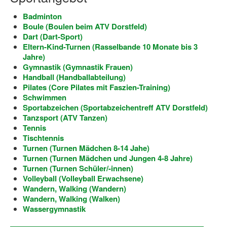
Dortmund lernt Schwimmen
Badminton
Boule (Boulen beim ATV Dorstfeld)
Mädchen in Mannschaftssportarten
Dart (Dart-Sport)
Eltern-Kind-Turnen (Rasselbande 10 Monate bis 3
Bewegungszwerge
Jahre)
Gymnastik (Gymnastik Frauen)
Bewegungskindergarten
Handball (Handballabteilung)
Pilates (Core Pilates mit Faszien-Training)
Mini-Sportabzeichen
Schwimmen
Sportabzeichen (Sportabzeichentreff ATV Dorstfeld)
Sportgutschein 4.0
Tanzsport (ATV Tanzen)
Tennis
SportartCheck
Tischtennis
Turnen (Turnen Mädchen 8-14 Jahe)
Sport im Ganztag
Turnen (Turnen Mädchen und Jungen 4-8 Jahre)
Turnen (Turnen Schüler/-innen)
Sport vor Ort
Volleyball (Volleyball Erwachsene)
Wandern, Walking (Wandern)
Integration durch Sport
Wandern, Walking (Walken)
Wassergymnastik
NRW bewegt seine KINDER!