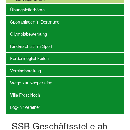
Übungsleiterbörse
Stellenangebote SSB Dortmund
Sportanlagen in Dortmund
Vereine
Olympiabewerbung
Vereinssuche
Übungsleiterbörse
Kinderschutz im Sport
Sportanlagen in Dortmund
Fördermöglichkeiten
Olympiabewerbung
Vereinsberatung
Kinderschutz im Sport
Wege zur Kooperation
Fördermöglichkeiten
Villa Froschloch
Vereinsberatung
Log-in "Vereine"
Wege zur Kooperation
SSB Geschäftsstelle ab
Villa Froschloch