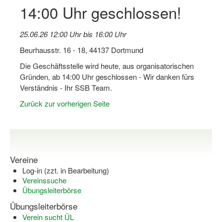
14:00 Uhr geschlossen!
Log-in "Vereine"
Qualifizierung
25.06.26 12:00 Uhr bis 16:00 Uhr
Beurhausstr. 16 - 18, 44137 Dortmund
SSB Qualifizierungen
Die Geschäftsstelle wird heute, aus organisatorischen
Übersicht Qualifizierungswege
Gründen, ab 14:00 Uhr geschlossen - Wir danken fürs
Verständnis - Ihr SSB Team.
Qualifizierung im Vereinsmanagement
Zurück zur vorherigen Seite
Fachtag Bildung braucht Bewegung
Erste-Hilfe-Ausbildung
Anmeldeformular / Anmeldebedingungen
Vereine
Log-in (zzt. in Bearbeitung)
Bezuschussung Qualifizierung für Dortmunder Sportver
Vereinssuche
Übungsleiterbörse
Projekte
Übungsleiterbörse
Open Sports Day
Verein sucht ÜL