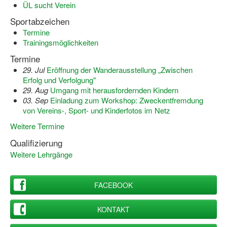
ÜL sucht Verein
Dortmund lernt Schwimmen
Sportabzeichen
Mädchen in Mannschaftssportarten
Termine
Trainingsmöglichkeiten
Bewegungszwerge
Termine
Bewegungskindergarten
29. Jul
Eröffnung der Wanderausstellung „Zwischen
Erfolg und Verfolgung"
Mini-Sportabzeichen
29. Aug
Umgang mit herausfordernden Kindern
03. Sep
Einladung zum Workshop: Zweckentfremdung
Sportgutschein 4.0
von Vereins-, Sport- und Kinderfotos im Netz
Weitere Termine
SportartCheck
Qualifizierung
Sport im Ganztag
Weitere Lehrgänge
Sport vor Ort
FACEBOOK
Integration durch Sport
KONTAKT
NRW bewegt seine KINDER!