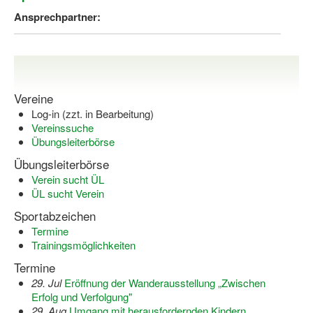
Dortmund lernt Schwimmen
Ansprechpartner:
Mädchen in Mannschaftssportarten
Bewegungszwerge
Bewegungskindergarten
Vereine
Log-in (zzt. in Bearbeitung)
Mini-Sportabzeichen
Vereinssuche
Übungsleiterbörse
Sportgutschein 4.0
Übungsleiterbörse
Verein sucht ÜL
SportartCheck
ÜL sucht Verein
Sport im Ganztag
Sportabzeichen
Termine
Sport vor Ort
Trainingsmöglichkeiten
Integration durch Sport
Termine
29. Jul
Eröffnung der Wanderausstellung „Zwischen
NRW bewegt seine KINDER!
Erfolg und Verfolgung"
29. Aug
Umgang mit herausfordernden Kindern