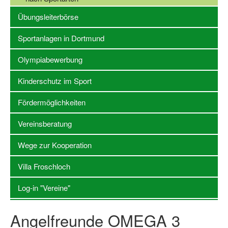
Übungsleiterbörse
Stellenangebote SSB Dortmund
Sportanlagen in Dortmund
Vereine
Olympiabewerbung
Vereinssuche
Übungsleiterbörse
Kinderschutz im Sport
Sportanlagen in Dortmund
Fördermöglichkeiten
Olympiabewerbung
Vereinsberatung
Kinderschutz im Sport
Wege zur Kooperation
Fördermöglichkeiten
Villa Froschloch
Vereinsberatung
Log-in "Vereine"
Wege zur Kooperation
Angelfreunde OMEGA 3
Villa Froschloch