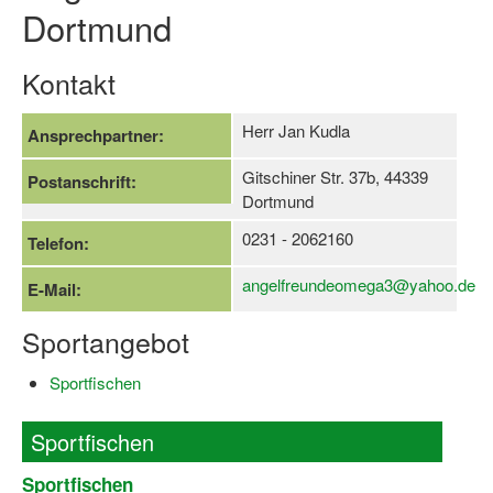
Dortmund
Log-in "Vereine"
Kontakt
Qualifizierung
SSB Qualifizierungen
Herr Jan Kudla
Ansprechpartner:
Übersicht Qualifizierungswege
Gitschiner Str. 37b, 44339
Postanschrift:
Dortmund
Qualifizierung im Vereinsmanagement
0231 - 2062160
Telefon:
Fachtag Bildung braucht Bewegung
angelfreundeomega3@yahoo.de
E-Mail:
Erste-Hilfe-Ausbildung
Sportangebot
Anmeldeformular / Anmeldebedingungen
Bezuschussung Qualifizierung für Dortmunder Sportver
Sportfischen
Projekte
Sportfischen
Open Sports Day
Sportfischen