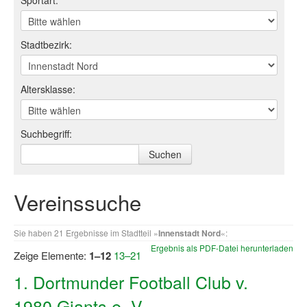
Sportart:
Log-in "Vereine"
Stadtbezirk:
Qualifizierung
SSB Qualifizierungen
Altersklasse:
Übersicht Qualifizierungswege
Qualifizierung im Vereinsmanagement
Suchbegriff:
Fachtag Bildung braucht Bewegung
Erste-Hilfe-Ausbildung
Vereinssuche
Anmeldeformular / Anmeldebedingungen
Sie haben 21 Ergebnisse im Stadtteil »
Innenstadt Nord
«:
Bezuschussung Qualifizierung für Dortmunder Sportver
Ergebnis als PDF-Datei herunterladen
Zeige Elemente:
1–12
13–21
Projekte
1. Dortmunder Football Club v.
Open Sports Day
1980 Giants e. V.