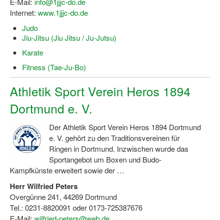
E-Mail:
info@1jjjc-do.de
Bewegt zu Hause
Internet:
www.1jjjc-do.de
Bewegt ÄLTER werden in NRW!
Judo
Jiu-Jitsu (Jiu Jitsu / Ju-Jutsu)
Bewegt GESUND bleiben in NRW!
Karate
Aktionen zu "Bewegt Älter werden" / "Bewegt gesund bl
Fitness (Tae-Ju-Bo)
Bewegungsmodel
Athletik Sport Verein Heros 1894
SSB-Sport
Dortmund e. V.
Gymnastik und Entspannung für Frauen
Der Athletik Sport Verein Heros 1894 Dortmund
e. V. gehört zu den Traditionsvereinen für
Koronarsport
Ringen in Dortmund. Inzwischen wurde das
Sportangebot um Boxen und Budo-
Seniorensport
Kampfkünste erweitert sowie der …
Wassergymnastik / Aqua-Step
Herr Wilfried Peters
Overgünne 241, 44269 Dortmund
Reha-Sportangebote in NRW suchen
Tel.: 0231-8820091 oder 0173-725387676
E-Mail:
wilfried-peters@web.de
Sportjugend