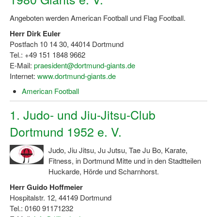
Dortmund lernt Schwimmen
Angeboten werden American Football und Flag Football.
Mädchen in Mannschaftssportarten
Herr Dirk Euler
Postfach 10 14 30, 44014 Dortmund
Bewegungszwerge
Tel.: +49 151 1848 9662
E-Mail:
praesident@dortmund-giants.de
Bewegungskindergarten
Internet:
www.dortmund-giants.de
Mini-Sportabzeichen
American Football
Sportgutschein 4.0
1. Judo- und Jiu-Jitsu-Club
SportartCheck
Dortmund 1952 e. V.
Sport im Ganztag
Judo, Jiu Jitsu, Ju Jutsu, Tae Ju Bo, Karate,
Fitness, in Dortmund Mitte und in den Stadtteilen
Sport vor Ort
Huckarde, Hörde und Scharnhorst.
Integration durch Sport
Herr Guido Hoffmeier
Hospitalstr. 12, 44149 Dortmund
NRW bewegt seine KINDER!
Tel.: 0160 91171232