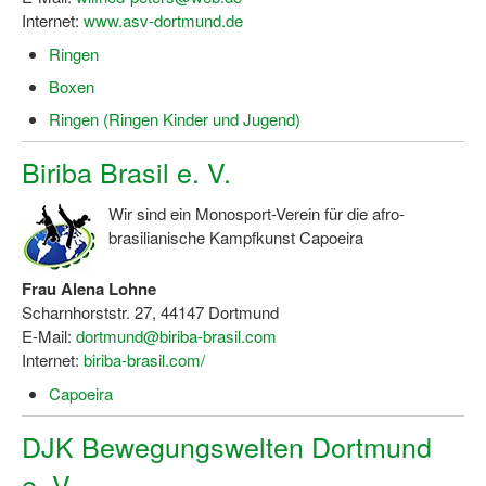
Internet:
www.asv-dortmund.de
Wir über uns "Leitbild"
Ringen
Vorstand Sportjugend
Boxen
Ringen (Ringen Kinder und Jugend)
Vereinsentwicklung – Zeig dein Profil
Biriba Brasil e. V.
Ferienfreizeiten
Sporthelferforum
Wir sind ein Monosport-Verein für die afro-
brasilianische Kampfkunst Capoeira
Kinder- und Jugendqualifizierung
Frau Alena Lohne
Kinderschutz im Sport
Scharnhorststr. 27, 44147 Dortmund
E-Mail:
dortmund@biriba-brasil.com
Internet:
biriba-brasil.com/
Capoeira
DJK Bewegungswelten Dortmund
e. V.