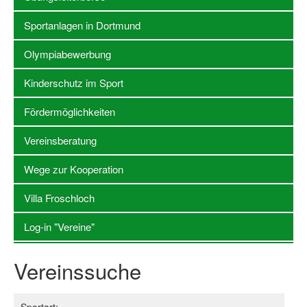
Sportanlagen in Dortmund
Stellenangebote SSB Dortmund
Vereine
Olympiabewerbung
Vereinssuche
Kinderschutz im Sport
Übungsleiterbörse
Fördermöglichkeiten
Sportanlagen in Dortmund
Vereinsberatung
Olympiabewerbung
Wege zur Kooperation
Kinderschutz im Sport
Villa Froschloch
Fördermöglichkeiten
Log-in "Vereine"
Vereinsberatung
Vereinssuche
Wege zur Kooperation
Villa Froschloch