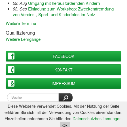
29. Aug
Umgang mit herausfordernden Kindern
03. Sep
Einladung zum Workshop: Zweckentfremdung
Wir über uns "Leitbild"
von Vereins-, Sport- und Kinderfotos im Netz
Vorstand Sportjugend
Weitere Termine
Qualifizierung
Vereinsentwicklung – Zeig dein Profil
Weitere Lehrgänge
Ferienfreizeiten
Sporthelferforum
FACEBOOK
Kinder- und Jugendqualifizierung
KONTAKT
Kinderschutz im Sport
IMPRESSUM
Diese Webseite verwendet Cookies. Mit der Nutzung der Seite
erklären Sie sich mit der Verwendung von Cookies einverstanden.
Einzelheiten entnehmen Sie bitte den
Datenschutzbestimmungen
.
Ok