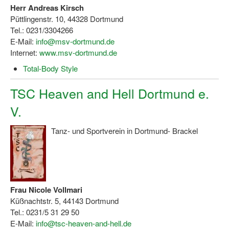
Herr Andreas Kirsch
Dortmund lernt Schwimmen
Püttlingenstr. 10, 44328 Dortmund
Mädchen in Mannschaftssportarten
Tel.: 0231/3304266
E-Mail:
info@msv-dortmund.de
Bewegungszwerge
Internet:
www.msv-dortmund.de
Total-Body Style
Bewegungskindergarten
TSC Heaven and Hell Dortmund e.
Mini-Sportabzeichen
V.
Sportgutschein 4.0
Tanz- und Sportverein in Dortmund- Brackel
SportartCheck
Sport im Ganztag
Sport vor Ort
Frau Nicole Vollmari
Integration durch Sport
Küßnachtstr. 5, 44143 Dortmund
Tel.: 0231/5 31 29 50
NRW bewegt seine KINDER!
E-Mail:
info@tsc-heaven-and-hell.de