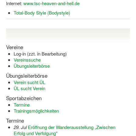
Bewegt zu Hause
Internet:
www.tsc-heaven-and-hell.de
Total-Body Style (Bodystyle)
Bewegt ÄLTER werden in NRW!
Bewegt GESUND bleiben in NRW!
Aktionen zu "Bewegt Älter werden" / "Bewegt gesund bl
Vereine
Bewegungsmodel
Log-in (zzt. in Bearbeitung)
Vereinssuche
SSB-Sport
Übungsleiterbörse
Übungsleiterbörse
Gymnastik und Entspannung für Frauen
Verein sucht ÜL
Koronarsport
ÜL sucht Verein
Sportabzeichen
Seniorensport
Termine
Trainingsmöglichkeiten
Wassergymnastik / Aqua-Step
Termine
Reha-Sportangebote in NRW suchen
29. Jul
Eröffnung der Wanderausstellung „Zwischen
Erfolg und Verfolgung"
Sportjugend