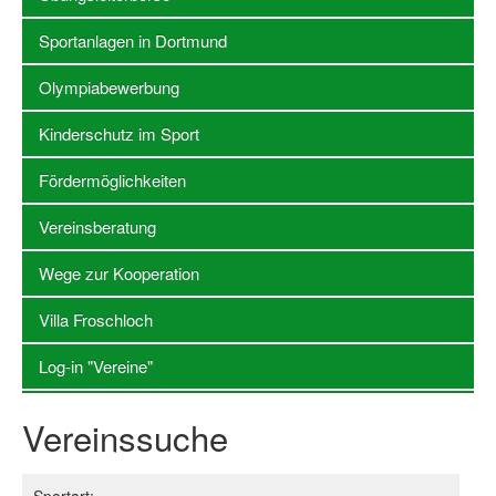
Sportanlagen in Dortmund
Stellenangebote SSB Dortmund
Vereine
Olympiabewerbung
Vereinssuche
Kinderschutz im Sport
Übungsleiterbörse
Fördermöglichkeiten
Sportanlagen in Dortmund
Vereinsberatung
Olympiabewerbung
Wege zur Kooperation
Kinderschutz im Sport
Villa Froschloch
Fördermöglichkeiten
Log-in "Vereine"
Vereinsberatung
Vereinssuche
Wege zur Kooperation
Villa Froschloch