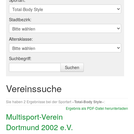
Sportart:
Log-in "Vereine"
Stadtbezirk:
Qualifizierung
SSB Qualifizierungen
Altersklasse:
Übersicht Qualifizierungswege
Qualifizierung im Vereinsmanagement
Suchbegriff:
Fachtag Bildung braucht Bewegung
Erste-Hilfe-Ausbildung
Vereinssuche
Anmeldeformular / Anmeldebedingungen
Sie haben 2 Ergebnisse bei der Sportart »
Total-Body Style
«:
Bezuschussung Qualifizierung für Dortmunder Sportver
Ergebnis als PDF-Datei herunterladen
Multisport-Verein
Projekte
Dortmund 2002 e.V.
Open Sports Day