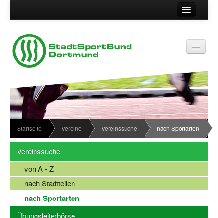
Suche
Kontakt
Vereinsservice
Vereinsservice
Impressum
Service
Datenschutz
Wir über uns
Vereinskennziffer
Organisationsstruktur
Startseite
Vereine
Vereinssuche
nach Sportarten
Passwort
News
Vereinssuche
Termine
von A - Z
Sportabzeichen
nach Stadtteilen
Downloadbereich
nach Sportarten
Übungsleiterbörse
Newsletter Anmeldung