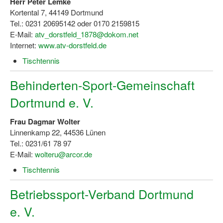
Herr Peter Lemke
Bewegt zu Hause
Kortental 7, 44149 Dortmund
Tel.: 0231 20695142 oder 0170 2159815
Bewegt ÄLTER werden in NRW!
E-Mail:
atv_dorstfeld_1878@dokom.net
Bewegt GESUND bleiben in NRW!
Internet:
www.atv-dorstfeld.de
Tischtennis
Aktionen zu "Bewegt Älter werden" / "Bewegt gesund bl
Behinderten-Sport-Gemeinschaft
Bewegungsmodel
Dortmund e. V.
SSB-Sport
Frau Dagmar Wolter
Gymnastik und Entspannung für Frauen
Linnenkamp 22, 44536 Lünen
Koronarsport
Tel.: 0231/61 78 97
E-Mail:
wolteru@arcor.de
Seniorensport
Tischtennis
Wassergymnastik / Aqua-Step
Betriebssport-Verband Dortmund
Reha-Sportangebote in NRW suchen
e. V.
Sportjugend