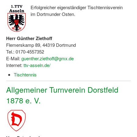
Dortmund lernt Schwimmen
Erfolgreicher eigenständiger Tischtennisverein
im Dortmunder Osten.
Mädchen in Mannschaftssportarten
Bewegungszwerge
Herr Günther Ziethoff
Bewegungskindergarten
Flemerskamp 89, 44319 Dortmund
Tel.: 0170-4557352
Mini-Sportabzeichen
E-Mail:
guenther.ziethoff@gmx.de
Internet:
ttv-asseln.de/
Sportgutschein 4.0
Tischtennis
SportartCheck
Allgemeiner Turnverein Dorstfeld
Sport im Ganztag
1878 e. V.
Sport vor Ort
Integration durch Sport
NRW bewegt seine KINDER!