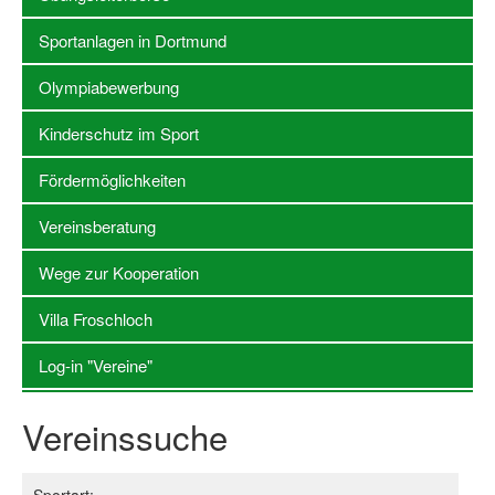
Sportanlagen in Dortmund
Stellenangebote SSB Dortmund
Vereine
Olympiabewerbung
Vereinssuche
Kinderschutz im Sport
Übungsleiterbörse
Fördermöglichkeiten
Sportanlagen in Dortmund
Vereinsberatung
Olympiabewerbung
Wege zur Kooperation
Kinderschutz im Sport
Villa Froschloch
Fördermöglichkeiten
Log-in "Vereine"
Vereinsberatung
Vereinssuche
Wege zur Kooperation
Villa Froschloch