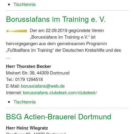
Tischtennis
Wir über uns "Leitbild"
Borussiafans im Training e. V.
Vorstand Sportjugend
Der am 22.09.2019 gegründete Verein
Vereinsentwicklung – Zeig dein Profil
„Borussiafans im Training e.V.“ ist
hervorgegangen aus dem gemeinsamen Programm
Ferienfreizeiten
„Fußballfans im Training“ der Deutschen Krebshilfe und des
…
Sporthelferforum
Herr Thorsten Becker
Kinder- und Jugendqualifizierung
Meinert Str. 38, 44309 Dortmund
Tel.: 0179 1294518
Kinderschutz im Sport
E-Mail:
borussiafans@web.de
Internet:
borussiafans.clubdesk.com/clubdesk/
Tischtennis
BSG Actien-Brauerei Dortmund
Herr Heinz Wiegratz