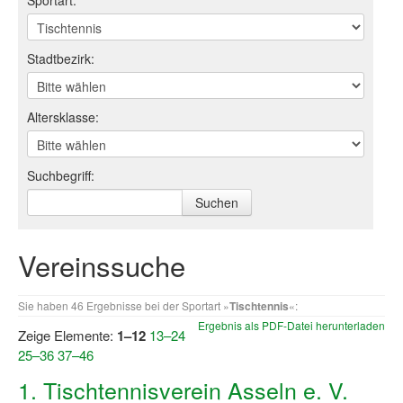
Sportart:
Log-in "Vereine"
Stadtbezirk:
Qualifizierung
SSB Qualifizierungen
Altersklasse:
Übersicht Qualifizierungswege
Qualifizierung im Vereinsmanagement
Suchbegriff:
Fachtag Bildung braucht Bewegung
Erste-Hilfe-Ausbildung
Vereinssuche
Anmeldeformular / Anmeldebedingungen
Sie haben 46 Ergebnisse bei der Sportart »
Tischtennis
«:
Bezuschussung Qualifizierung für Dortmunder Sportver
Ergebnis als PDF-Datei herunterladen
Zeige Elemente:
1–12
13–24
Projekte
25–36
37–46
Open Sports Day
1. Tischtennisverein Asseln e. V.